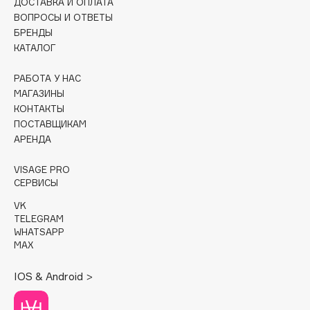
ДОСТАВКА И ОПЛАТА
ВОПРОСЫ И ОТВЕТЫ
Cadence
БРЕНДЫ
Capelli Dorati
КАТАЛОГ
Carbon Theory
РАБОТА У НАС
Carmex
МАГАЗИНЫ
Carolina Herrera
КОНТАКТЫ
Catrice
ПОСТАВЩИКАМ
АРЕНДА
Celimax
Cettua
VISAGE PRO
Chupa Chups
СЕРВИСЫ
Clarette
VK
TELEGRAM
Clarins
WHATSAPP
Clarins Precious
MAX
Clinique
IOS & Android >
Clive Christian
Club De Nuit