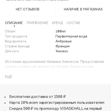
Adele for you
Финал лета
НЕТ ОТЗЫВОВ
НАЛИЧИЕ В МАГАЗИНАХ
Advante
ЭКСКЛЮЗИВ
1 АВГ - 31 АВГ
Aesop
ОПИСАНИЕ
ПРИМЕНЕНИЕ
БРЕНД
СОСТАВ
Age Stop
ЭКСКЛЮЗИВ
Объем
100мл
AHFA Cosmetics
Тип продукта
Парфюмерная вода
Ajmal
Вид аромата
Амбровые
Страна бренда
Франция
Alix Avien
Для кого
Унисекс
Allies of Skin
AMAN
Источник вдохновения Килиана Хеннесси. Представляя
новую коллекцию ароматов, Килиан Хеннесси как
Amina Daudova Brushes
потомок знаменитой французской династии
Amouage
производителей коньяка отдает дань уважения своему
ЕЩЁ
наследию и любимым крепким напиткам, которые
Amuleto Di Casa
сопровождают долгие вечеринки до самого рассвета.
Angiopharm
ЭКСКЛЮЗИВ
Будучи потомком знаменитой французской семьи,
Annbeauty
занимавшейся производством коньяка, Килиан имел
Бесплатная доставка от 1500 ₽
возможность оценить вкус лучшего коньяка в мире —
Карта 10% всем зарегистрированным пользователям
Anua
«Hennessy Paradis» — в самой подходящей для этого
Скидка 500 ₽ по промокоду VISAGEHALL на первый
Apadent