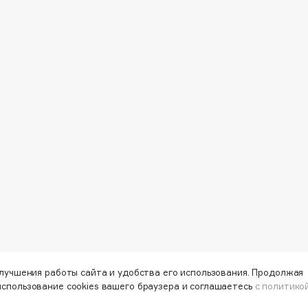
Dr.Althea
Dr.Ceuracle
Dr.Jart+
DSD de Luxe
Dyson
Estée Lauder
Etat Pur
улучшения работы сайта и удобства его использования. Продолжая
использование cookies вашего браузера и соглашаетесь
с политико
Etude House
Etude organix