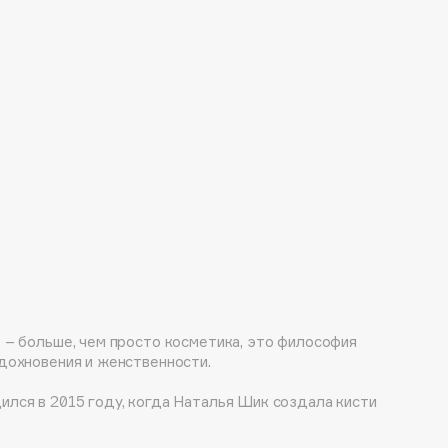
 – больше, чем просто косметика, это философия
вдохновения и женственности.
ился в 2015 году, когда Наталья Шик создала кисти
ния в своей школе макияжа. Первая коллекция
ов стала началом большой истории.