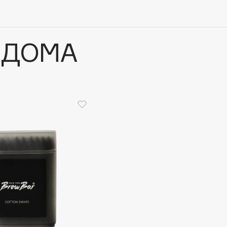
 ДОМА
Architect Demidoff
ARIVE MAKEUP
Art&Fact
Art-Visage
Artdeco
Astra
Atelier Rebul
Augustinus Bader