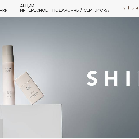
АКЦИИ
НКИ
ИНТЕРЕСНОЕ
ПОДАРОЧНЫЙ СЕРТИФИКАТ
P
Q
R
S
T
U
V
W
Y
Z
А - Я
Angiopharm
KIKO Milano
Estée Lauder
Clarins