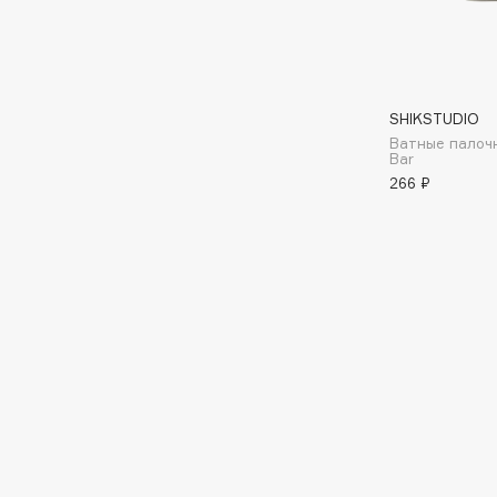
Aravia Professional
Alix Avien
Arcadia
Allies of Skin
Archetype
AMAN
SHIKSTUDIO
Ватные палоч
Bar
B
266 ₽
Babor
beautyblender
Baffy
Bebble
Balmain Hair Couture
Beverly Hills Polo Club
ЭКСКЛЮЗИВ
Biodance
Banderas
Bioderma
Basicare
Biomed
Batiste
Biorepair
Beauty Bomb
Blanx
Beauty Pati
Blistex
Beautyblades
НОВИНКА