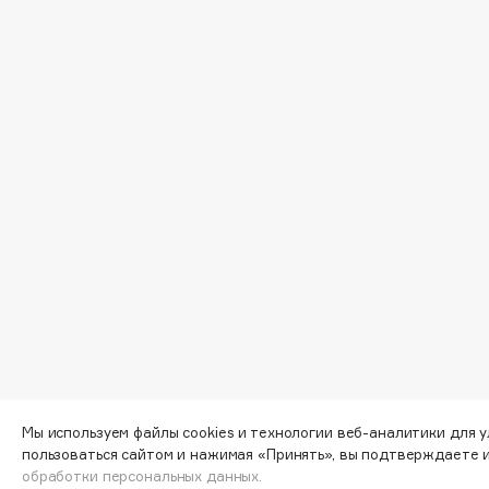
D
d'Alba
Dior
DABO
Divage
DARLING*
Dolce & Gabbana
Darphin
Dolomit
Davines
Dorco
Deonica
DP Daily Perfection
Dessange
Dr. Vranjes Firenze
E
Eat My
Ella Bartsueva Brushes
Ecolatier
EMBRACE Haircare
Мы используем файлы cookies и технологии веб-аналитики для 
пользоваться сайтом и нажимая «Принять», вы подтверждаете 
Ecotools
Emmanuelle Jane
обработки персональных данных.
EGG
Enough