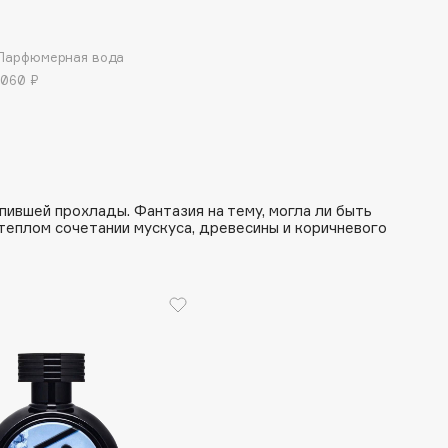
 Парфюмерная вода
 060 ₽
Consly
Corimo
пившей прохлады. Фантазия на тему, могла ли быть
CosRX
теплом сочетании мускуса, древесины и коричневого
Cottolina
Crescina
Cunzite
Curaprox