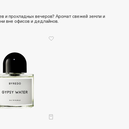
Aveda
Avene
ев и прохладных вечеров? Аромат свежей земли и
ни вне офисов и дедлайнов.
Boadicea The Victorious
Bobbi Brown
BOOMSHOP
BORK
Brunello Cucinelli
Bvlgari
by TERRY
BY WISHTREND
Byredo