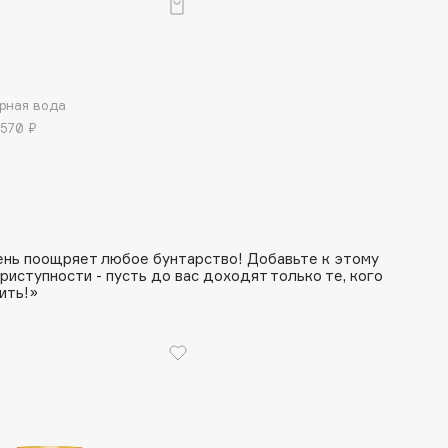
рная вода
Institute Estelare
 570 ₽
Instytutum
invisibobble
IS Clinical
сень поощряет любое бунтарство! Добавьте к этому
иступности - пусть до вас доходят только те, кого
ить!»
Jo Malone London
Juliette Has A Gun
Juvena