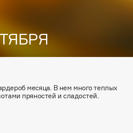
ТЯБРЯ
Architect Demidoff
ARIVE MAKEUP
Art&Fact
рдероб месяца. В нем много теплых
Art-Visage
отами пряностей и сладостей.
Artdeco
Astra
Atelier Rebul
Augustinus Bader