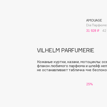
I
AMOUAGE
Dia Парфюме
I Love My Hair
INGLOT
31 928 ₽
42
Iceberg
Initio
Icon Skin
Insight Professional
Influence Beauty
Institut Esthederm
VILHELM PARFUMERIE
Кожаные куртки, казаки, мотоциклы: о
флакон любимого парфюма и шлейф непр
не останавливает табличка «не беспоко
J
25%
James Read
Janeke
Jan Marini
Jimmy Choo
ЭКСКЛЮЗИВ
JMsolution
Jane Iredale