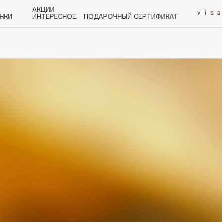
АКЦИИ
НКИ
ИНТЕРЕСНОЕ
ПОДАРОЧНЫЙ СЕРТИФИКАТ
P
Q
R
S
T
U
V
W
Y
Z
А - Я
Angiopharm
KIKO Milano
Estée Lauder
Clarins