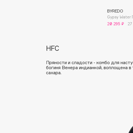
BLOME
BYREDO
Gypsy Water
20 295 ₽
27
C
Cadence
Chupa Chups
HFC
Capelli Dorati
Clarette
Пряности и сладости - комбо для насту
Carbon Theory
Clarins
богиня Венера индианкой, воплощена в 
Carmex
Clarins Precious
сахара.
Carolina Herrera
Clinique
Catrice
Clive Christian
Celimax
Club De Nuit
Cettua
Collagenina