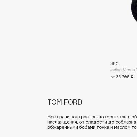
D
d'Alba
Dior
DABO
Divage
DARLING*
Dolce & Gabbana
Darphin
Dolomit
Davines
Dorco
Deonica
DP Daily Perfection
HFC
Dessange
Dr. Vranjes Firenze
Indian Venu
от 35 700 ₽
E
TOM FORD
Eat My
Ella Bartsueva Brushes
Все грани контрастов, которые так люб
Ecolatier
EMBRACE Haircare
наслаждения, от сладости до соблазна в
обжаренными бобами тонка и маслом г
Ecotools
Emmanuelle Jane
EGG
Enough