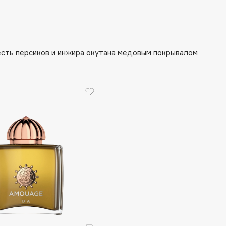
Gourmandise
есть персиков и инжира окутана медовым покрывалом
Grace Day
Guerlain
Guess
Holika Holika
Holly Polly
Holy Land