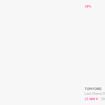
EGIA
EpilProfi
20%
Eigshow
Erborian
Elemis
Essence
Elian Russia
Essential Parfums Paris
Elie Saab
Estrâde
F
FANE
Flipper
Farmstay
FLOEMA
Felce Azzurra
Floraïku
Fillerina
Forlle'd
ЭКСКЛЮЗИВ
TOM FORD
Fiona Franchimon
Lost Cherry
23 600 ₽
29