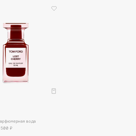
Eva Mosaic
Ex Nihilo
EXOARI L
Fragrance Du Bois
Frederic Malle
Frudia
Funny Organix
 Парфюмерная вода
 500 ₽