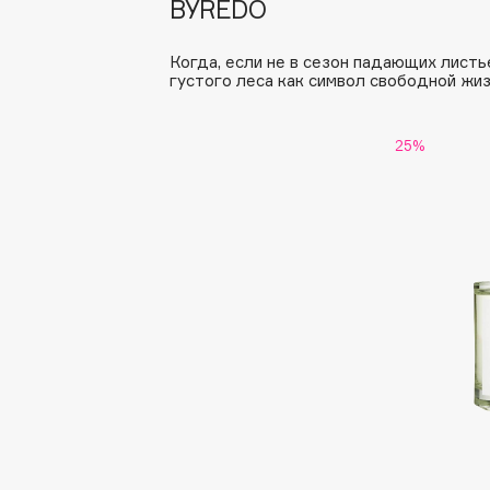
BYREDO
Aravia Professional
Alix Avien
Arcadia
Allies of Skin
Когда, если не в сезон падающих листь
Archetype
AMAN
густого леса как символ свободной жиз
25%
B
Babor
beautyblender
Baffy
Bebble
Balmain Hair Couture
Beverly Hills Polo Club
ЭКСКЛЮЗИВ
Biodance
Banderas
Bioderma
Basicare
Biomed
Batiste
Biorepair
Beauty Bomb
Blanx
Beauty Pati
Blistex
Beautyblades
НОВИНКА