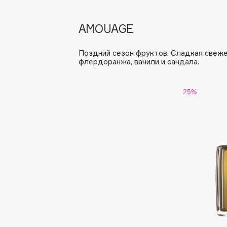
G
AMOUAGE
Garnier
Giardino Magico
Поздний сезон фруктов. Сладкая свеж
Gecko
Gillette
флердоранжа, ванили и сандала.
Geltek
Givenchy
Genosys
Global Keratin
ЭКСКЛЮЗИВ
25%
Global White
Geomar
H
Hadat Cosmetics
HELIBEAUTY
Hamis
Hempz
Hapica
HFC