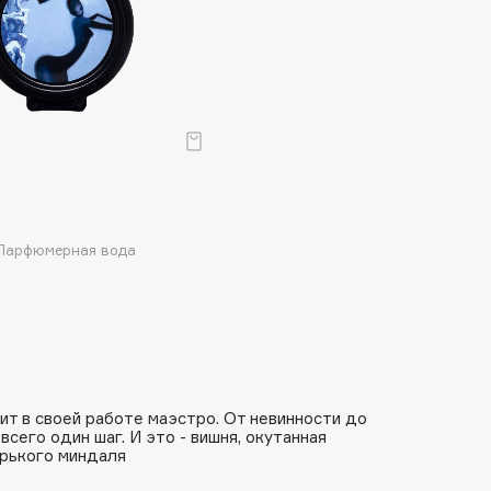
Dr.Althea
Dr.Ceuracle
Dr.Jart+
DSD de Luxe
Dyson
s Парфюмерная вода
Estée Lauder
ит в своей работе маэстро. От невинности до
Etat Pur
сего один шаг. И это - вишня, окутанная
орького миндаля
Etude House
Etude organix