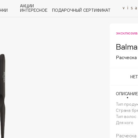
АКЦИИ
НКИ
ИНТЕРЕСНОЕ
ПОДАРОЧНЫЙ СЕРТИФИКАТ
эксклюзив
P
Q
R
S
T
U
V
W
Y
Z
А - Я
Balmai
Расческа
НЕ
Angiopharm
ОПИСАНИЕ
KIKO Milano
Тип проду
Estée Lauder
Страна бр
Clarins
Тип волос
Для кого
Расческа 