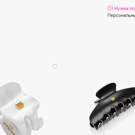
Aveda
Нужна по
Avene
Персональны
Boadicea The Victorious
Bobbi Brown
BOOMSHOP
BORK
Brunello Cucinelli
Bvlgari
by TERRY
BY WISHTREND
Byredo