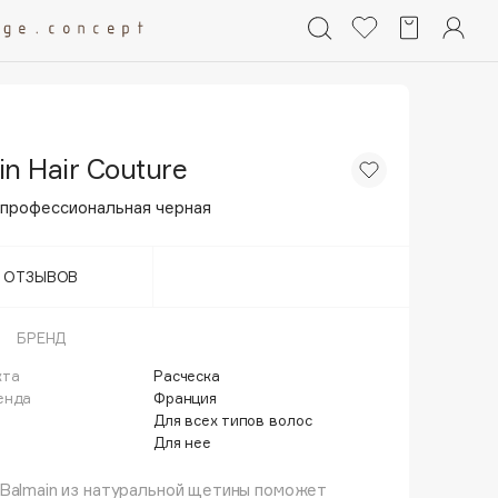
n Hair Couture
 профессиональная черная
Т ОТЗЫВОВ
БРЕНД
кта
Расческа
енда
Франция
Для всех типов волос
Для нее
Balmain из натуральной щетины поможет