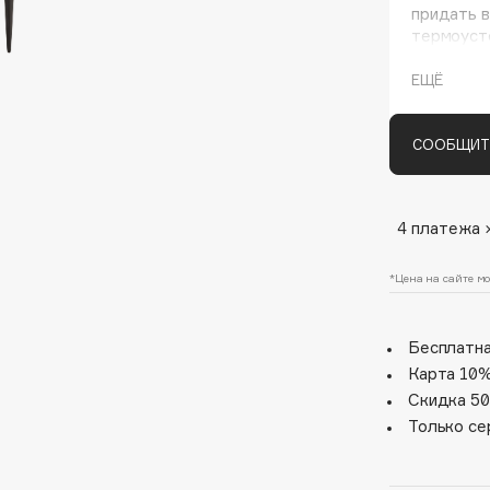
придать в
термоуст
афро-куд
ЕЩЁ
СООБЩИТ
4 платежа 
Architect Demidoff
ARIVE MAKEUP
*Цена на сайте мо
Art&Fact
Art-Visage
Бесплатна
Artdeco
Карта 10%
Скидка 50
Astra
Только се
Atelier Rebul
Augustinus Bader