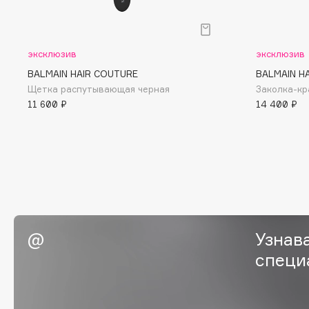
BLOME
эксклюзив
эксклюзив
C
BALMAIN HAIR COUTURE
BALMAIN H
Щетка распутывающая черная
Заколка-кр
11 600 ₽
14 400 ₽
Cadence
Chupa Chups
Capelli Dorati
Clarette
Carbon Theory
Clarins
Carmex
Clarins Precious
Carolina Herrera
Clinique
Catrice
Clive Christian
Celimax
Club De Nuit
Узнав
Cettua
Collagenina
специ