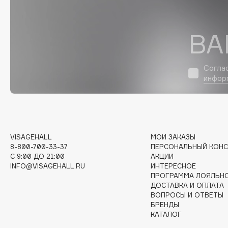
D
d'Alba
Dior
ВА
DABO
Divage
DARLING*
Dolce & Gabbana
Согла
Darphin
Dolomit
инфор
Davines
Dorco
Deonica
DP Daily Perfection
Dessange
Dr. Vranjes Firenze
VISAGEHALL
МОИ ЗАКАЗЫ
8-800-700-33-37
ПЕРСОНАЛЬНЫЙ КОНС
C 9:00 ДО 21:00
АКЦИИ
E
INFO@VISAGEHALL.RU
ИНТЕРЕСНОЕ
ПРОГРАММА ЛОЯЛЬН
Eat My
Ella Bartsueva Brushes
ДОСТАВКА И ОПЛАТА
ВОПРОСЫ И ОТВЕТЫ
Ecolatier
EMBRACE Haircare
БРЕНДЫ
Ecotools
Emmanuelle Jane
КАТАЛОГ
EGG
Enough