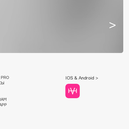
E PRO
IOS & Android >
СЫ
RAM
APP