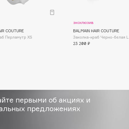
эксклюзив
AIR COUTURE
BALMAIN HAIR COUTURE
аб Перламутр XS
Заколка-краб Черно-белая L
23 200 ₽
Consly
Corimo
CosRX
Cottolina
Crescina
Cunzite
Curaprox
айте первыми об акциях и
альных предложениях