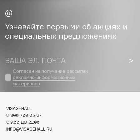
Cadence
Capelli Dorati
Узнавайте первыми об акциях и
Carbon Theory
специальных предложениях
Carmex
Carolina Herrera
Catrice
ВАША ЭЛ. ПОЧТА
Celimax
Согласен на получение
рассылки
Cettua
рекламно-информационных
Chupa Chups
материалов
Clarette
Clarins
Clarins Precious
VISAGEHALL
НОВИНКА
8-800-700-33-37
Clinique
C 9:00 ДО 21:00
Clive Christian
INFO@VISAGEHALL.RU
Club De Nuit