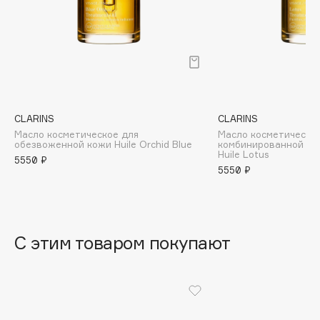
B
Babor
Baffy
Balmain Hair Couture
ЭКСКЛЮЗИВ
Banderas
CLARINS
CLARINS
Basicare
Масло косметическое для
Масло косметическо
Batiste
обезвоженной кожи Huile Orchid Blue
комбинированной ил
Huile Lotus
5550 ₽
Beauty Bomb
5550 ₽
Beauty Pati
Beautyblades
НОВИНКА
beautyblender
С этим товаром покупают
Bebble
Beverly Hills Polo Club
Biodance
Bioderma