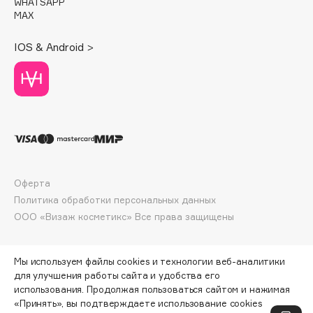
WHATSAPP
Deonica
MAX
Dessange
IOS & Android >
Dior
Divage
Dolce & Gabbana
Dolomit
Dorco
DP Daily Perfection
Dr. Vranjes Firenze
Оферта
Dr.Althea
Политика обработки персональных данных
Dr.Ceuracle
ООО «Визаж косметикс» Все права защищены
Dr.Jart+
DSD de Luxe
Мы используем файлы cookies и технологии веб-аналитики
Dyson
для улучшения работы сайта и удобства его
использования. Продолжая пользоваться сайтом и нажимая
«Принять», вы подтверждаете использование cookies
ПО ЗОЛОТОЙ КАРТЕ:
4718 ₽