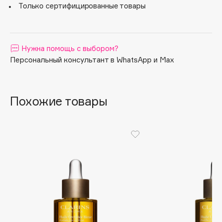
Только сертифицированные товары
Apagard
Aravia Professional
Arcadia
Нужна помощь с выбором?
Archetype
Персональный консультант в WhatsApp и Max
Architect Demidoff
ARIVE MAKEUP
Art&Fact
Похожие товары
Art-Visage
Artdeco
Astra
Atelier Rebul
Augustinus Bader
Aveda
Avene