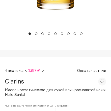
Подарки
Tom Ford
HFC
Для дома
Angiopharm
Техника
KIKO Milano
Estée Lauder
Clarins
0 - 9
100BON
4 платежа ×
1387 ₽
>
Оплата частями
22|11
Clarins
A
Масло косметическое для сухой или красноватой кожи
Huile Santal
Acqua di Parma
*Цена на сайте может отличаться от цены в офлайн
Acque di Italia