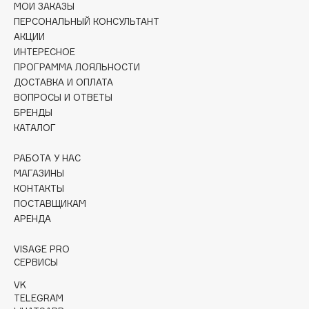
МОИ ЗАКАЗЫ
Collagenina
ПЕРСОНАЛЬНЫЙ КОНСУЛЬТАНТ
Consly
АКЦИИ
Corimo
ИНТЕРЕСНОЕ
CosRX
ПРОГРАММА ЛОЯЛЬНОСТИ
ДОСТАВКА И ОПЛАТА
Cottolina
ВОПРОСЫ И ОТВЕТЫ
Crescina
БРЕНДЫ
Cunzite
КАТАЛОГ
Curaprox
РАБОТА У НАС
МАГАЗИНЫ
КОНТАКТЫ
D
ПОСТАВЩИКАМ
АРЕНДА
d'Alba
DABO
VISAGE PRO
СЕРВИСЫ
DARLING*
Darphin
VK
TELEGRAM
Davines