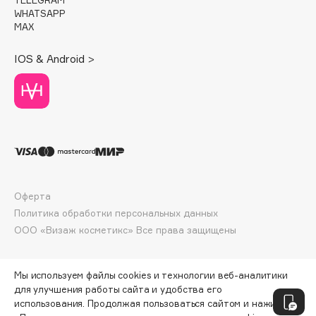
Deonica
WHATSAPP
MAX
Dessange
Dior
IOS & Android >
Divage
Dolce & Gabbana
Dolomit
Dorco
DP Daily Perfection
Dr. Vranjes Firenze
Dr.Althea
Оферта
Dr.Ceuracle
Политика обработки персональных данных
Dr.Jart+
ООО «Визаж косметикс» Все права защищены
DSD de Luxe
Dyson
Мы используем файлы cookies и технологии веб-аналитики
для улучшения работы сайта и удобства его
использования. Продолжая пользоваться сайтом и нажимая