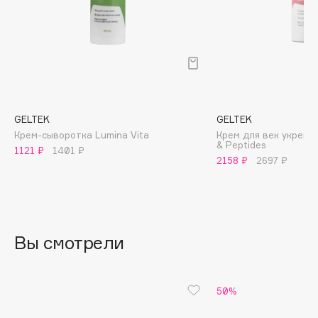
B
Babor
Baffy
Balmain Hair Couture
ЭКСКЛЮЗИВ
Banderas
GELTEK
GELTEK
Basicare
Крем-сыворотка Lumina Vita
Крем для век укрепл
Batiste
& Peptides
1121 ₽
1401 ₽
Beauty Bomb
2158 ₽
2697 ₽
Beauty Pati
Beautyblades
НОВИНКА
beautyblender
Вы смотрели
Bebble
Beverly Hills Polo Club
Biodance
50%
Bioderma