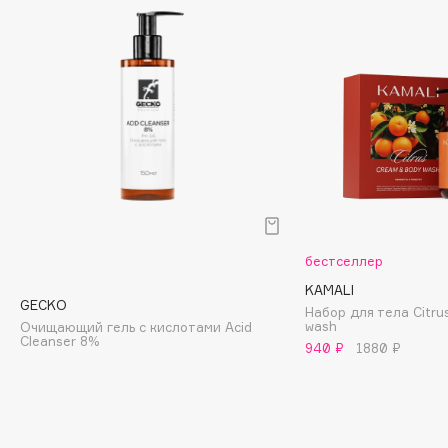
Biomed
Biorepair
Blanx
Blistex
BLOME
Boadicea The Victorious
Bobbi Brown
BOOMSHOP
BORK
Brunello Cucinelli
бестселлер
Bvlgari
KAMALI
GECKO
Набор для тела Citru
by TERRY
wash
Очищающий гель с кислотами Acid
Cleanser 8%
BY WISHTREND
940 ₽
1880 ₽
Byredo
C