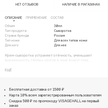
Adele for you
НЕТ ОТЗЫВОВ
НАЛИЧИЕ В МАГАЗИНАХ
Финал лета
Advante
ЭКСКЛЮЗИВ
1 АВГ - 31 АВГ
Aesop
ОПИСАНИЕ
ПРИМЕНЕНИЕ
СОСТАВ
Age Stop
Объем
ЭКСКЛЮЗИВ
30мл
Тип продукта
Сыворотка
AHFA Cosmetics
Страна бренда
Россия
Ajmal
Тип кожи
Для всех типов кожи
Для кого
Для нее
Alix Avien
Allies of Skin
Крем-сыворотка устраняет отёчность, уменьшает
AMAN
выраженность тёмных кругов в зоне вокруг глаз,
улучшает защитную и обновляющую функции кожи.
Amina Daudova Brushes
Сыворотка содержит пептид-матрикин последнего
ЕЩЁ
Amouage
поколения Матриксил, который способствует
Amuleto Di Casa
укреплению каркаса кожи, стимулируя выработку
структурных белков дермы- коллагена и эластина,
Angiopharm
ЭКСКЛЮЗИВ
способствует уменьшению глубины морщин, оказывая
Бесплатная доставка от 1500 ₽
Annbeauty
выраженный омолаживающий эффект.
Карта 10% всем зарегистрированным пользователям
Ультрамолекулярная гиалуроновая кислота Hi Active и
Anua
Скидка 500 ₽ по промокоду VISAGEHALL на первый
пребиотический компонент фукогель, содержащиеся в
заказ
Apadent