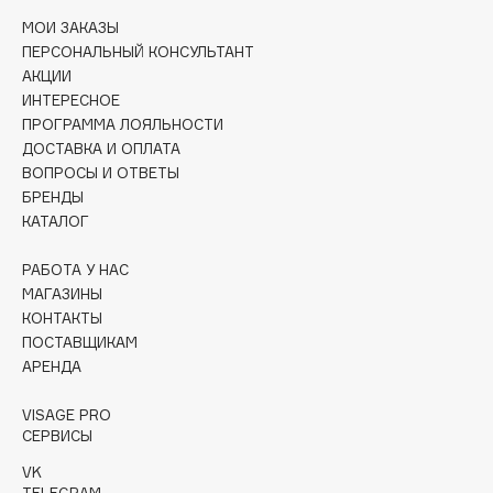
Collagenina
МОИ ЗАКАЗЫ
Consly
ПЕРСОНАЛЬНЫЙ КОНСУЛЬТАНТ
Corimo
АКЦИИ
ИНТЕРЕСНОЕ
CosRX
ПРОГРАММА ЛОЯЛЬНОСТИ
Cottolina
ДОСТАВКА И ОПЛАТА
Crescina
ВОПРОСЫ И ОТВЕТЫ
БРЕНДЫ
Cunzite
КАТАЛОГ
Curaprox
РАБОТА У НАС
МАГАЗИНЫ
D
КОНТАКТЫ
ПОСТАВЩИКАМ
d'Alba
АРЕНДА
DABO
VISAGE PRO
DARLING*
СЕРВИСЫ
Darphin
VK
Davines
TELEGRAM