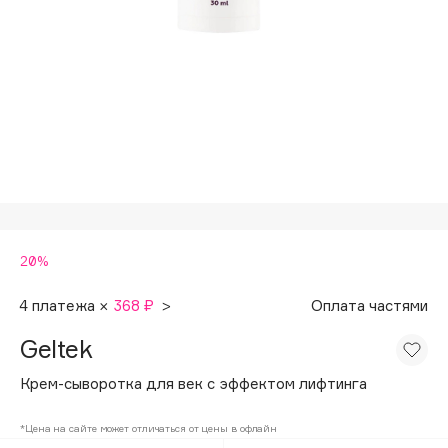
Подарки
Tom Ford
HFC
Для дома
Angiopharm
Техника
KIKO Milano
Estée Lauder
Clarins
0 - 9
20%
100BON
22|11
4 платежа ×
368 ₽
>
Оплата частями
Geltek
A
Крем-сыворотка для век с эффектом лифтинга
Acqua di Parma
*Цена на сайте может отличаться от цены в офлайн
Acque di Italia