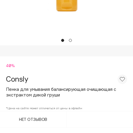
Подарки
Tom Ford
HFC
Для дома
Angiopharm
Техника
KIKO Milano
Estée Lauder
Clarins
0 - 9
40%
Consly
100BON
22|11
Пенка для умывания балансирующая очищающая с
экстрактом дикой груши
A
*Цена на сайте может отличаться от цены в офлайн
НЕТ ОТЗЫВОВ
Acqua di Parma
Acque di Italia