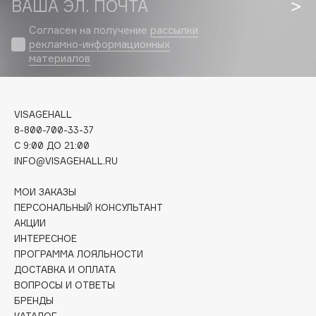
ВАША ЭЛ. ПОЧТА
Biomed
Biorepair
Согласен на получение
рассылки
Blanx
рекламно-информационных
материалов
Blistex
BLOME
Boadicea The Victorious
VISAGEHALL
Bobbi Brown
8-800-700-33-37
BOOMSHOP
C 9:00 ДО 21:00
INFO@VISAGEHALL.RU
BORK
Brunello Cucinelli
МОИ ЗАКАЗЫ
Bvlgari
ПЕРСОНАЛЬНЫЙ КОНСУЛЬТАНТ
by TERRY
АКЦИИ
ИНТЕРЕСНОЕ
BY WISHTREND
ПРОГРАММА ЛОЯЛЬНОСТИ
Byredo
ДОСТАВКА И ОПЛАТА
ВОПРОСЫ И ОТВЕТЫ
БРЕНДЫ
C