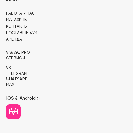
КАТАЛОГ
Cadence
РАБОТА У НАС
Capelli Dorati
МАГАЗИНЫ
КОНТАКТЫ
Carbon Theory
ПОСТАВЩИКАМ
Carmex
АРЕНДА
Carolina Herrera
VISAGE PRO
Catrice
СЕРВИСЫ
Celimax
VK
Cettua
TELEGRAM
Chupa Chups
WHATSAPP
MAX
Clarette
Clarins
IOS & Android >
Clarins Precious
НОВИНКА
Clinique
Clive Christian
Club De Nuit