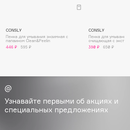
B
Babor
Baffy
CONSLY
CONSLY
Balmain Hair Couture
ЭКСКЛЮЗИВ
Пенка для умывания энзимная с
Пенка для умывания
папаином Clean&Peelin
очищающая с экстра
Banderas
446 ₽
595 ₽
390 ₽
650 ₽
Basicare
Batiste
Beauty Bomb
Beauty Pati
Beautyblades
НОВИНКА
beautyblender
Узнавайте первыми об акциях и
Bebble
Beverly Hills Polo Club
специальных предложениях
Biodance
Bioderma