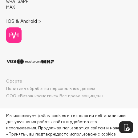
E
WHATSAPP
MAX
Eat My
IOS & Android >
Ecolatier
Ecotools
EGIA
Eigshow
Elemis
Elian Russia
Elie Saab
Оферта
Ella Bartsueva Brushes
Политика обработки персональных данных
EMBRACE Haircare
ООО «Визаж косметикс» Все права защищены
Emmanuelle Jane
Enough
Мы используем файлы cookies и технологии веб-аналитики
EpilProfi
для улучшения работы сайта и удобства его
Erborian
использования. Продолжая пользоваться сайтом и нажимая
«Принять», вы подтверждаете использование cookies
Essence