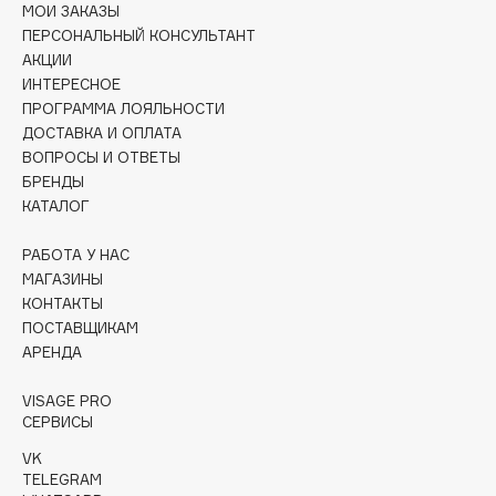
МОИ ЗАКАЗЫ
Deonica
ПЕРСОНАЛЬНЫЙ КОНСУЛЬТАНТ
Dessange
АКЦИИ
Dior
ИНТЕРЕСНОЕ
ПРОГРАММА ЛОЯЛЬНОСТИ
Divage
ДОСТАВКА И ОПЛАТА
Dolce & Gabbana
ВОПРОСЫ И ОТВЕТЫ
Dolomit
БРЕНДЫ
Dorco
КАТАЛОГ
DP Daily Perfection
РАБОТА У НАС
Dr. Vranjes Firenze
МАГАЗИНЫ
Dr.Althea
КОНТАКТЫ
ПОСТАВЩИКАМ
Dr.Ceuracle
АРЕНДА
Dr.Jart+
DSD de Luxe
VISAGE PRO
Dyson
СЕРВИСЫ
VK
TELEGRAM