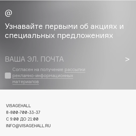
Collagenina
Consly
Corimo
Узнавайте первыми об акциях и
CosRX
специальных предложениях
Cottolina
Crescina
Cunzite
ВАША ЭЛ. ПОЧТА
Curaprox
Согласен на получение
рассылки
рекламно-информационных
материалов
D
d'Alba
VISAGEHALL
DABO
8-800-700-33-37
DARLING*
C 9:00 ДО 21:00
Darphin
INFO@VISAGEHALL.RU
Davines