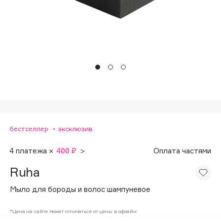
Подарки
Tom Ford
HFC
Для дома
Angiopharm
Техника
KIKO Milano
Estée Lauder
Clarins
0 - 9
бестселлер
эксклюзив
100BON
22|11
4 платежа ×
400 ₽
>
Оплата частями
Ruha
A
Мыло для бороды и волос шампуневое
Acqua di Parma
*Цена на сайте может отличаться от цены в офлайн
Acque di Italia