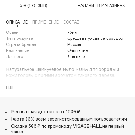
Adele for you
5.0
(1 ОТЗЫВ)
НАЛИЧИЕ В МАГАЗИНАХ
Финал лета
Advante
ЭКСКЛЮЗИВ
1 АВГ - 31 АВГ
Aesop
ОПИСАНИЕ
ПРИМЕНЕНИЕ
СОСТАВ
Age Stop
Объем
ЭКСКЛЮЗИВ
75мл
Тип продукта
Средства ухода за бородой
AHFA Cosmetics
Страна бренда
Россия
Ajmal
Назначение
Очищение
Для кого
Для него
Alix Avien
Allies of Skin
Натуральное шамнуневое мыло RUHA для бороды и
AMAN
кожи головы с пряным ароматом тикового дерева.
Шампунь брется со всеми типичными проблемами кожи
Amina Daudova Brushes
головы, волос и бороды:
ЕЩЁ
Amouage
- бережно, но тщательно очищает
Amuleto Di Casa
- питает и увлажняет
- укрепляет корни волос
Angiopharm
ЭКСКЛЮЗИВ
- предотвращает шелушение и зуд
Бесплатная доставка от 1500 ₽
Annbeauty
Карта 10% всем зарегистрированным пользователям
Шампунь экономичен в использовании - один брусок
Anua
Скидка 500 ₽ по промокоду VISAGEHALL на первый
заменит Вам 300 мл жидкого шампуня.
заказ
Apadent