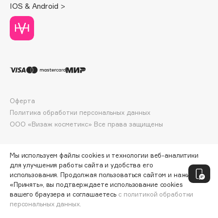
IOS & Android >
Deonica
Dessange
Dior
Divage
Dolce & Gabbana
Dolomit
Dorco
Оферта
DP Daily Perfection
Политика обработки персональных данных
Dr. Vranjes Firenze
ООО «Визаж косметикс» Все права защищены
Dr.Althea
Dr.Ceuracle
Мы используем файлы cookies и технологии веб-аналитики
Dr.Jart+
для улучшения работы сайта и удобства его
DSD de Luxe
использования. Продолжая пользоваться сайтом и нажимая
«Принять», вы подтверждаете использование cookies
Dyson
вашего браузера и соглашаетесь
с политикой обработки
персональных данных.
ДОБАВИТЬ В КОРЗИНУ
513 ₽
641 ₽