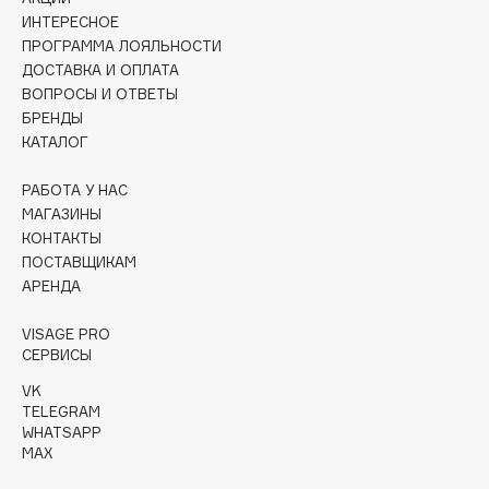
Collagenina
ИНТЕРЕСНОЕ
Consly
ПРОГРАММА ЛОЯЛЬНОСТИ
ДОСТАВКА И ОПЛАТА
Corimo
ВОПРОСЫ И ОТВЕТЫ
CosRX
БРЕНДЫ
Cottolina
КАТАЛОГ
Crescina
РАБОТА У НАС
Cunzite
МАГАЗИНЫ
Curaprox
КОНТАКТЫ
ПОСТАВЩИКАМ
АРЕНДА
D
VISAGE PRO
d'Alba
СЕРВИСЫ
DABO
VK
TELEGRAM
DARLING*
WHATSAPP
Darphin
MAX
Davines