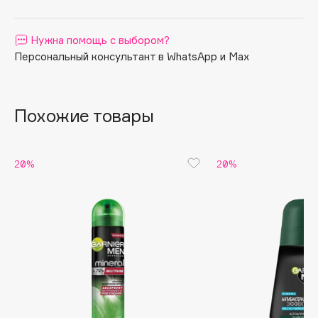
Apagard
Aravia Professional
Нужна помощь с выбором?
Персональный консультант в WhatsApp и Max
Arcadia
Archetype
Architect Demidoff
Похожие товары
ARIVE MAKEUP
Art&Fact
Art-Visage
20%
20%
Artdeco
Astra
Atelier Rebul
Augustinus Bader
Aveda
Avene