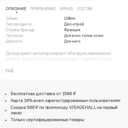
Adele for you
ОПИСАНИЕ
ПРИМЕНЕНИЕ
БРЕНД
СОСТАВ
Финал лета
Advante
ЭКСКЛЮЗИВ
Объем
150мл
1 АВГ - 31 АВГ
Aesop
Тип продукта
Део-спрей
Age Stop
Страна бренда
Франция
ЭКСКЛЮЗИВ
Тип кожи
Для всех типов кожи
AHFA Cosmetics
Для кого
Для него
Ajmal
Дезодорант-антиперспирант обогащен минералом
Alix Avien
перлит. Защита от потоотделения. Позволяет коже
Allies of Skin
дышать.
AMAN
ЕЩЁ
Amina Daudova Brushes
Amouage
Бесплатная доставка от 1500 ₽
Amuleto Di Casa
Карта 10% всем зарегистрированным пользователям
Angiopharm
ЭКСКЛЮЗИВ
Скидка 500 ₽ по промокоду VISAGEHALL на первый
Annbeauty
заказ
Anua
Только сертифицированные товары
Apadent