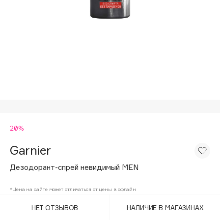
Подарки
Tom Ford
HFC
Для дома
Angiopharm
Техника
KIKO Milano
Estée Lauder
Clarins
0 - 9
20%
100BON
22|11
Garnier
Дeзодорант-спрей невидимый MEN
A
*Цена на сайте может отличаться от цены в офлайн
Acqua di Parma
НЕТ ОТЗЫВОВ
НАЛИЧИЕ В МАГАЗИНАХ
Acque di Italia