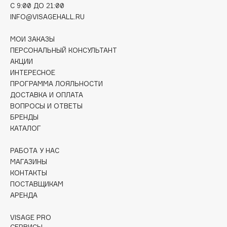
Collagenina
C 9:00 ДО 21:00
INFO@VISAGEHALL.RU
Consly
Corimo
МОИ ЗАКАЗЫ
CosRX
ПЕРСОНАЛЬНЫЙ КОНСУЛЬТАНТ
АКЦИИ
Cottolina
ИНТЕРЕСНОЕ
Crescina
ПРОГРАММА ЛОЯЛЬНОСТИ
Cunzite
ДОСТАВКА И ОПЛАТА
Curaprox
ВОПРОСЫ И ОТВЕТЫ
БРЕНДЫ
КАТАЛОГ
D
РАБОТА У НАС
МАГАЗИНЫ
d'Alba
КОНТАКТЫ
DABO
ПОСТАВЩИКАМ
DARLING*
АРЕНДА
Darphin
VISAGE PRO
Davines
СЕРВИСЫ