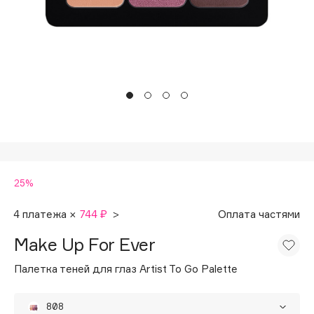
Подарки
Tom Ford
HFC
Для дома
Angiopharm
Техника
KIKO Milano
Estée Lauder
Clarins
0 - 9
25%
100BON
22|11
4 платежа ×
744 ₽
>
Оплата частями
Make Up For Ever
A
Палетка теней для глаз Artist To Go Palette
Acqua di Parma
Acque di Italia
808