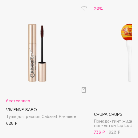
Biomed
20%
Biorepair
Blanx
Blistex
BLOME
Boadicea The Victorious
Bobbi Brown
BOOMSHOP
BORK
Brunello Cucinelli
Bvlgari
by TERRY
бестселлер
BY WISHTREND
VIVIENNE SABO
Byredo
CHUPA CHUPS
Тушь для ресниц Cabaret Premiere
Помада-тинт жидкая
628 ₽
пигментом Lip Locker
736 ₽
920 ₽
C