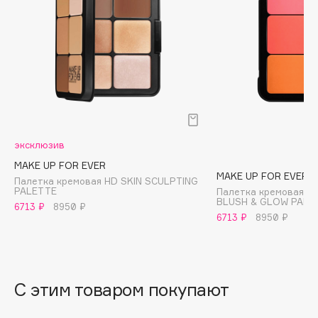
B
Babor
Baffy
Balmain Hair Couture
ЭКСКЛЮЗИВ
Banderas
Basicare
Batiste
эксклюзив
Beauty Bomb
MAKE UP FOR EVER
MAKE UP FOR EVER
Beauty Pati
Палетка кремовая HD SKIN SCULPTING
PALETTE
Палетка кремовая дл
Beautyblades
BLUSH & GLOW PALE
НОВИНКА
6713 ₽
8950 ₽
6713 ₽
8950 ₽
beautyblender
Bebble
Beverly Hills Polo Club
Biodance
С этим товаром покупают
Bioderma