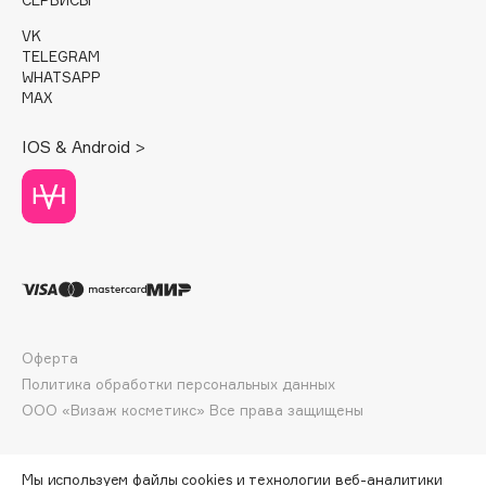
Deonica
VK
Dessange
TELEGRAM
Dior
WHATSAPP
MAX
Divage
Dolce & Gabbana
IOS & Android >
Dolomit
Dorco
DP Daily Perfection
Dr. Vranjes Firenze
Dr.Althea
Dr.Ceuracle
Dr.Jart+
Оферта
DSD de Luxe
Политика обработки персональных данных
Dyson
ООО «Визаж косметикс» Все права защищены
Мы используем файлы cookies и технологии веб-аналитики