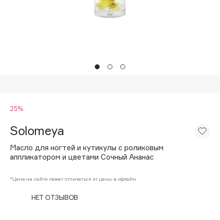
Подарки
Tom Ford
HFC
Для дома
Angiopharm
Техника
KIKO Milano
Estée Lauder
Clarins
0 - 9
25%
Solomeya
100BON
22|11
Масло для ногтей и кутикулы с роликовым
аппликатором и цветами Сочный Ананас
A
*Цена на сайте может отличаться от цены в офлайн
НЕТ ОТЗЫВОВ
Acqua di Parma
Acque di Italia