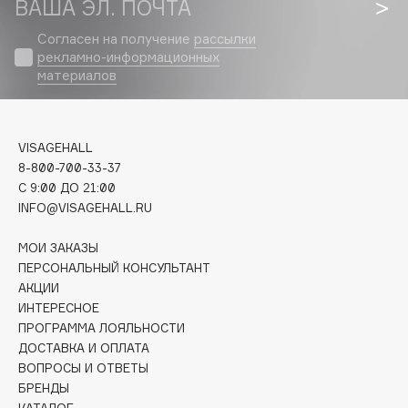
ВАША ЭЛ. ПОЧТА
Biomed
Biorepair
Согласен на получение
рассылки
Blanx
рекламно-информационных
материалов
Blistex
BLOME
Boadicea The Victorious
VISAGEHALL
Bobbi Brown
8-800-700-33-37
BOOMSHOP
C 9:00 ДО 21:00
INFO@VISAGEHALL.RU
BORK
Brunello Cucinelli
МОИ ЗАКАЗЫ
Bvlgari
ПЕРСОНАЛЬНЫЙ КОНСУЛЬТАНТ
by TERRY
АКЦИИ
ИНТЕРЕСНОЕ
BY WISHTREND
ПРОГРАММА ЛОЯЛЬНОСТИ
Byredo
ДОСТАВКА И ОПЛАТА
ВОПРОСЫ И ОТВЕТЫ
БРЕНДЫ
C