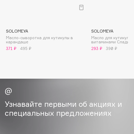
B
Babor
Baffy
SOLOMEYA
SOLOMEYA
Balmain Hair Couture
ЭКСКЛЮЗИВ
Масло-сыворотка для кутикулы в
Масло для кутикулы 
карандаше
витаминами Сладкий
Banderas
371 ₽
495 ₽
293 ₽
390 ₽
Basicare
Batiste
Beauty Bomb
Beauty Pati
Beautyblades
НОВИНКА
beautyblender
Узнавайте первыми об акциях и
Bebble
Beverly Hills Polo Club
специальных предложениях
Biodance
Bioderma