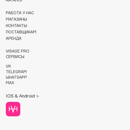
КАТАЛОГ
Cadence
РАБОТА У НАС
Capelli Dorati
МАГАЗИНЫ
КОНТАКТЫ
Carbon Theory
ПОСТАВЩИКАМ
Carmex
АРЕНДА
Carolina Herrera
VISAGE PRO
Catrice
СЕРВИСЫ
Celimax
VK
Cettua
TELEGRAM
Chupa Chups
WHATSAPP
MAX
Clarette
Clarins
IOS & Android >
Clarins Precious
НОВИНКА
Clinique
Clive Christian
Club De Nuit