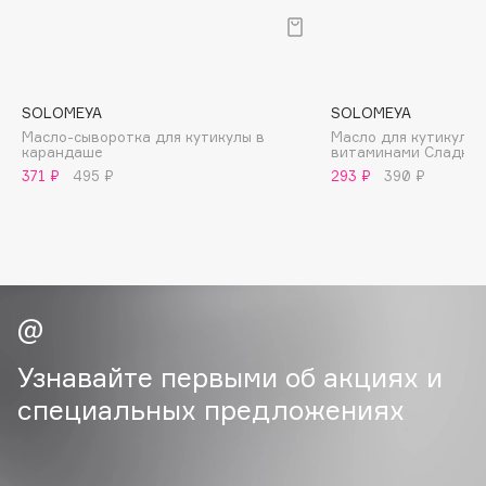
B
Babor
Baffy
SOLOMEYA
SOLOMEYA
Balmain Hair Couture
ЭКСКЛЮЗИВ
Масло-сыворотка для кутикулы в
Масло для кутикулы 
карандаше
витаминами Сладкий
Banderas
371 ₽
495 ₽
293 ₽
390 ₽
Basicare
Batiste
Beauty Bomb
Beauty Pati
Beautyblades
НОВИНКА
beautyblender
Узнавайте первыми об акциях и
Bebble
Beverly Hills Polo Club
специальных предложениях
Biodance
Bioderma