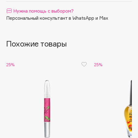
Apagard
Нужна помощь с выбором?
Aravia Professional
Персональный консультант в WhatsApp и Max
Arcadia
Archetype
Похожие товары
Architect Demidoff
ARIVE MAKEUP
Art&Fact
25%
25%
Art-Visage
Artdeco
Astra
Atelier Rebul
Augustinus Bader
Aveda
Avene