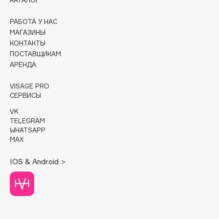
КАТАЛОГ
Cadence
РАБОТА У НАС
Capelli Dorati
МАГАЗИНЫ
КОНТАКТЫ
Carbon Theory
ПОСТАВЩИКАМ
Carmex
АРЕНДА
Carolina Herrera
VISAGE PRO
Catrice
СЕРВИСЫ
Celimax
VK
Cettua
TELEGRAM
Chupa Chups
WHATSAPP
MAX
Clarette
Clarins
IOS & Android >
Clarins Precious
НОВИНКА
Clinique
Clive Christian
Club De Nuit