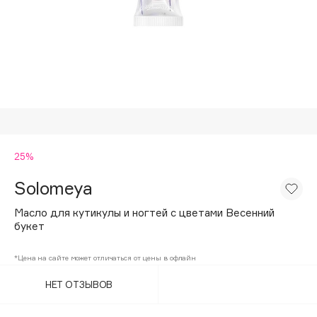
Подарки
Tom Ford
HFC
Для дома
Angiopharm
Техника
KIKO Milano
Estée Lauder
Clarins
0 - 9
25%
Solomeya
100BON
22|11
Масло для кутикулы и ногтей с цветами Весенний
букет
A
*Цена на сайте может отличаться от цены в офлайн
НЕТ ОТЗЫВОВ
Acqua di Parma
Acque di Italia