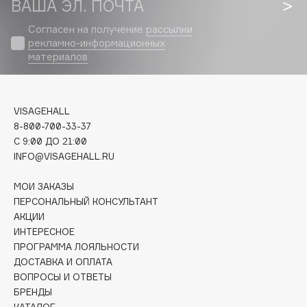
ВАША ЭЛ. ПОЧТА
Biomed
Biorepair
Согласен на получение
рассылки
Blanx
рекламно-информационных
материалов
Blistex
BLOME
Boadicea The Victorious
VISAGEHALL
Bobbi Brown
8-800-700-33-37
BOOMSHOP
C 9:00 ДО 21:00
INFO@VISAGEHALL.RU
BORK
Brunello Cucinelli
МОИ ЗАКАЗЫ
Bvlgari
ПЕРСОНАЛЬНЫЙ КОНСУЛЬТАНТ
by TERRY
АКЦИИ
ИНТЕРЕСНОЕ
BY WISHTREND
ПРОГРАММА ЛОЯЛЬНОСТИ
Byredo
ДОСТАВКА И ОПЛАТА
ВОПРОСЫ И ОТВЕТЫ
БРЕНДЫ
C