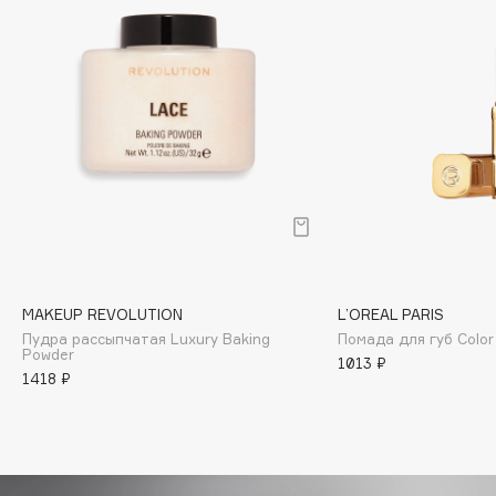
Biomed
Biorepair
Blanx
Blistex
BLOME
Boadicea The Victorious
Bobbi Brown
BOOMSHOP
BORK
Brunello Cucinelli
MAKEUP REVOLUTION
L’OREAL PARIS
Bvlgari
Пудра рассыпчатая Luxury Baking
Помада для губ Color
by TERRY
Powder
1013 ₽
BY WISHTREND
1418 ₽
Byredo
C