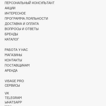
Collagenina
ПЕРСОНАЛЬНЫЙ КОНСУЛЬТАНТ
АКЦИИ
Consly
ИНТЕРЕСНОЕ
Corimo
ПРОГРАММА ЛОЯЛЬНОСТИ
CosRX
ДОСТАВКА И ОПЛАТА
Cottolina
ВОПРОСЫ И ОТВЕТЫ
БРЕНДЫ
Crescina
КАТАЛОГ
Cunzite
Curaprox
РАБОТА У НАС
МАГАЗИНЫ
КОНТАКТЫ
D
ПОСТАВЩИКАМ
АРЕНДА
d'Alba
VISAGE PRO
DABO
СЕРВИСЫ
DARLING*
VK
Darphin
TELEGRAM
WHATSAPP
Davines