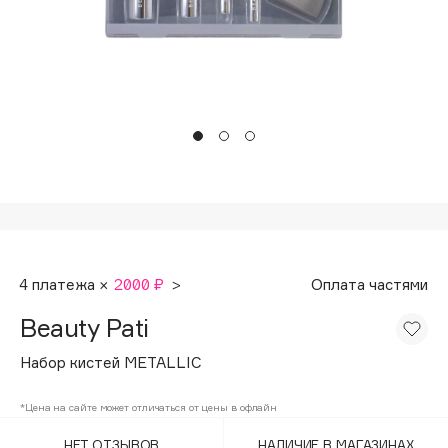
Подарки
Tom Ford
HFC
Для дома
Angiopharm
Техника
KIKO Milano
Estée Lauder
Clarins
0 - 9
100BON
4 платежа ×
2000 ₽
>
Оплата частями
22|11
Beauty Pati
A
Набор кистей METALLIC
Acqua di Parma
*Цена на сайте может отличаться от цены в офлайн
Acque di Italia
НЕТ ОТЗЫВОВ
НАЛИЧИЕ В МАГАЗИНАХ