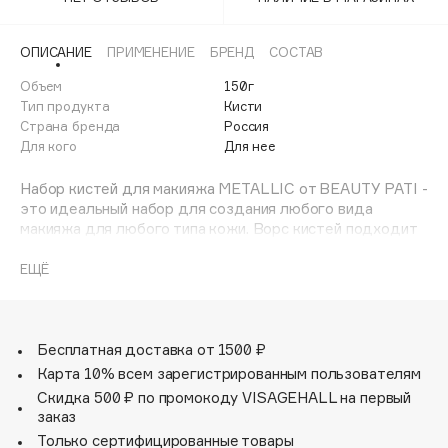
Adele for you
Финал лета
Advante
ЭКСКЛЮЗИВ
ОПИСАНИЕ
ПРИМЕНЕНИЕ
БРЕНД
СОСТАВ
1 АВГ - 31 АВГ
Aesop
Объем
150г
Age Stop
Тип продукта
Кисти
ЭКСКЛЮЗИВ
Страна бренда
Россия
AHFA Cosmetics
Для кого
Для нее
Ajmal
Набор кистей для макияжа METALLIC от BEAUTY PATI -
Alix Avien
это идеальный набор для создания любого вида
Allies of Skin
макияжа для любого типа кожи. Ворс кистей подходит
AMAN
для сухих и кремовых косметических продуктов.
Набор METALLIC включает в себя:
ЕЩЁ
Amina Daudova Brushes
1. Кисть «Cat paw” для нанесения тонального крема и
Amouage
кремовой коррекции
2. Кисть большая для пудры , румян/коррекции,
Amuleto Di Casa
3. Кисть «Бочонок» для теней сухих и кремовых,
Бесплатная доставка от 1500 ₽
Angiopharm
ЭКСКЛЮЗИВ
4. Кисть скошенная тонкая для бровей и стрелок.
Карта 10% всем зарегистрированным пользователям
Annbeauty
5.Спонж со скошенным срезом для нанесения и
Скидка 500 ₽ по промокоду VISAGEHALL на первый
растушевки кремовых
Anua
заказ
тонирующих продуктов.
Только сертифицированные товары
Apadent