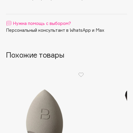
Apagard
Aravia Professional
Нужна помощь с выбором?
Arcadia
Персональный консультант в WhatsApp и Max
Archetype
Architect Demidoff
ARIVE MAKEUP
Похожие товары
Art&Fact
Art-Visage
Artdeco
Astra
Atelier Rebul
Augustinus Bader
Aveda
Avene