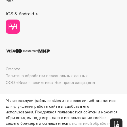
MAX
Deonica
Dessange
IOS & Android >
Dior
Divage
Dolce & Gabbana
Dolomit
Dorco
DP Daily Perfection
Dr. Vranjes Firenze
Оферта
Dr.Althea
Политика обработки персональных данных
ООО «Визаж косметикс» Все права защищены
Dr.Ceuracle
Dr.Jart+
DSD de Luxe
Мы используем файлы cookies и технологии веб-аналитики
для улучшения работы сайта и удобства его
Dyson
использования. Продолжая пользоваться сайтом и нажимая
«Принять», вы подтверждаете использование cookies
ПО ЗОЛОТОЙ КАРТЕ:
7200 ₽
вашего браузера и соглашаетесь
с политикой обработки