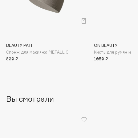
B
Babor
Baffy
Balmain Hair Couture
ЭКСКЛЮЗИВ
Banderas
BEAUTY PATI
OK BEAUTY
Спонж для макияжа METALLIC
Кисть для румян и х
Basicare
800 ₽
1050 ₽
Batiste
Beauty Bomb
Beauty Pati
Beautyblades
НОВИНКА
beautyblender
Вы смотрели
Bebble
Beverly Hills Polo Club
Biodance
Bioderma