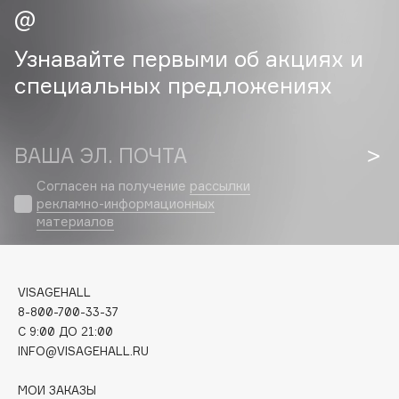
Cadence
Узнавайте первыми об акциях и
Capelli Dorati
специальных предложениях
Carbon Theory
Carmex
Carolina Herrera
ВАША ЭЛ. ПОЧТА
Catrice
Celimax
Согласен на получение
рассылки
рекламно-информационных
Cettua
материалов
Chupa Chups
Clarette
Clarins
VISAGEHALL
Clarins Precious
8-800-700-33-37
C 9:00 ДО 21:00
Clinique
INFO@VISAGEHALL.RU
Clive Christian
Club De Nuit
МОИ ЗАКАЗЫ