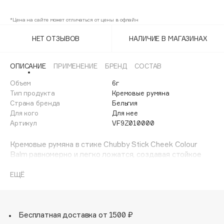
Amp’d Up Apple
Adele for you
Финал лета
*Цена на сайте может отличаться от цены в офлайн
Advante
Plenty O’ Papaya
ЭКСКЛЮЗИВ
1 АВГ - 31 АВГ
Aesop
НЕТ ОТЗЫВОВ
НАЛИЧИЕ В МАГАЗИНАХ
Plumped Up Peony
Age Stop
ЭКСКЛЮЗИВ
AHFA Cosmetics
ОПИСАНИЕ
ПРИМЕНЕНИЕ
БРЕНД
СОСТАВ
Ajmal
Объем
6г
Тип продукта
Кремовые румяна
Alix Avien
Страна бренда
Бельгия
Allies of Skin
Для кого
Для нее
AMAN
Артикул
VF9Z010000
Amina Daudova Brushes
Кремовые румяна в стике Chubby Stick Cheek Colour
Amouage
Balm равномерно и легко ложатся, создавая стойкое
покрытие.
Amuleto Di Casa
Текстуру можно наслаивать для достижения желаемой
ЕЩЁ
Angiopharm
ЭКСКЛЮЗИВ
насыщенности и плотности — от натурального
Annbeauty
эффекта до более интенсивного цвета.
Румяна Chubby Stick придают образу свежий и
Anua
естественный вид, не утяжеляя макияж.
Бесплатная доставка от 1500 ₽
Apadent