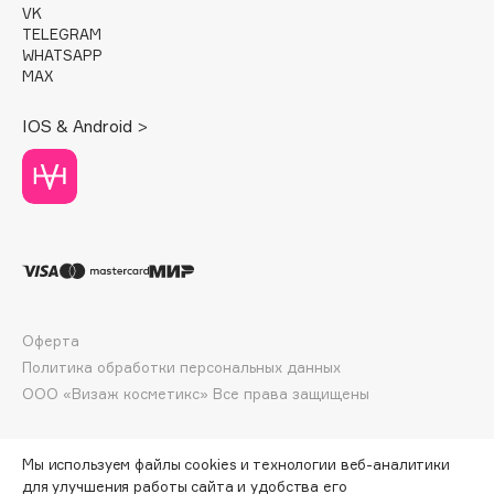
VK
Deonica
TELEGRAM
Dessange
WHATSAPP
MAX
Dior
Divage
IOS & Android >
Dolce & Gabbana
Dolomit
Dorco
DP Daily Perfection
Dr. Vranjes Firenze
Dr.Althea
Dr.Ceuracle
Оферта
Dr.Jart+
Политика обработки персональных данных
DSD de Luxe
ООО «Визаж косметикс» Все права защищены
Dyson
Мы используем файлы cookies и технологии веб-аналитики
для улучшения работы сайта и удобства его