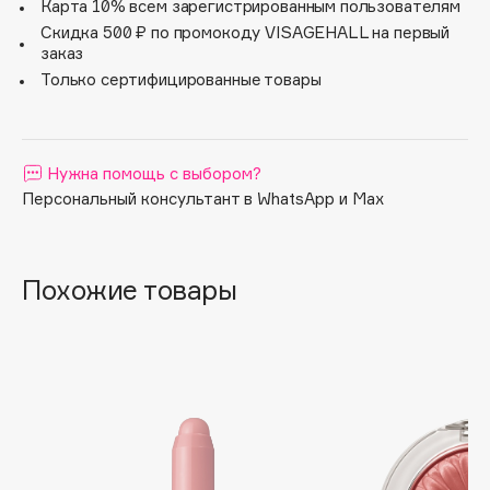
Карта 10% всем зарегистрированным пользователям
Apagard
Скидка 500 ₽ по промокоду VISAGEHALL на первый
заказ
Aravia Professional
Только сертифицированные товары
Arcadia
Archetype
Architect Demidoff
Нужна помощь с выбором?
ARIVE MAKEUP
Персональный консультант в WhatsApp и Max
Art&Fact
Art-Visage
Artdeco
Похожие товары
Astra
Atelier Rebul
Augustinus Bader
Aveda
Avene