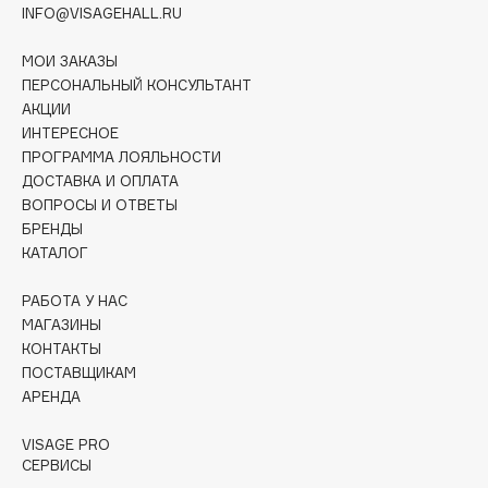
Collagenina
INFO@VISAGEHALL.RU
Consly
МОИ ЗАКАЗЫ
Corimo
ПЕРСОНАЛЬНЫЙ КОНСУЛЬТАНТ
CosRX
АКЦИИ
Cottolina
ИНТЕРЕСНОЕ
ПРОГРАММА ЛОЯЛЬНОСТИ
Crescina
ДОСТАВКА И ОПЛАТА
Cunzite
ВОПРОСЫ И ОТВЕТЫ
Curaprox
БРЕНДЫ
КАТАЛОГ
D
РАБОТА У НАС
МАГАЗИНЫ
КОНТАКТЫ
d'Alba
ПОСТАВЩИКАМ
DABO
АРЕНДА
DARLING*
Darphin
VISAGE PRO
СЕРВИСЫ
Davines