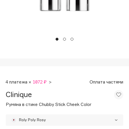
Подарки
Tom Ford
HFC
Для дома
Angiopharm
Техника
KIKO Milano
Estée Lauder
Clarins
0 - 9
100BON
4 платежа ×
1072 ₽
>
Оплата частями
22|11
Clinique
A
Румяна в стике Chubby Stick Cheek Color
Acqua di Parma
Roly Poly Rosy
Acque di Italia