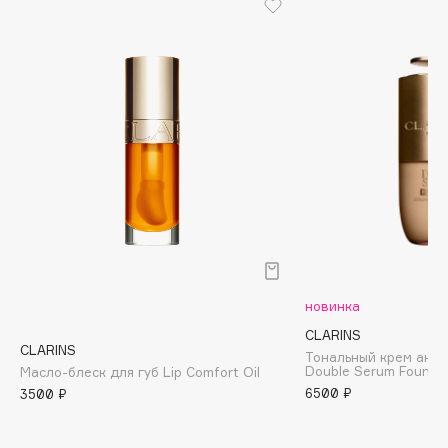
Biomed
Biorepair
Blanx
Blistex
BLOME
Boadicea The Victorious
Bobbi Brown
BOOMSHOP
BORK
Brunello Cucinelli
Bvlgari
новинка
by TERRY
CLARINS
BY WISHTREND
CLARINS
Тональный крем ант
Byredo
Double Serum Founda
Масло-блеск для губ Lip Comfort Oil
6500 ₽
3500 ₽
C