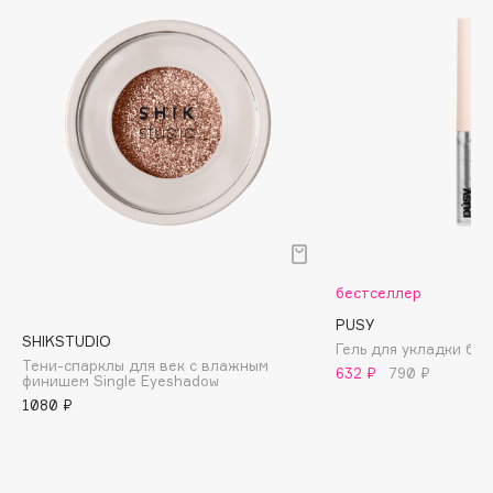
Biomed
Biorepair
Blanx
Blistex
BLOME
Boadicea The Victorious
Bobbi Brown
BOOMSHOP
BORK
Brunello Cucinelli
бестселлер
Bvlgari
PUSY
SHIKSTUDIO
by TERRY
Гель для укладки бров
Тени-спарклы для век с влажным
632 ₽
790 ₽
BY WISHTREND
финишем Single Eyeshadow
1080 ₽
Byredo
C