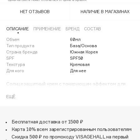
Adele for you
Финал лета
НЕТ ОТЗЫВОВ
НАЛИЧИЕ В МАГАЗИНАХ
Advante
ЭКСКЛЮЗИВ
1 АВГ - 31 АВГ
Aesop
ОПИСАНИЕ
ПРИМЕНЕНИЕ
БРЕНД
СОСТАВ
Age Stop
ЭКСКЛЮЗИВ
Объем
60мл
AHFA Cosmetics
Тип продукта
База/Основа
Ajmal
Страна бренда
Южная Корея
SPF
SPF50
Alix Avien
Текстура
Кремовая
Allies of Skin
Для кого
Для нее
AMAN
Солнцезащитный крем с тонирующим эффектом для
Amina Daudova Brushes
лица. Сочетает в себе функции легкого тонального
Amouage
средства и солнцезащитного крема, выравнивающего
ЕЩЁ
тон кожи. Создает гладкое, матовое покрытие,
Amuleto Di Casa
предотвращает появление жирного блеска. Особенно
Angiopharm
ЭКСКЛЮЗИВ
подойдет обладателям жирной и комбинированной
Annbeauty
кожи. Содержит комплекс FRUIT UV SHIELD™ из 6
Бесплатная доставка от 1500 ₽
фруктовых экстрактов (томата, арбуза, грейпфрута,
Карта 10% всем зарегистрированным пользователям
Anua
абрикоса, папайи), который успокаивает, оздоравливает
Скидка 500 ₽ по промокоду VISAGEHALL на первый
Apadent