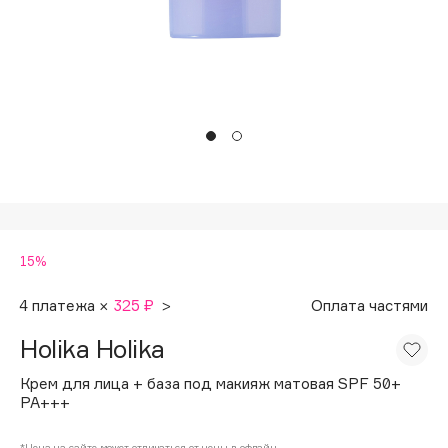
Подарки
Tom Ford
HFC
Для дома
Angiopharm
Техника
KIKO Milano
Estée Lauder
Clarins
0 - 9
15%
100BON
22|11
4 платежа ×
325 ₽
>
Оплата частями
Holika Holika
A
Крем для лица + база под макияж матовая SPF 50+
PA+++
Acqua di Parma
Acque di Italia
*Цена на сайте может отличаться от цены в офлайн