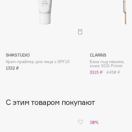
B
Babor
Baffy
Balmain Hair Couture
ЭКСКЛЮЗИВ
Banderas
Basicare
SHIKSTUDIO
CLARINS
Batiste
Крем-праймер для лица с SPF15
База под макияж, п
коже SOS Primer
Beauty Bomb
1332 ₽
3115 ₽
4450 ₽
Beauty Pati
Beautyblades
НОВИНКА
beautyblender
С этим товаром покупают
Bebble
Beverly Hills Polo Club
Biodance
20%
Bioderma