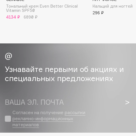
Collagenina
Тональный крем Even Better Clinical
Кальций для ногтей
Vitamin SPF50
Consly
296 ₽
4134 ₽
6890 ₽
Corimo
CosRX
Cottolina
Crescina
Cunzite
Curaprox
Узнавайте первыми об акциях и
специальных предложениях
D
d'Alba
ВАША ЭЛ. ПОЧТА
DABO
Согласен на получение
рассылки
DARLING*
рекламно-информационных
Darphin
материалов
Davines