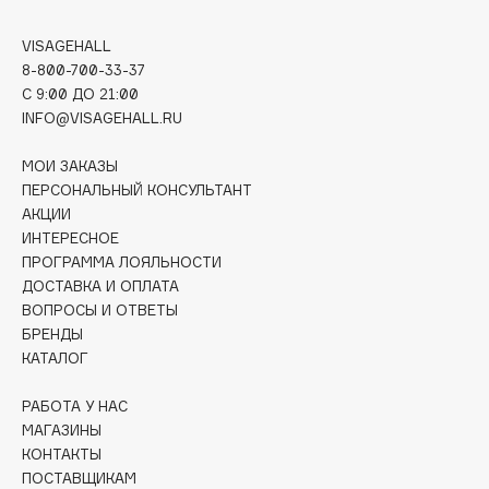
Deonica
VISAGEHALL
Dessange
8-800-700-33-37
Dior
C 9:00 ДО 21:00
Divage
INFO@VISAGEHALL.RU
Dolce & Gabbana
МОИ ЗАКАЗЫ
Dolomit
ПЕРСОНАЛЬНЫЙ КОНСУЛЬТАНТ
Dorco
АКЦИИ
DP Daily Perfection
ИНТЕРЕСНОЕ
ПРОГРАММА ЛОЯЛЬНОСТИ
Dr. Vranjes Firenze
ДОСТАВКА И ОПЛАТА
Dr.Althea
ВОПРОСЫ И ОТВЕТЫ
Dr.Ceuracle
БРЕНДЫ
Dr.Jart+
КАТАЛОГ
DSD de Luxe
РАБОТА У НАС
Dyson
МАГАЗИНЫ
КОНТАКТЫ
ПОСТАВЩИКАМ