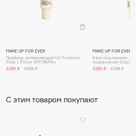
B
Babor
Baffy
Balmain Hair Couture
ЭКСКЛЮЗИВ
Banderas
MAKE UP FOR EVER
MAKE UP FOR EVER
Basicare
Праймер увлажняющий UV Protector
База под макияж, к
Batiste
Step 1 Primer SPF50/PA+
покраснения Step1 P
Beauty Bomb
3285 ₽
4380 ₽
3285 ₽
4380 ₽
Beauty Pati
Beautyblades
НОВИНКА
beautyblender
С этим товаром покупают
Bebble
Beverly Hills Polo Club
Biodance
Bioderma