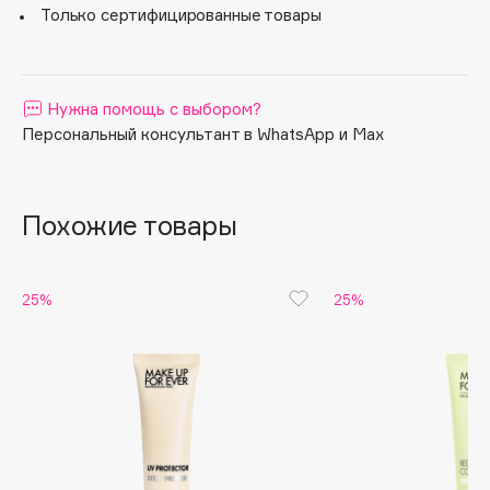
Только сертифицированные товары
Apagard
Aravia Professional
Arcadia
Нужна помощь с выбором?
Archetype
Персональный консультант в WhatsApp и Max
Architect Demidoff
ARIVE MAKEUP
Art&Fact
Похожие товары
Art-Visage
Artdeco
25%
25%
Astra
Atelier Rebul
Augustinus Bader
Aveda
Avene