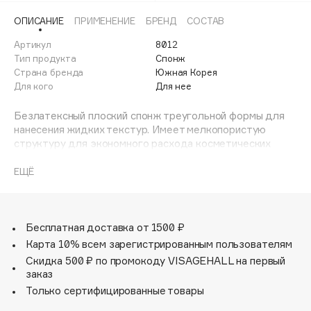
Adele for you
ОПИСАНИЕ
ПРИМЕНЕНИЕ
БРЕНД
СОСТАВ
Финал лета
Advante
ЭКСКЛЮЗИВ
Артикул
8012
1 АВГ - 31 АВГ
Aesop
Тип продукта
Спонж
Age Stop
Страна бренда
Южная Корея
ЭКСКЛЮЗИВ
Для кого
Для нее
AHFA Cosmetics
Ajmal
Безлатексный плоский спонж треугольной формы для
нанесения жидких текстур. Имеет мелкопористую
Alix Avien
структуру для экономного расхода косметических
Allies of Skin
средств.
AMAN
Благодаря своим антибактериальным свойствам
ЕЩЁ
обеспечивает гигиеничность нанесения макияжа.
Amina Daudova Brushes
Комплектуется компактным пластиковым футляром для
Amouage
ежедневного хранения.
Бесплатная доставка от 1500 ₽
Amuleto Di Casa
Карта 10% всем зарегистрированным пользователям
Angiopharm
ЭКСКЛЮЗИВ
Скидка 500 ₽ по промокоду VISAGEHALL на первый
Annbeauty
заказ
Anua
Только сертифицированные товары
Apadent