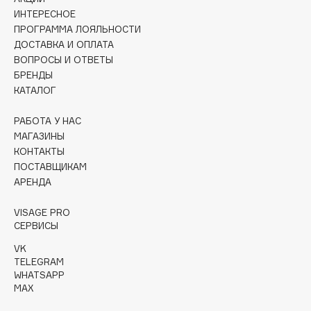
Collagenina
ИНТЕРЕСНОЕ
Consly
ПРОГРАММА ЛОЯЛЬНОСТИ
ДОСТАВКА И ОПЛАТА
Corimo
ВОПРОСЫ И ОТВЕТЫ
CosRX
БРЕНДЫ
Cottolina
КАТАЛОГ
Crescina
РАБОТА У НАС
Cunzite
МАГАЗИНЫ
Curaprox
КОНТАКТЫ
ПОСТАВЩИКАМ
АРЕНДА
D
VISAGE PRO
d'Alba
СЕРВИСЫ
DABO
VK
TELEGRAM
DARLING*
WHATSAPP
Darphin
MAX
Davines