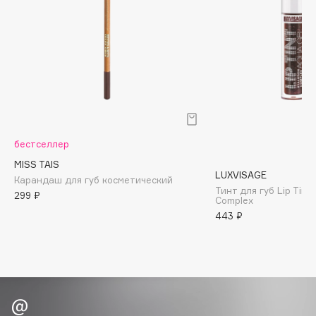
Biomed
Biorepair
Blanx
Blistex
BLOME
Boadicea The Victorious
Bobbi Brown
BOOMSHOP
бестселлер
BORK
MISS TAIS
LUXVISAGE
Карандаш для губ косметический
Brunello Cucinelli
Тинт для губ Lip Tint
299 ₽
Complex
Bvlgari
443 ₽
by TERRY
BY WISHTREND
Byredo
C