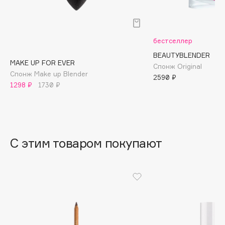
B
Babor
бестселлер
Baffy
BEAUTYBLENDER
Balmain Hair Couture
ЭКСКЛЮЗИВ
MAKE UP FOR EVER
Спонж Original
Banderas
Спонж Make up Blender
2590 ₽
1298 ₽
1730 ₽
Basicare
Batiste
Beauty Bomb
Beauty Pati
С этим товаром покупают
Beautyblades
НОВИНКА
beautyblender
Bebble
Beverly Hills Polo Club
Biodance
Bioderma