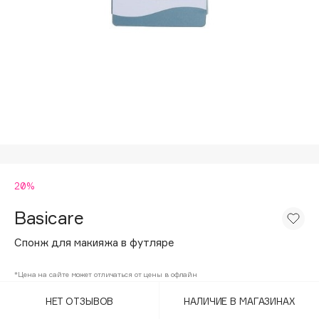
Подарки
Tom Ford
HFC
Для дома
Angiopharm
Техника
KIKO Milano
Estée Lauder
Clarins
0 - 9
20%
100BON
22|11
Basicare
Спонж для макияжа в футляре
A
*Цена на сайте может отличаться от цены в офлайн
Acqua di Parma
НЕТ ОТЗЫВОВ
НАЛИЧИЕ В МАГАЗИНАХ
Acque di Italia