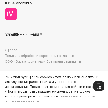
IOS & Android >
Deonica
Dessange
Dior
Divage
Dolce & Gabbana
Dolomit
Dorco
Оферта
DP Daily Perfection
Политика обработки персональных данных
Dr. Vranjes Firenze
ООО «Визаж косметикс» Все права защищены
Dr.Althea
Dr.Ceuracle
Мы используем файлы cookies и технологии веб-аналитики
Dr.Jart+
для улучшения работы сайта и удобства его
DSD de Luxe
использования. Продолжая пользоваться сайтом и нажимая
Dyson
«Принять», вы подтверждаете использование cookies
вашего браузера и соглашаетесь
с политикой обработки
персональных данных.
ДОБАВИТЬ В КОРЗИНУ
371 ₽
464 ₽