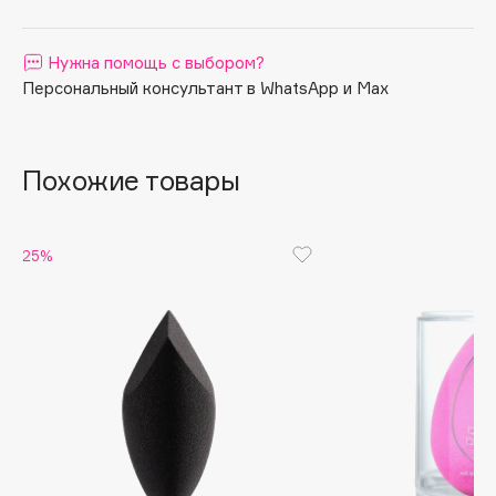
Apagard
Aravia Professional
Нужна помощь с выбором?
Персональный консультант в WhatsApp и Max
Arcadia
Archetype
Architect Demidoff
Похожие товары
ARIVE MAKEUP
Art&Fact
Art-Visage
25%
Artdeco
Astra
Atelier Rebul
Augustinus Bader
Aveda
Avene