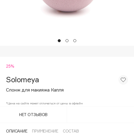
Подарки
Tom Ford
HFC
Для дома
Angiopharm
Техника
KIKO Milano
Estée Lauder
Clarins
0 - 9
25%
Solomeya
100BON
22|11
Спонж для макияжа Капля
*Цена на сайте может отличаться от цены в офлайн
A
НЕТ ОТЗЫВОВ
Acqua di Parma
Acque di Italia
ОПИСАНИЕ
ПРИМЕНЕНИЕ
СОСТАВ