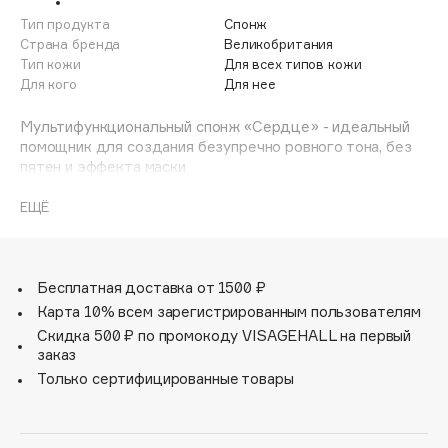
Adele for you
Тип продукта
Спонж
Финал лета
Advante
Страна бренда
Великобритания
ЭКСКЛЮЗИВ
Тип кожи
Для всех типов кожи
1 АВГ - 31 АВГ
Aesop
Для кого
Для нее
Age Stop
ЭКСКЛЮЗИВ
Мультифункциональный спонж «Сердце» - идеальный
AHFA Cosmetics
помощник для создания безупречно ровного тона, без
Ajmal
пятен и эффекта маски
• Круглые части для растушёвывания кремовых текстур
Alix Avien
• Заостренный кончик для маскировки несовершенств
ЕЩЁ
Allies of Skin
Совет: для тонкого и равномерного покрытия смочите
AMAN
спонж теплой водой и отожмите.
Рекомендуется мыть спонж после каждого применения
Amina Daudova Brushes
и менять каждые 3-4 месяца. Увеличивается при
Бесплатная доставка от 1500 ₽
Amouage
контакте с водой.
Карта 10% всем зарегистрированным пользователям
Amuleto Di Casa
Скидка 500 ₽ по промокоду VISAGEHALL на первый
заказ
Angiopharm
ЭКСКЛЮЗИВ
Только сертифицированные товары
Annbeauty
Anua
Apadent