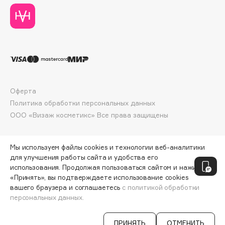
Deonica
Dessange
Dior
Divage
Dolce & Gabbana
Dolomit
Оферта
Dorco
Политика обработки персональных данных
DP Daily Perfection
ООО «Визаж косметикс» Все права защищены
Dr. Vranjes Firenze
Dr.Althea
Мы используем файлы cookies и технологии веб-аналитики
Dr.Ceuracle
для улучшения работы сайта и удобства его
Dr.Jart+
использования. Продолжая пользоваться сайтом и нажимая
DSD de Luxe
«Принять», вы подтверждаете использование cookies
вашего браузера и соглашаетесь
с политикой обработки
Dyson
персональных данных.
СООБЩИТЬ О ПОСТУПЛЕНИИ
554 ₽
ПРИНЯТЬ
ОТМЕНИТЬ