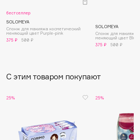
B
бестселлер
Babor
SOLOMEYA
Baffy
SOLOMEYA
Спонж для макияжа косметический
меняющий цвет Purple-pink
Спонж для макияжа 
Balmain Hair Couture
ЭКСКЛЮЗИВ
меняющий цвет Blue-
375 ₽
500 ₽
Banderas
375 ₽
500 ₽
Basicare
Batiste
Beauty Bomb
С этим товаром покупают
Beauty Pati
Beautyblades
НОВИНКА
25%
25%
beautyblender
Bebble
Beverly Hills Polo Club
Biodance
Bioderma