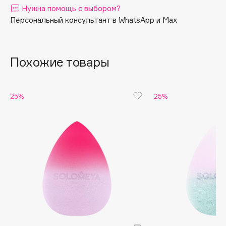
Нужна помощь с выбором?
Apagard
Персональный консультант в WhatsApp и Max
Aravia Professional
Arcadia
Archetype
Похожие товары
Architect Demidoff
ARIVE MAKEUP
25%
25%
Art&Fact
Art-Visage
Artdeco
Astra
Atelier Rebul
Augustinus Bader
Aveda
Avene