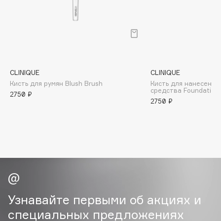
B
Babor
Baffy
Balmain Hair Couture
ЭКСКЛЮЗИВ
Banderas
CLINIQUE
CLINIQUE
Кисть для румян Blush Brush
Кисть для нанесения
Basicare
средства Foundation
2750 ₽
Batiste
2750 ₽
Beauty Bomb
Beauty Pati
Beautyblades
НОВИНКА
beautyblender
Bebble
Beverly Hills Polo Club
Biodance
Узнавайте первыми об акциях и
Bioderma
специальных предложениях