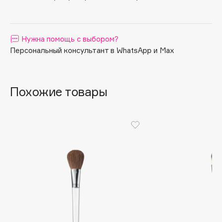
Apagard
Aravia Professional
Нужна помощь с выбором?
Arcadia
Персональный консультант в WhatsApp и Max
Archetype
Architect Demidoff
ARIVE MAKEUP
Похожие товары
Art&Fact
Art-Visage
Artdeco
Astra
Atelier Rebul
Augustinus Bader
Aveda
Avene