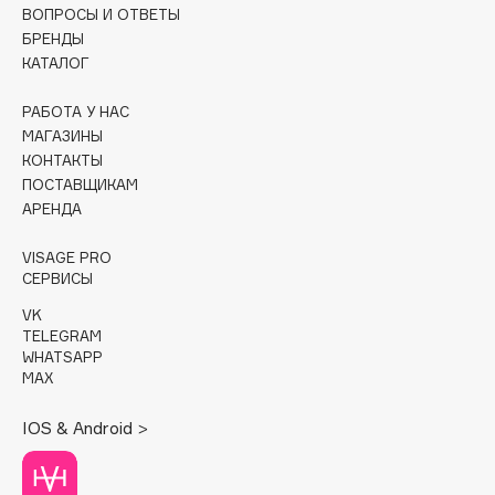
ВОПРОСЫ И ОТВЕТЫ
БРЕНДЫ
Cadence
КАТАЛОГ
Capelli Dorati
Carbon Theory
РАБОТА У НАС
Carmex
МАГАЗИНЫ
КОНТАКТЫ
Carolina Herrera
ПОСТАВЩИКАМ
Catrice
АРЕНДА
Celimax
Cettua
VISAGE PRO
СЕРВИСЫ
Chupa Chups
VK
Clarette
TELEGRAM
Clarins
WHATSAPP
MAX
Clarins Precious
Clinique
IOS & Android >
Clive Christian
Club De Nuit