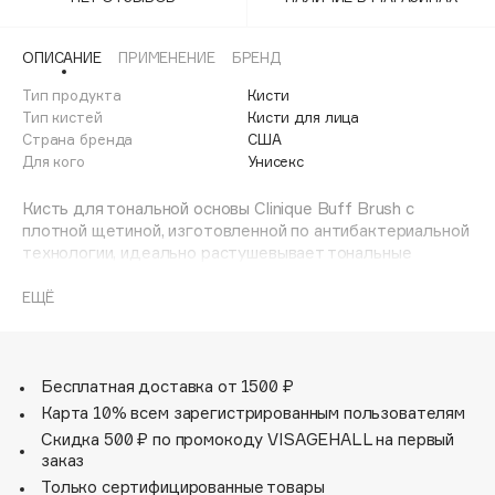
Adele for you
Финал лета
Advante
ЭКСКЛЮЗИВ
ОПИСАНИЕ
ПРИМЕНЕНИЕ
БРЕНД
1 АВГ - 31 АВГ
Aesop
Тип продукта
Кисти
Age Stop
Тип кистей
Кисти для лица
ЭКСКЛЮЗИВ
Страна бренда
США
AHFA Cosmetics
Для кого
Унисекс
Ajmal
Кисть для тональной основы Clinique Buff Brush с
Alix Avien
плотной щетиной, изготовленной по антибактериальной
Allies of Skin
технологии, идеально растушевывает тональные
AMAN
средства, создавая безупречный вид кожи.
ЕЩЁ
Amina Daudova Brushes
Подходит для нанесения жидких, кремовых, пудровых
Amouage
текстур и текстур в стиках.
Amuleto Di Casa
Бесплатная доставка от 1500 ₽
Angiopharm
ЭКСКЛЮЗИВ
Карта 10% всем зарегистрированным пользователям
Annbeauty
Скидка 500 ₽ по промокоду VISAGEHALL на первый
Anua
заказ
Только сертифицированные товары
Apadent