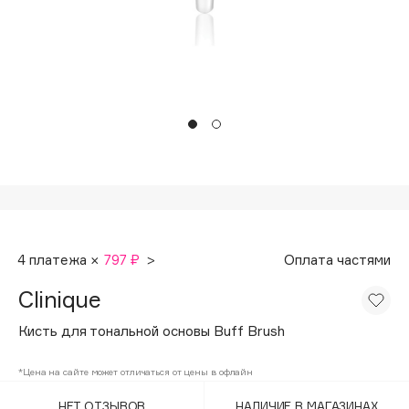
Подарки
Tom Ford
HFC
Для дома
Angiopharm
Техника
KIKO Milano
Estée Lauder
Clarins
0 - 9
100BON
4 платежа ×
797 ₽
>
Оплата частями
22|11
Clinique
A
Кисть для тональной основы Buff Brush
Acqua di Parma
*Цена на сайте может отличаться от цены в офлайн
Acque di Italia
НЕТ ОТЗЫВОВ
НАЛИЧИЕ В МАГАЗИНАХ