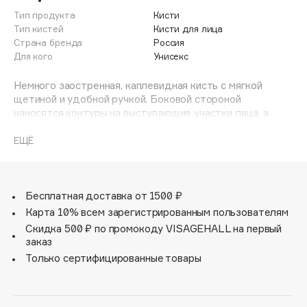
Adele for you
Тип продукта
Кисти
Финал лета
Advante
Тип кистей
Кисти для лица
ЭКСКЛЮЗИВ
Страна бренда
Россия
1 АВГ - 31 АВГ
Aesop
Для кого
Унисекс
Age Stop
ЭКСКЛЮЗИВ
Немного заостренная, каплевидная кисть с мягкой
AHFA Cosmetics
щетиной и удобной ручкой. Боковой стороной
Ajmal
наносятся контуры на выступающие участки лица, а
заостренным растушевываются сухие румяна, пудра,
Alix Avien
светоотражающие текстуры.
ЕЩЁ
Allies of Skin
AMAN
Amina Daudova Brushes
Бесплатная доставка от 1500 ₽
Amouage
Карта 10% всем зарегистрированным пользователям
Amuleto Di Casa
Скидка 500 ₽ по промокоду VISAGEHALL на первый
заказ
Angiopharm
ЭКСКЛЮЗИВ
Только сертифицированные товары
Annbeauty
Anua
Apadent