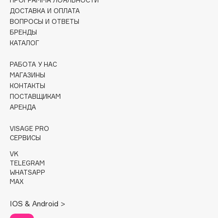
Collagenina
ДОСТАВКА И ОПЛАТА
Consly
ВОПРОСЫ И ОТВЕТЫ
Corimo
БРЕНДЫ
КАТАЛОГ
CosRX
Cottolina
РАБОТА У НАС
Crescina
МАГАЗИНЫ
КОНТАКТЫ
Cunzite
ПОСТАВЩИКАМ
Curaprox
АРЕНДА
VISAGE PRO
D
СЕРВИСЫ
VK
d'Alba
TELEGRAM
DABO
WHATSAPP
MAX
DARLING*
Darphin
IOS & Android >
Davines