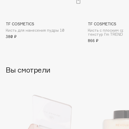
B
Babor
Baffy
TF COSMETICS
TF COSMETICS
Кисть для нанесения пудры 10
Кисть с плоским сре
Balmain Hair Couture
ЭКСКЛЮЗИВ
текстур I'm TREND
380 ₽
866 ₽
Banderas
Basicare
Batiste
Beauty Bomb
Вы смотрели
Beauty Pati
Beautyblades
НОВИНКА
beautyblender
Bebble
Beverly Hills Polo Club
Biodance
Bioderma