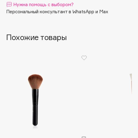
Нужна помощь с выбором?
Apagard
Персональный консультант в WhatsApp и Max
Aravia Professional
Arcadia
Archetype
Похожие товары
Architect Demidoff
ARIVE MAKEUP
Art&Fact
Art-Visage
Artdeco
Astra
Atelier Rebul
Augustinus Bader
Aveda
Avene