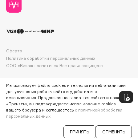
Deonica
Dessange
Dior
Divage
Dolce & Gabbana
Dolomit
Оферта
Dorco
Политика обработки персональных данных
DP Daily Perfection
ООО «Визаж косметикс» Все права защищены
Dr. Vranjes Firenze
Dr.Althea
Мы используем файлы cookies и технологии веб-аналитики
Dr.Ceuracle
для улучшения работы сайта и удобства его
использования. Продолжая пользоваться сайтом и нажимая
Dr.Jart+
«Принять», вы подтверждаете использование cookies
DSD de Luxe
вашего браузера и соглашаетесь
с политикой обработки
персональных данных.
Dyson
СООБЩИТЬ О ПОСТУПЛЕНИИ
434 ₽
ПРИНЯТЬ
ОТМЕНИТЬ