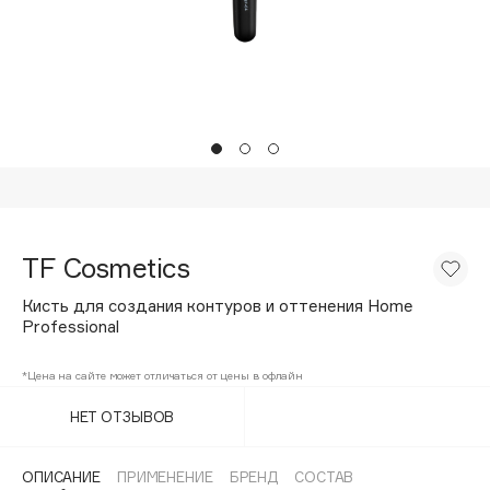
Подарки
Tom Ford
HFC
Для дома
Angiopharm
Техника
KIKO Milano
Estée Lauder
Clarins
0 - 9
TF Cosmetics
100BON
Кисть для создания контуров и оттенения Home
22|11
Professional
*Цена на сайте может отличаться от цены в офлайн
A
НЕТ ОТЗЫВОВ
Acqua di Parma
Acque di Italia
ОПИСАНИЕ
ПРИМЕНЕНИЕ
БРЕНД
СОСТАВ