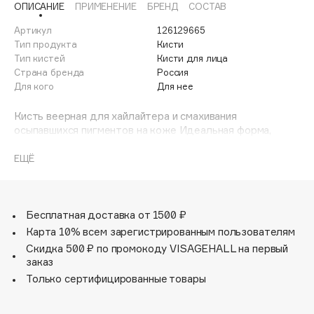
ОПИСАНИЕ
ПРИМЕНЕНИЕ
БРЕНД
СОСТАВ
Adele for you
Финал лета
Advante
Артикул
126129665
ЭКСКЛЮЗИВ
Тип продукта
Кисти
1 АВГ - 31 АВГ
Aesop
Тип кистей
Кисти для лица
Age Stop
Страна бренда
Россия
ЭКСКЛЮЗИВ
Для кого
Для нее
AHFA Cosmetics
Ajmal
Кисть веерная для хайлайтера и смахивания
осыпавшихся пигментов на коже Идеальная форма,
Alix Avien
удобный размер и мягчащий ворс натуральной козы
Allies of Skin
помогут Вам в создании чистого и красивого макияжа.
ЕЩЁ
AMAN
Amina Daudova Brushes
Amouage
Бесплатная доставка от 1500 ₽
Amuleto Di Casa
Карта 10% всем зарегистрированным пользователям
Скидка 500 ₽ по промокоду VISAGEHALL на первый
Angiopharm
ЭКСКЛЮЗИВ
заказ
Annbeauty
Только сертифицированные товары
Anua
Apadent