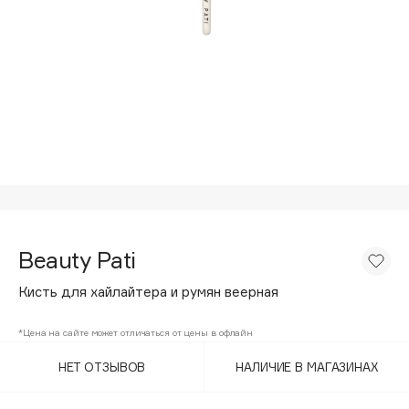
Подарки
Tom Ford
HFC
Для дома
Angiopharm
Техника
KIKO Milano
Estée Lauder
Clarins
0 - 9
100BON
Beauty Pati
22|11
Кисть для хайлайтера и румян веерная
A
*Цена на сайте может отличаться от цены в офлайн
НЕТ ОТЗЫВОВ
НАЛИЧИЕ В МАГАЗИНАХ
Acqua di Parma
Acque di Italia