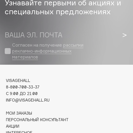
Узнавайте первыми об акциях и
специальных предложениях
Cadence
Capelli Dorati
Carbon Theory
ВАША ЭЛ. ПОЧТА
Carmex
Carolina Herrera
Согласен на получение
рассылки
рекламно-информационных
Catrice
материалов
Celimax
Cettua
Chupa Chups
VISAGEHALL
Clarette
8-800-700-33-37
C 9:00 ДО 21:00
Clarins
INFO@VISAGEHALL.RU
Clarins Precious
НОВИНКА
Clinique
МОИ ЗАКАЗЫ
ПЕРСОНАЛЬНЫЙ КОНСУЛЬТАНТ
Clive Christian
АКЦИИ
Club De Nuit
ИНТЕРЕСНОЕ