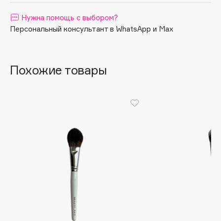
Apagard
Нужна помощь с выбором?
Aravia Professional
Персональный консультант в WhatsApp и Max
Arcadia
Archetype
Похожие товары
Architect Demidoff
ARIVE MAKEUP
Art&Fact
Art-Visage
Artdeco
Astra
Atelier Rebul
Augustinus Bader
Aveda
Avene