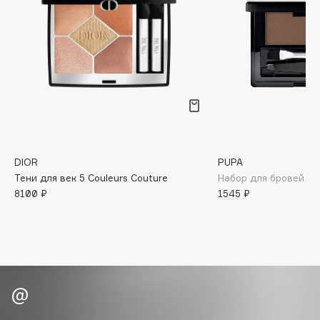
Biomed
Biorepair
Blanx
Blistex
BLOME
Boadicea The Victorious
Bobbi Brown
BOOMSHOP
DIOR
PUPA
BORK
Тени для век 5 Couleurs Couture
Набор для бровей Ey
Brunello Cucinelli
8100 ₽
1545 ₽
Bvlgari
by TERRY
BY WISHTREND
Byredo
C