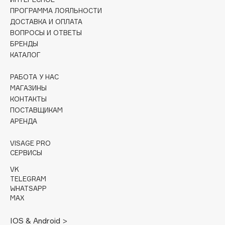
Collagenina
ПРОГРАММА ЛОЯЛЬНОСТИ
Consly
ДОСТАВКА И ОПЛАТА
ВОПРОСЫ И ОТВЕТЫ
Corimo
БРЕНДЫ
CosRX
КАТАЛОГ
Cottolina
Crescina
РАБОТА У НАС
МАГАЗИНЫ
Cunzite
КОНТАКТЫ
Curaprox
ПОСТАВЩИКАМ
АРЕНДА
D
VISAGE PRO
СЕРВИСЫ
d'Alba
VK
DABO
TELEGRAM
WHATSAPP
DARLING*
MAX
Darphin
Davines
IOS & Android >