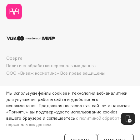
Deonica
Dessange
Dior
Divage
Dolce & Gabbana
Dolomit
Dorco
Оферта
Политика обработки персональных данных
DP Daily Perfection
ООО «Визаж косметикс» Все права защищены
Dr. Vranjes Firenze
Dr.Althea
Dr.Ceuracle
Мы используем файлы cookies и технологии веб-аналитики
для улучшения работы сайта и удобства его
Dr.Jart+
использования. Продолжая пользоваться сайтом и нажимая
DSD de Luxe
«Принять», вы подтверждаете использование cookies
ПО ЗОЛОТОЙ КАРТЕ:
810 ₽
вашего браузера и соглашаетесь
с политикой обработки
Dyson
персональных данных.
ДОБАВИТЬ В КОРЗИНУ
900 ₽