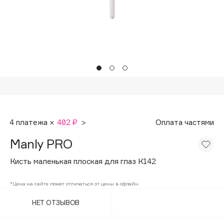
Подарки
Tom Ford
HFC
Для дома
Angiopharm
Техника
KIKO Milano
Estée Lauder
Clarins
0 - 9
4 платежа ×
402 ₽
>
Оплата частями
100BON
Manly PRO
22|11
Кисть маленькая плоская для глаз К142
A
*Цена на сайте может отличаться от цены в офлайн
НЕТ ОТЗЫВОВ
Acqua di Parma
Acque di Italia