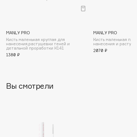
B
Babor
Baffy
MANLY PRO
MANLY PRO
Balmain Hair Couture
ЭКСКЛЮЗИВ
Кисть маленькая круглая для
Кисть маленькая пло
Banderas
нанесения,растушевки теней и
нанесения и растуше
детальной проработки К141
2070 ₽
Basicare
1380 ₽
Batiste
Beauty Bomb
Beauty Pati
Вы смотрели
Beautyblades
НОВИНКА
beautyblender
Bebble
Beverly Hills Polo Club
Biodance
Bioderma