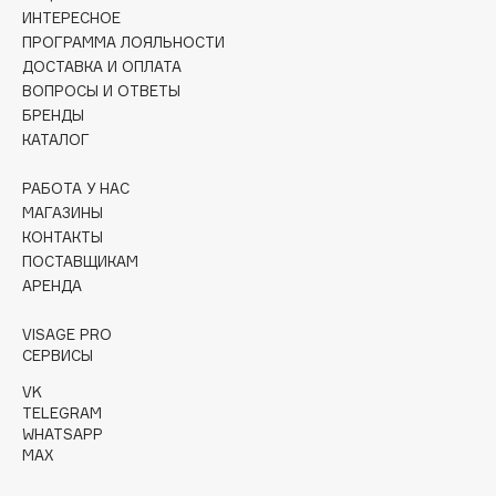
Collagenina
ИНТЕРЕСНОЕ
Consly
ПРОГРАММА ЛОЯЛЬНОСТИ
ДОСТАВКА И ОПЛАТА
Corimo
ВОПРОСЫ И ОТВЕТЫ
CosRX
БРЕНДЫ
Cottolina
КАТАЛОГ
Crescina
РАБОТА У НАС
Cunzite
МАГАЗИНЫ
Curaprox
КОНТАКТЫ
ПОСТАВЩИКАМ
АРЕНДА
D
VISAGE PRO
СЕРВИСЫ
d'Alba
DABO
VK
TELEGRAM
DARLING*
WHATSAPP
Darphin
MAX
Davines