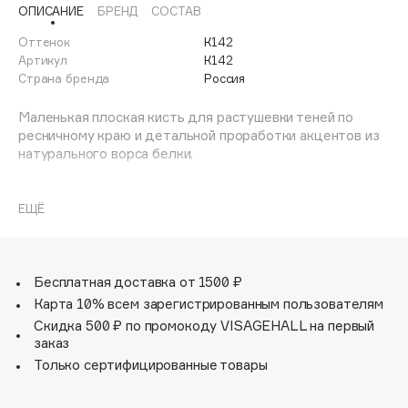
ОПИСАНИЕ
БРЕНД
СОСТАВ
Adele for you
Финал лета
Advante
Оттенок
К142
ЭКСКЛЮЗИВ
1 АВГ - 31 АВГ
Артикул
К142
Aesop
Страна бренда
Россия
Age Stop
ЭКСКЛЮЗИВ
Маленькая плоская кисть для растушевки теней по
AHFA Cosmetics
ресничному краю и детальной проработки акцентов из
Ajmal
натурального ворса белки.
Alix Avien
Размеры (см): 18,2 общая длина кисти;
Allies of Skin
Размеры сегмента (см): 0,8 длина ворса;
ЕЩЁ
AMAN
Волос кисти: натуральный.
Amina Daudova Brushes
Amouage
Бесплатная доставка от 1500 ₽
Amuleto Di Casa
Карта 10% всем зарегистрированным пользователям
Angiopharm
Скидка 500 ₽ по промокоду VISAGEHALL на первый
ЭКСКЛЮЗИВ
заказ
Annbeauty
Только сертифицированные товары
Anua
Apadent