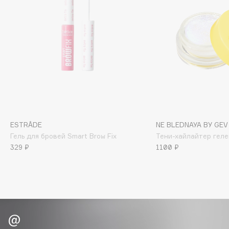
Biomed
Biorepair
Blanx
Blistex
BLOME
Boadicea The Victorious
Bobbi Brown
BOOMSHOP
BORK
ESTRÂDE
NE BLEDNAYA BY GEV
Brunello Cucinelli
Гель для бровей Smart Brow Fix
Тени-хайлайтер геле
Bvlgari
329 ₽
1100 ₽
by TERRY
BY WISHTREND
Byredo
C