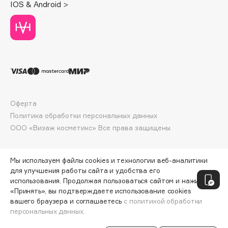
IOS & Android >
Deonica
Dessange
Dior
Divage
Dolce & Gabbana
Dolomit
Dorco
Оферта
DP Daily Perfection
Политика обработки персональных данных
Dr. Vranjes Firenze
ООО «Визаж косметикс» Все права защищены
Dr.Althea
Dr.Ceuracle
Мы используем файлы cookies и технологии веб-аналитики
Dr.Jart+
для улучшения работы сайта и удобства его
DSD de Luxe
использования. Продолжая пользоваться сайтом и нажимая
«Принять», вы подтверждаете использование cookies
Dyson
вашего браузера и соглашаетесь
с политикой обработки
персональных данных.
СООБЩИТЬ О ПОСТУПЛЕНИИ
1610 ₽