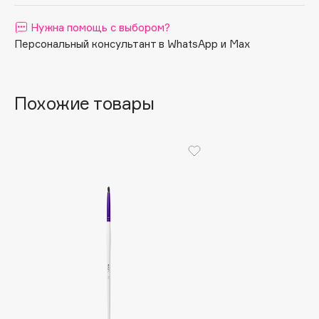
Apagard
Нужна помощь с выбором?
Aravia Professional
Персональный консультант в WhatsApp и Max
Arcadia
Archetype
Architect Demidoff
Похожие товары
ARIVE MAKEUP
Art&Fact
Art-Visage
Artdeco
Astra
Atelier Rebul
Augustinus Bader
Aveda
Avene