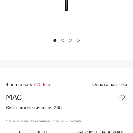
Подарки
Tom Ford
HFC
Для дома
Angiopharm
Техника
KIKO Milano
Estée Lauder
Clarins
0 - 9
100BON
4 платежа ×
475 ₽
>
Оплата частями
22|11
MAC
A
Кисть косметическая 205
Acqua di Parma
*Цена на сайте может отличаться от цены в офлайн
Acque di Italia
НЕТ ОТЗЫВОВ
НАЛИЧИЕ В МАГАЗИНАХ