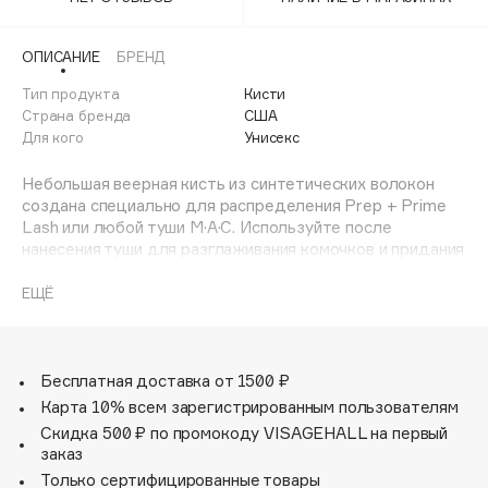
Adele for you
Финал лета
Advante
ЭКСКЛЮЗИВ
ОПИСАНИЕ
БРЕНД
1 АВГ - 31 АВГ
Aesop
Тип продукта
Кисти
Age Stop
Страна бренда
США
ЭКСКЛЮЗИВ
Для кого
Унисекс
AHFA Cosmetics
Ajmal
Небольшая веерная кисть из синтетических волокон
создана специально для распределения Prep + Prime
Alix Avien
Lash или любой туши M·A·C. Используйте после
Allies of Skin
нанесения туши для разглаживания комочков и придания
AMAN
ресницам безупречного вида. Профессиональные кисти
M∙A∙C сделаны вручную из материалов наивысшего
ЕЩЁ
Amina Daudova Brushes
качества, с деревянными ручками и ободками из
Amouage
никелированной латуни.
Amuleto Di Casa
Бесплатная доставка от 1500 ₽
Angiopharm
ЭКСКЛЮЗИВ
Карта 10% всем зарегистрированным пользователям
Annbeauty
Скидка 500 ₽ по промокоду VISAGEHALL на первый
Anua
заказ
Только сертифицированные товары
Apadent