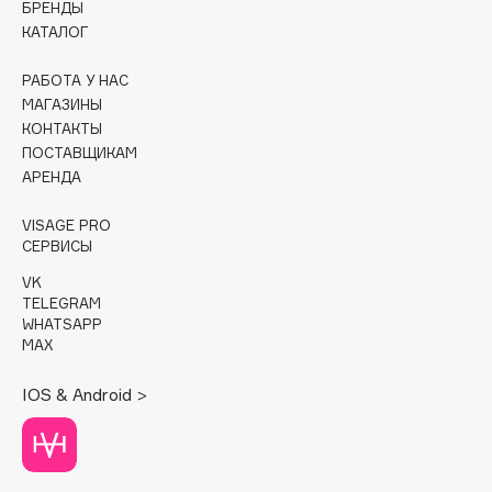
БРЕНДЫ
КАТАЛОГ
Cadence
Capelli Dorati
РАБОТА У НАС
Carbon Theory
МАГАЗИНЫ
КОНТАКТЫ
Carmex
ПОСТАВЩИКАМ
Carolina Herrera
АРЕНДА
Catrice
Celimax
VISAGE PRO
СЕРВИСЫ
Cettua
VK
Chupa Chups
TELEGRAM
Clarette
WHATSAPP
MAX
Clarins
Clarins Precious
НОВИНКА
IOS & Android >
Clinique
Clive Christian
Club De Nuit