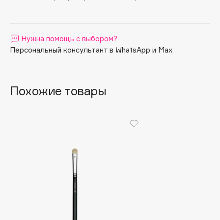
Apagard
Aravia Professional
Нужна помощь с выбором?
Arcadia
Персональный консультант в WhatsApp и Max
Archetype
Architect Demidoff
ARIVE MAKEUP
Похожие товары
Art&Fact
Art-Visage
Artdeco
Astra
Atelier Rebul
Augustinus Bader
Aveda
Avene