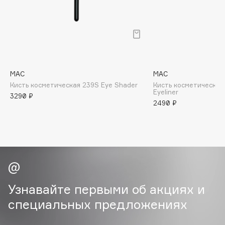
B
Babor
Baffy
Balmain Hair Couture
ЭКСКЛЮЗИВ
Banderas
MAC
MAC
Кисть косметическая 239S Eye Shader
Кисть косметическая 
Basicare
Eyeliner
3290 ₽
Batiste
2490 ₽
Beauty Bomb
Beauty Pati
Beautyblades
НОВИНКА
beautyblender
Bebble
Beverly Hills Polo Club
Узнавайте первыми об акциях и
Biodance
специальных предложениях
Bioderma