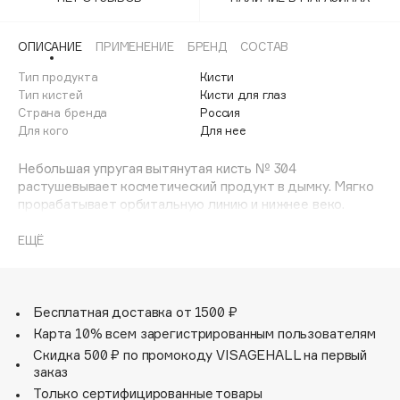
Adele for you
Финал лета
Advante
ЭКСКЛЮЗИВ
ОПИСАНИЕ
ПРИМЕНЕНИЕ
БРЕНД
СОСТАВ
1 АВГ - 31 АВГ
Aesop
Тип продукта
Кисти
Age Stop
Тип кистей
Кисти для глаз
ЭКСКЛЮЗИВ
Страна бренда
Россия
AHFA Cosmetics
Для кого
Для нее
Ajmal
Небольшая упругая вытянутая кисть № 304
Alix Avien
растушевывает косметический продукт в дымку. Мягко
Allies of Skin
прорабатывает орбитальную линию и нижнее веко.
AMAN
Сочетание натурального ворса козы превосходного
японского качества, долговечной ручки из граба и
ЕЩЁ
Amina Daudova Brushes
современных выверенных форм нашло воплощение в
Amouage
новой премиальной коллекции кистей для макияжа Shik
JAPAN EDITION MAKEUP BRUSH.
Amuleto Di Casa
Мягкий, тактильно приятный и качественный ворс
Бесплатная доставка от 1500 ₽
Angiopharm
ЭКСКЛЮЗИВ
позволяет невесомо растушевывать декоративные
Карта 10% всем зарегистрированным пользователям
Annbeauty
средства без особых усилий. Он прекрасно набирает и
Скидка 500 ₽ по промокоду VISAGEHALL на первый
отдает косметические продукты.
Anua
заказ
Белоснежная ручка, выполненная из граба, долго
Только сертифицированные товары
Apadent