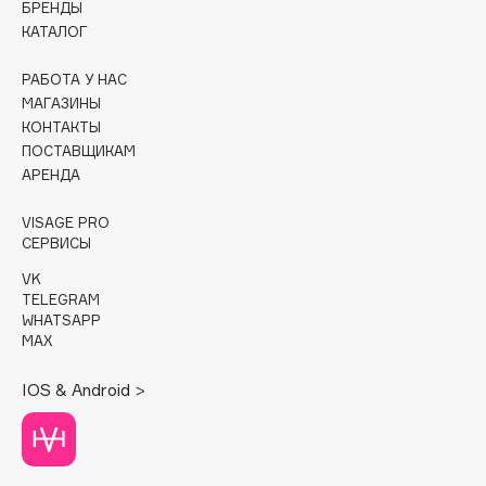
БРЕНДЫ
КАТАЛОГ
Cadence
Capelli Dorati
РАБОТА У НАС
Carbon Theory
МАГАЗИНЫ
КОНТАКТЫ
Carmex
ПОСТАВЩИКАМ
Carolina Herrera
АРЕНДА
Catrice
Celimax
VISAGE PRO
СЕРВИСЫ
Cettua
VK
Chupa Chups
TELEGRAM
Clarette
WHATSAPP
MAX
Clarins
Clarins Precious
IOS & Android >
Clinique
Clive Christian
Club De Nuit