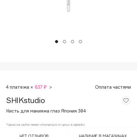
Подарки
Tom Ford
HFC
Для дома
Angiopharm
Техника
KIKO Milano
Estée Lauder
Clarins
0 - 9
100BON
4 платежа ×
637 ₽
>
Оплата частями
22|11
SHIKstudio
A
Кисть для макияжа глаз Япония 304
Acqua di Parma
*Цена на сайте может отличаться от цены в офлайн
Acque di Italia
НЕТ ОТЗЫВОВ
НАЛИЧИЕ В МАГАЗИНАХ