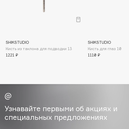
B
Babor
Baffy
Balmain Hair Couture
ЭКСКЛЮЗИВ
Banderas
SHIKSTUDIO
SHIKSTUDIO
Кисть из таклона для подводки 13
Кисть для глаз 10
Basicare
1221 ₽
1110 ₽
Batiste
Beauty Bomb
Beauty Pati
Beautyblades
НОВИНКА
beautyblender
Bebble
Beverly Hills Polo Club
Узнавайте первыми об акциях и
Biodance
специальных предложениях
Bioderma