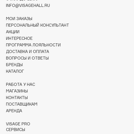
Collagenina
INFO@VISAGEHALL.RU
Consly
МОИ ЗАКАЗЫ
Corimo
ПЕРСОНАЛЬНЫЙ КОНСУЛЬТАНТ
CosRX
АКЦИИ
Cottolina
ИНТЕРЕСНОЕ
ПРОГРАММА ЛОЯЛЬНОСТИ
Crescina
ДОСТАВКА И ОПЛАТА
Cunzite
ВОПРОСЫ И ОТВЕТЫ
Curaprox
БРЕНДЫ
КАТАЛОГ
D
РАБОТА У НАС
МАГАЗИНЫ
d'Alba
КОНТАКТЫ
ПОСТАВЩИКАМ
DABO
АРЕНДА
DARLING*
Darphin
VISAGE PRO
СЕРВИСЫ
Davines