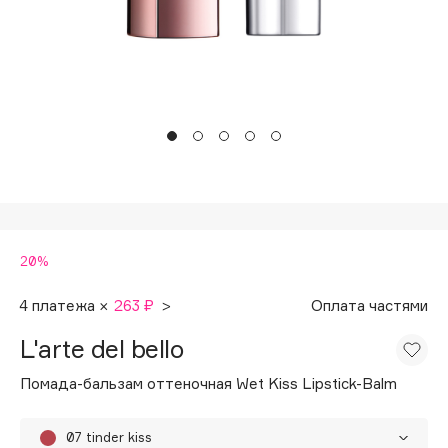
Подарки
Tom Ford
HFC
Для дома
Angiopharm
Техника
KIKO Milano
Estée Lauder
Clarins
0 - 9
20%
100BON
22|11
4 платежа ×
263 ₽
>
Оплата частями
L'arte del bello
A
Помада-бальзам оттеночная Wet Kiss Lipstick-Balm
Acqua di Parma
Acque di Italia
07 tinder kiss