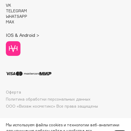
Deonica
VK
TELEGRAM
Dessange
WHATSAPP
Dior
MAX
Divage
IOS & Android >
Dolce & Gabbana
Dolomit
Dorco
DP Daily Perfection
Dr. Vranjes Firenze
Dr.Althea
Dr.Ceuracle
Оферта
Dr.Jart+
Политика обработки персональных данных
DSD de Luxe
ООО «Визаж косметикс» Все права защищены
Dyson
Мы используем файлы cookies и технологии веб-аналитики
для улучшения работы сайта и удобства его