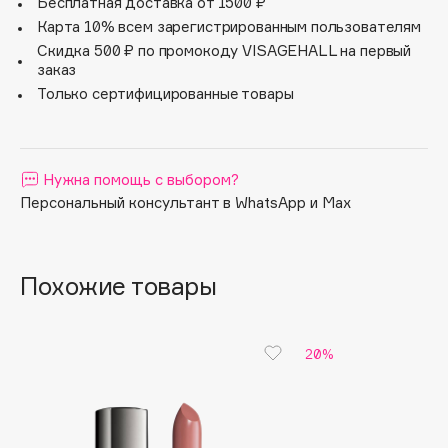
вашего дневного макияжа.
Бесплатная доставка от 1500 ₽
Apagard
Карта 10% всем зарегистрированным пользователям
Скидка 500 ₽ по промокоду VISAGEHALL на первый
Aravia Professional
заказ
Arcadia
Только сертифицированные товары
Archetype
Architect Demidoff
ARIVE MAKEUP
Нужна помощь с выбором?
Art&Fact
Персональный консультант в WhatsApp и Max
Art-Visage
Artdeco
Astra
Похожие товары
Atelier Rebul
Augustinus Bader
20%
Aveda
Avene