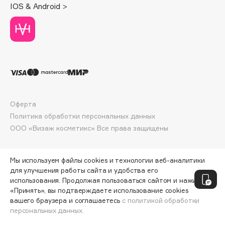
IOS & Android >
Collagenina
Consly
Corimo
CosRX
Cottolina
Crescina
Cunzite
Оферта
Curaprox
Политика обработки персональных данных
ООО «Визаж косметикс» Все права защищены
D
Мы используем файлы cookies и технологии веб-аналитики
d'Alba
для улучшения работы сайта и удобства его
DABO
использования. Продолжая пользоваться сайтом и нажимая
«Принять», вы подтверждаете использование cookies
DARLING*
вашего браузера и соглашаетесь
с политикой обработки
Darphin
персональных данных.
ДОБАВИТЬ В КОРЗИНУ
2370 ₽
3160 ₽
Davines