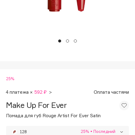
Подарки
Tom Ford
HFC
Для дома
Angiopharm
Техника
KIKO Milano
Estée Lauder
Clarins
0 - 9
25%
100BON
22|11
4 платежа ×
592 ₽
>
Оплата частями
Make Up For Ever
A
Помада для губ Rouge Artist For Ever Satin
Acqua di Parma
Acque di Italia
25%
• Последний
128