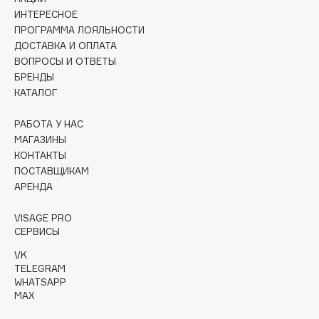
ИНТЕРЕСНОЕ
Cadence
ПРОГРАММА ЛОЯЛЬНОСТИ
ДОСТАВКА И ОПЛАТА
Capelli Dorati
ВОПРОСЫ И ОТВЕТЫ
Carbon Theory
БРЕНДЫ
Carmex
КАТАЛОГ
Carolina Herrera
РАБОТА У НАС
Catrice
МАГАЗИНЫ
Celimax
КОНТАКТЫ
Cettua
ПОСТАВЩИКАМ
Chupa Chups
АРЕНДА
Clarette
VISAGE PRO
Clarins
СЕРВИСЫ
Clarins Precious
НОВИНКА
VK
Clinique
TELEGRAM
WHATSAPP
Clive Christian
MAX
Club De Nuit