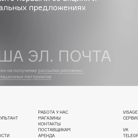
альных предложениях
Dr.Althea
Dr.Ceuracle
Dr.Jart+
DSD de Luxe
ША ЭЛ. ПОЧТА
Dyson
сен на получение
рассылки рекламно-
мационных материалов
Estée Lauder
РАБОТА У НАС
VISAG
УЛЬТАНТ
МАГАЗИНЫ
СЕРВИ
Etat Pur
КОНТАКТЫ
Etude House
ПОСТАВЩИКАМ
VK
ОСТИ
АРЕНДА
TELEG
Etude organix