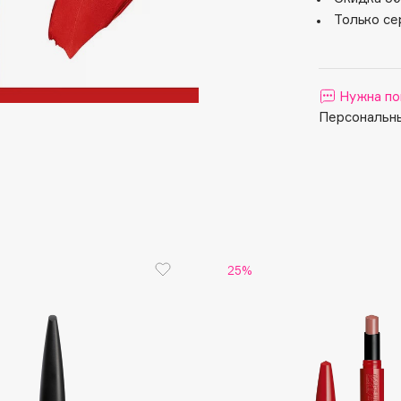
Aveda
Только се
Avene
Нужна по
Персональны
Boadicea The Victorious
Bobbi Brown
BOOMSHOP
BORK
25%
Brunello Cucinelli
Bvlgari
by TERRY
BY WISHTREND
Byredo