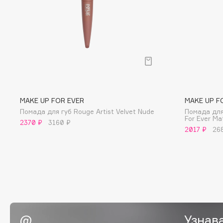
BLOME
C
Cadence
Chupa Chups
Capelli Dorati
Clarette
MAKE UP FOR EVER
MAKE UP F
Carbon Theory
Clarins
Помада для губ Rouge Artist Velvet Nude
Помада для
For Ever Ma
Carmex
Clarins Precious
2370 ₽
3160 ₽
2017 ₽
26
Carolina Herrera
Clinique
Catrice
Clive Christian
Celimax
Club De Nuit
Cettua
Collagenina
Узнав