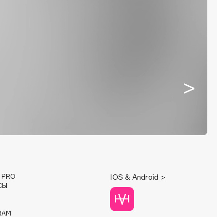
E PRO
IOS & Android >
СЫ
RAM