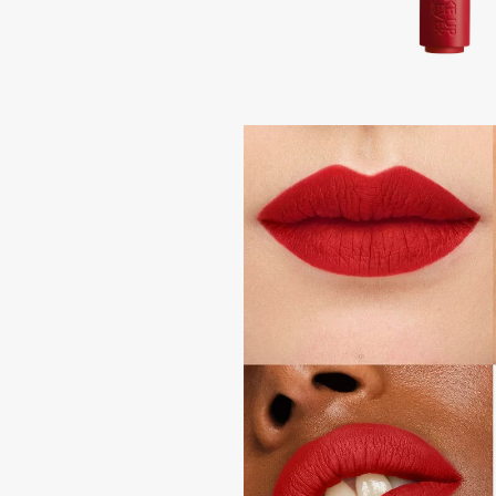
Подарки
0 - 9
Для дома
100BON
22|11
Техника
A
Acqua di Parma
Amina Daudova Brushes
Acque di Italia
Amouage
Adele for you
Amuleto Di Casa
Advante
Angiopharm
ЭКСКЛЮЗИВ
ЭКСКЛЮЗИВ
Aesop
Annbeauty
Age Stop
Anua
ЭКСКЛЮЗИВ
Apadent
AHFA Cosmetics
Apagard
Ajmal