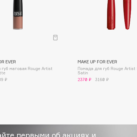
Consly
Corimo
OR EVER
MAKE UP FOR EVER
CosRX
 губ матовая Rouge Artist
Помада для губ Rouge Artist 
tte
Satin
Cottolina
89 ₽
2370 ₽
3160 ₽
Crescina
Cunzite
Curaprox
айте первыми об акциях и