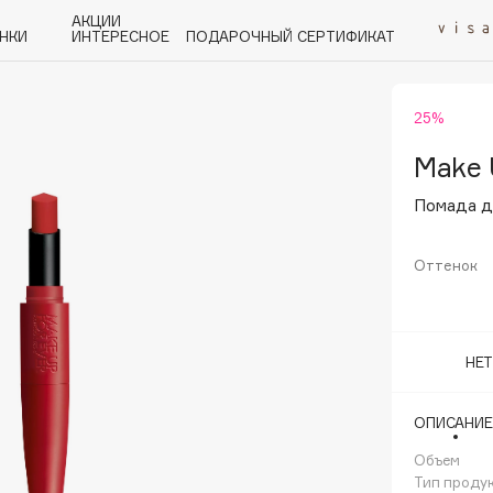
АКЦИИ
НКИ
ИНТЕРЕСНОЕ
ПОДАРОЧНЫЙ СЕРТИФИКАТ
25%
P
Q
R
S
T
U
V
W
Y
Z
А - Я
Make 
Помада дл
Оттенок
Angiopharm
KIKO Milano
НЕ
Estée Lauder
Clarins
ОПИСАНИЕ
Объем
Тип проду