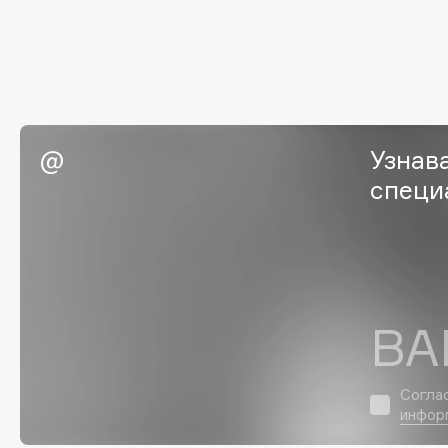
G
Garnier
Giardino Magico
Gecko
Gillette
Geltek
Givenchy
Узнав
Genosys
Global Keratin
ЭКСКЛЮЗИВ
специ
Global White
Geomar
H
ВА
Hadat Cosmetics
HELIBEAUTY
Hamis
Hempz
Hapica
HFC
Согла
инфор