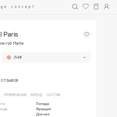
l Paris
ля губ Matte
/540
/550
/570
Т ОТЗЫВОВ
601
ПРИМЕНЕНИЕ
БРЕНД
СОСТАВ
кта
Помада
енда
Франция
Для нее