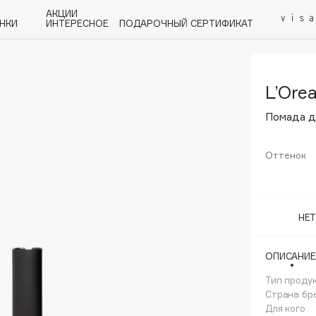
АКЦИИ
НКИ
ИНТЕРЕСНОЕ
ПОДАРОЧНЫЙ СЕРТИФИКАТ
L’Orea
P
Q
R
S
T
U
V
W
Y
Z
А - Я
Помада д
Оттенок
Angiopharm
НЕ
KIKO Milano
Estée Lauder
ОПИСАНИЕ
Clarins
Тип проду
Страна бр
Для кого