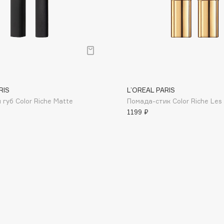
Dr.Althea
Dr.Ceuracle
Dr.Jart+
DSD de Luxe
Dyson
RIS
L’OREAL PARIS
губ Color Riche Matte
Помада-стик Color Riche Les 
1199 ₽
Estrâde
Estée Lauder
Etat Pur
Etude House