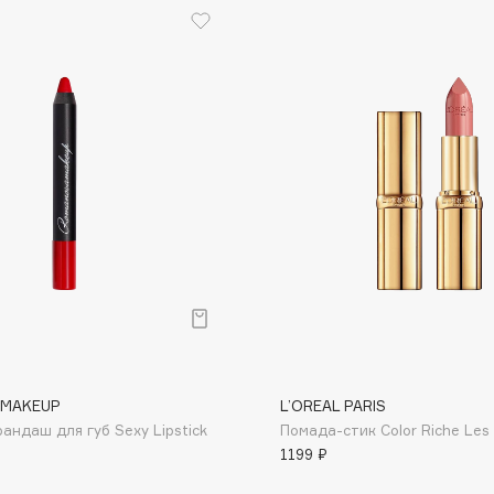
Etude organix
Eva Mosaic
Ex Nihilo
EXOARI L
Fragrance Du Bois
Frederic Malle
Frudia
Funny Organix
MAKEUP
L’OREAL PARIS
андаш для губ Sexy Lipstick
Помада-стик Color Riche Les 
1199 ₽