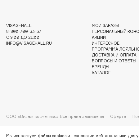
I
VISAGEHALL
МОИ ЗАКАЗЫ
I Love My Hair
INGLOT
8-800-700-33-37
ПЕРСОНАЛЬНЫЙ КОНС
C 9:00 ДО 21:00
АКЦИИ
Iceberg
Initio
INFO@VISAGEHALL.RU
ИНТЕРЕСНОЕ
Icon Skin
Insight Professional
ПРОГРАММА ЛОЯЛЬН
ДОСТАВКА И ОПЛАТА
Influence Beauty
Institut Esthederm
ВОПРОСЫ И ОТВЕТЫ
БРЕНДЫ
КАТАЛОГ
J
James Read
Janeke
Jan Marini
Jimmy Choo
ЭКСКЛЮЗИВ
ООО «Визаж косметикс» Все права защищены
Оферта
По
JMsolution
Jane Iredale
Мы используем файлы cookies и технологии веб-аналитики для 