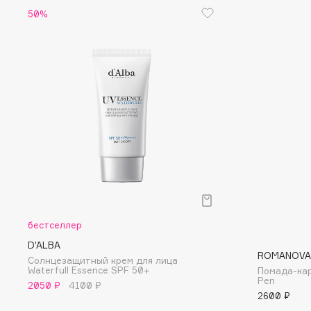
50%
Eigshow
EpilProfi
Elemis
Erborian
Elian Russia
Essence
Elie Saab
Essential Parfums Paris
F
FANE
Flipper
Farmstay
FLOEMA
Felce Azzurra
Floraïku
бестселлер
Fillerina
Forlle'd
D'ALBA
ЭКСКЛЮЗИВ
ROMANOVA
Солнцезащитный крем для лица
Fiona Franchimon
Waterfull Essence SPF 50+
Помада-кар
Pen
2050 ₽
4100 ₽
2600 ₽