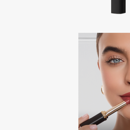
Подарки
0 - 9
Для дома
100BON
22|11
Техника
A
Acqua di Parma
Amina Daudova Brushes
Acque di Italia
Amouage
Adele for you
Amuleto Di Casa
Advante
Angiopharm
ЭКСКЛЮЗИВ
ЭКСКЛЮЗИВ
Aesop
Annbeauty
Age Stop
Anua
ЭКСКЛЮЗИВ
Apadent
AHFA Cosmetics
Apagard
Ajmal