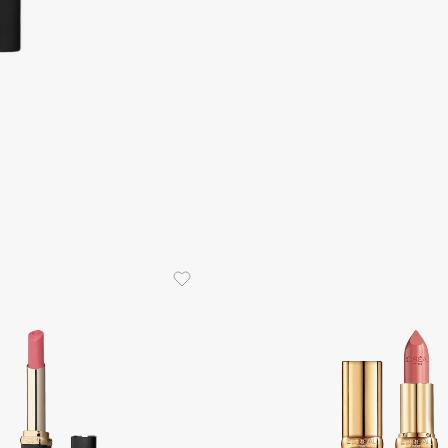
Consly
Corimo
CosRX
Cottolina
Crescina
Cunzite
Curaprox