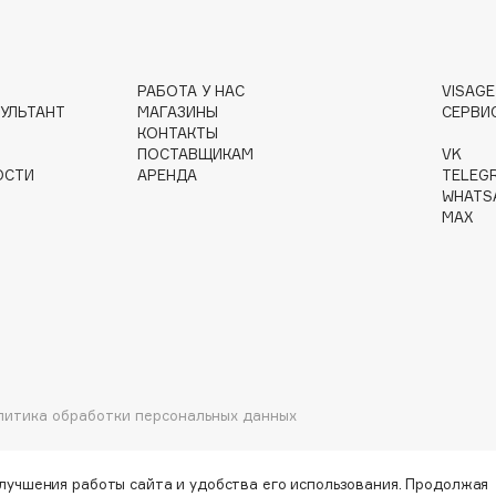
РАБОТА У НАС
VISAG
Institute Estelare
УЛЬТАНТ
МАГАЗИНЫ
СЕРВИ
КОНТАКТЫ
Instytutum
ПОСТАВЩИКАМ
VK
invisibobble
ОСТИ
АРЕНДА
TELEG
WHATS
IS Clinical
MAX
Jo Malone London
Juliette Has A Gun
литика обработки персональных данных
Juvena
улучшения работы сайта и удобства его использования. Продолжая