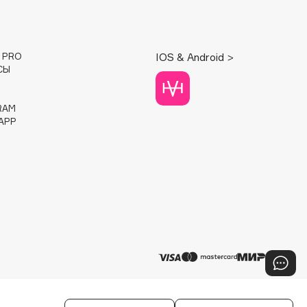
E PRO
IOS & Android >
СЫ
RAM
APP