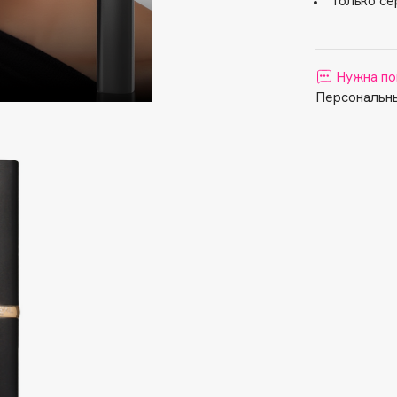
Только се
Aveda
Avene
Нужна по
Персональны
Boadicea The Victorious
Bobbi Brown
BOOMSHOP
BORK
Brunello Cucinelli
Bvlgari
by TERRY
BY WISHTREND
Byredo