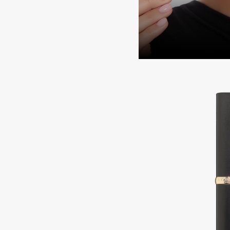
Aravia Professional
Alix Avien
Arcadia
Allies of Skin
Archetype
AMAN
B
Babor
beautyblender
Baffy
Bebble
Balmain Hair Couture
Beverly Hills Polo Club
ЭКСКЛЮЗИВ
Biodance
Banderas
Bioderma
Basicare
Biomed
Batiste
Biorepair
Beauty Bomb
Blanx
Beauty Pati
Blistex
Beautyblades
НОВИНКА