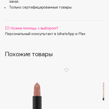
заказ
Apagard
Только сертифицированные товары
Aravia Professional
Arcadia
Archetype
Нужна помощь с выбором?
Architect Demidoff
Персональный консультант в WhatsApp и Max
ARIVE MAKEUP
Art&Fact
Похожие товары
Art-Visage
Artdeco
Astra
Atelier Rebul
Augustinus Bader
Aveda
Avene