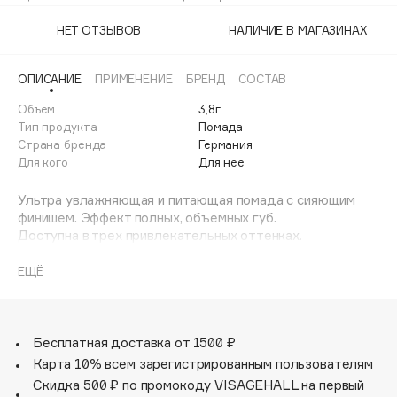
C02 Real Rosewood
Adele for you
Финал лета
НЕТ ОТЗЫВОВ
НАЛИЧИЕ В МАГАЗИНАХ
Advante
ЭКСКЛЮЗИВ
1 АВГ - 31 АВГ
Aesop
ОПИСАНИЕ
ПРИМЕНЕНИЕ
БРЕНД
СОСТАВ
Age Stop
ЭКСКЛЮЗИВ
Объем
3,8г
AHFA Cosmetics
Тип продукта
Помада
Ajmal
Страна бренда
Германия
Для кого
Для нее
Alix Avien
Allies of Skin
Ультра увлажняющая и питающая помада с сияющим
AMAN
финишем. Эффект полных, объемных губ.
Доступна в трех привлекательных оттенках.
Amina Daudova Brushes
Amouage
ЕЩЁ
Amuleto Di Casa
Angiopharm
ЭКСКЛЮЗИВ
Бесплатная доставка от 1500 ₽
Annbeauty
Карта 10% всем зарегистрированным пользователям
Anua
Скидка 500 ₽ по промокоду VISAGEHALL на первый
Apadent