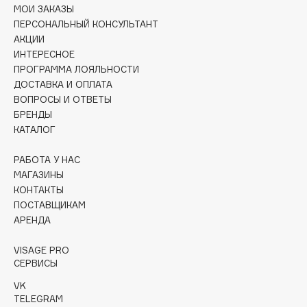
Collagenina
МОИ ЗАКАЗЫ
ПЕРСОНАЛЬНЫЙ КОНСУЛЬТАНТ
Consly
АКЦИИ
Corimo
ИНТЕРЕСНОЕ
CosRX
ПРОГРАММА ЛОЯЛЬНОСТИ
ДОСТАВКА И ОПЛАТА
Cottolina
ВОПРОСЫ И ОТВЕТЫ
Crescina
БРЕНДЫ
Cunzite
КАТАЛОГ
Curaprox
РАБОТА У НАС
МАГАЗИНЫ
D
КОНТАКТЫ
ПОСТАВЩИКАМ
АРЕНДА
d'Alba
DABO
VISAGE PRO
DARLING*
СЕРВИСЫ
Darphin
VK
TELEGRAM
Davines