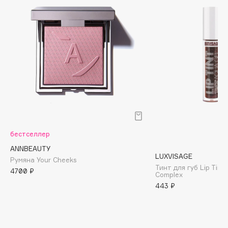
Biomed
Biorepair
Blanx
Blistex
BLOME
Boadicea The Victorious
Bobbi Brown
BOOMSHOP
BORK
Brunello Cucinelli
бестселлер
Bvlgari
ANNBEAUTY
LUXVISAGE
by TERRY
Румяна Your Cheeks
Тинт для губ Lip Tint
4700 ₽
BY WISHTREND
Complex
443 ₽
Byredo
C