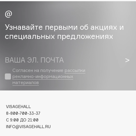
Cadence
Capelli Dorati
Узнавайте первыми об акциях и
Carbon Theory
специальных предложениях
Carmex
Carolina Herrera
Catrice
ВАША ЭЛ. ПОЧТА
Celimax
Согласен на получение
рассылки
Cettua
рекламно-информационных
Chupa Chups
материалов
Clarette
Clarins
Clarins Precious
VISAGEHALL
НОВИНКА
8-800-700-33-37
Clinique
C 9:00 ДО 21:00
Clive Christian
INFO@VISAGEHALL.RU
Club De Nuit