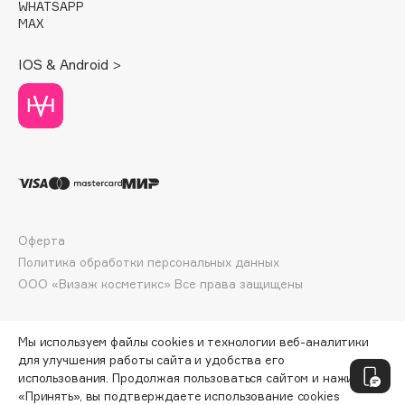
WHATSAPP
Deonica
MAX
Dessange
IOS & Android >
Dior
Divage
Dolce & Gabbana
Dolomit
Dorco
DP Daily Perfection
Dr. Vranjes Firenze
Оферта
Dr.Althea
Политика обработки персональных данных
Dr.Ceuracle
ООО «Визаж косметикс» Все права защищены
Dr.Jart+
DSD de Luxe
Мы используем файлы cookies и технологии веб-аналитики
Dyson
для улучшения работы сайта и удобства его
использования. Продолжая пользоваться сайтом и нажимая
«Принять», вы подтверждаете использование cookies