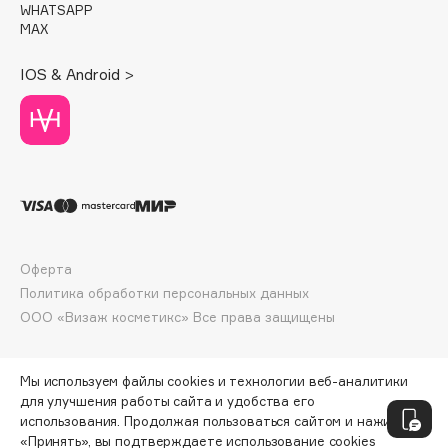
WHATSAPP
Deonica
MAX
Dessange
Dior
IOS & Android >
Divage
Dolce & Gabbana
Dolomit
Dorco
DP Daily Perfection
Dr. Vranjes Firenze
Dr.Althea
Оферта
Политика обработки персональных данных
Dr.Ceuracle
ООО «Визаж косметикс» Все права защищены
Dr.Jart+
DSD de Luxe
Dyson
Мы используем файлы cookies и технологии веб-аналитики
для улучшения работы сайта и удобства его
использования. Продолжая пользоваться сайтом и нажимая
«Принять», вы подтверждаете использование cookies