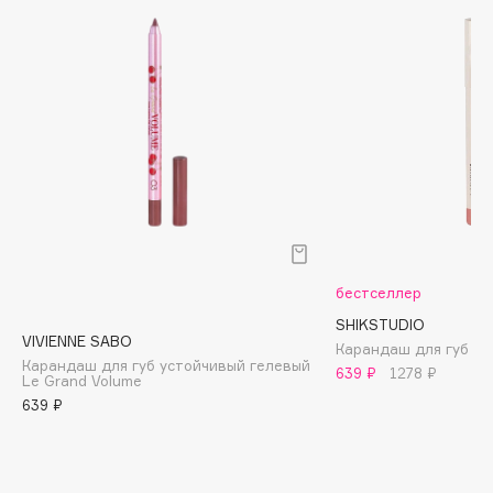
Biomed
Biorepair
Blanx
Blistex
BLOME
Boadicea The Victorious
Bobbi Brown
BOOMSHOP
BORK
Brunello Cucinelli
бестселлер
Bvlgari
SHIKSTUDIO
VIVIENNE SABO
by TERRY
Карандаш для губ
Карандаш для губ устойчивый гелевый
639 ₽
1278 ₽
BY WISHTREND
Le Grand Volume
639 ₽
Byredo
C