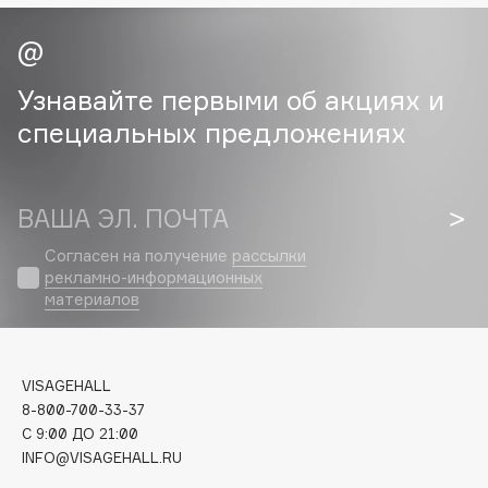
Cadence
Capelli Dorati
Узнавайте первыми об акциях и
Carbon Theory
специальных предложениях
Carmex
Carolina Herrera
Catrice
ВАША ЭЛ. ПОЧТА
Celimax
Согласен на получение
рассылки
Cettua
рекламно-информационных
Chupa Chups
материалов
Clarette
Clarins
Clarins Precious
НОВИНКА
VISAGEHALL
8-800-700-33-37
Clinique
C 9:00 ДО 21:00
Clive Christian
INFO@VISAGEHALL.RU
Club De Nuit