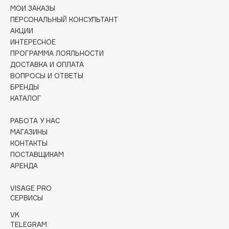
Collagenina
МОИ ЗАКАЗЫ
ПЕРСОНАЛЬНЫЙ КОНСУЛЬТАНТ
Consly
АКЦИИ
Corimo
ИНТЕРЕСНОЕ
CosRX
ПРОГРАММА ЛОЯЛЬНОСТИ
Cottolina
ДОСТАВКА И ОПЛАТА
ВОПРОСЫ И ОТВЕТЫ
Crescina
БРЕНДЫ
Cunzite
КАТАЛОГ
Curaprox
РАБОТА У НАС
МАГАЗИНЫ
D
КОНТАКТЫ
ПОСТАВЩИКАМ
АРЕНДА
d'Alba
DABO
VISAGE PRO
DARLING*
СЕРВИСЫ
Darphin
VK
Davines
TELEGRAM