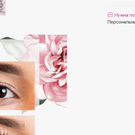
Aveda
Avene
Нужна по
Персональны
Boadicea The Victorious
Bobbi Brown
BOOMSHOP
BORK
Brunello Cucinelli
Bvlgari
by TERRY
BY WISHTREND
Byredo