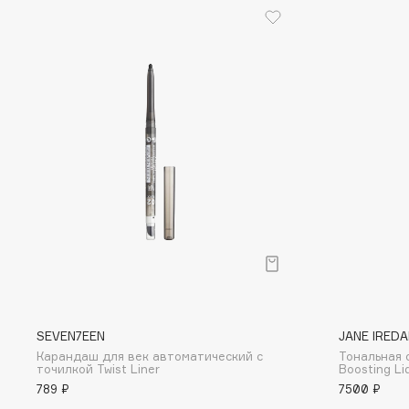
Eigshow
EpilProfi
Elemis
Erborian
Elian Russia
Essence
Elie Saab
Essential Parfums Paris
F
FANE
Flipper
Farmstay
FLOEMA
Felce Azzurra
Floraïku
Fillerina
Forlle'd
ЭКСКЛЮЗИВ
SEVEN7EEN
JANE IREDA
Fiona Franchimon
Карандаш для век автоматический с
Тональная о
точилкой Twist Liner
Boosting Li
789 ₽
7500 ₽