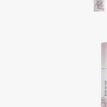
Подарки
0 - 9
Для дома
100BON
22|11
Техника
A
Acqua di Parma
Amina Daudova Brushes
Acque di Italia
Amouage
Adele for you
Amuleto Di Casa
Advante
Angiopharm
ЭКСКЛЮЗИВ
ЭКСКЛЮЗИВ
Aesop
Annbeauty
Age Stop
Anua
ЭКСКЛЮЗИВ
Apadent
AHFA Cosmetics
Apagard
Ajmal