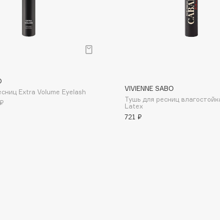
Dr.Althea
Dr.Ceuracle
Dr.Jart+
DSD de Luxe
р
Dyson
O
VIVIENNE SABO
сниц Extra Volume Eyelash
Тушь для ресниц влагостойк
 ₽
Latex
721 ₽
Estrâde
Estée Lauder
Etat Pur
Etude House