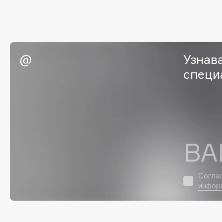
G
Garnier
Giardino Magico
Gecko
Gillette
Узнав
Geltek
Givenchy
специ
Genosys
Global Keratin
ЭКСКЛЮЗИВ
Global White
Geomar
H
ВА
Hadat Cosmetics
HELIBEAUTY
Согла
Hamis
Hempz
инфор
Hapica
HFC