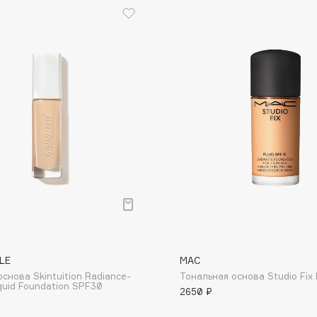
Etude organix
Eva Mosaic
Ex Nihilo
EXOARI L
Fragrance Du Bois
Frederic Malle
Frudia
Funny Organix
LE
MAC
снова Skintuition Radiance-
Тональная основа Studio Fix F
quid Foundation SPF30
2650 ₽