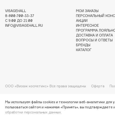
VISAGEHALL
МОИ ЗАКАЗЫ
I
8-800-700-33-37
ПЕРСОНАЛЬНЫЙ КОНС
C 9:00 ДО 21:00
АКЦИИ
I Love My Hair
INGLOT
INFO@VISAGEHALL.RU
ИНТЕРЕСНОЕ
ПРОГРАММА ЛОЯЛЬН
Iceberg
Initio
ДОСТАВКА И ОПЛАТА
Icon Skin
Insight Professional
ВОПРОСЫ И ОТВЕТЫ
БРЕНДЫ
Influence Beauty
Institut Esthederm
КАТАЛОГ
J
ООО «Визаж косметикс» Все права защищены
Оферта
По
James Read
Janeke
Jan Marini
Jimmy Choo
ЭКСКЛЮЗИВ
JMsolution
Мы используем файлы cookies и технологии веб-аналитики для 
Jane Iredale
пользоваться сайтом и нажимая «Принять», вы подтверждаете 
обработки персональных данных.