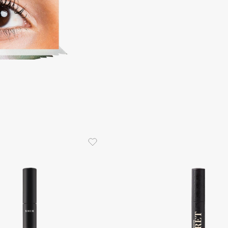
Consly
Corimo
CosRX
Cottolina
Crescina
Cunzite
Curaprox