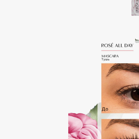
Aravia Professional
Alix Avien
Arcadia
Allies of Skin
Archetype
AMAN
B
Babor
beautyblender
Baffy
Bebble
Balmain Hair Couture
Beverly Hills Polo Club
ЭКСКЛЮЗИВ
Biodance
Banderas
Bioderma
Basicare
Biomed
Batiste
Biorepair
Beauty Bomb
Blanx
Beauty Pati
Blistex
Beautyblades
НОВИНКА