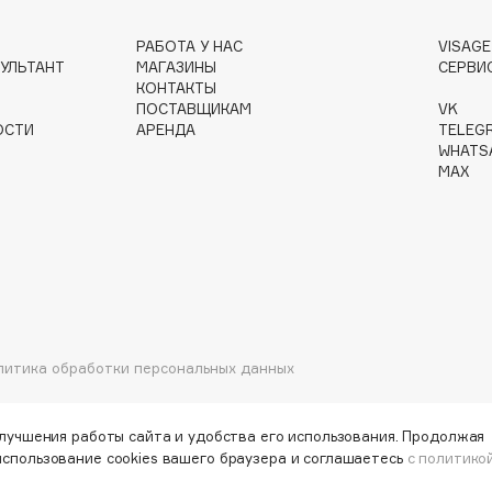
РАБОТА У НАС
VISAG
УЛЬТАНТ
МАГАЗИНЫ
СЕРВИ
КОНТАКТЫ
Institute Estelare
ПОСТАВЩИКАМ
VK
ОСТИ
АРЕНДА
TELEG
Instytutum
WHATS
invisibobble
MAX
IS Clinical
литика обработки персональных данных
Jo Malone London
Juliette Has A Gun
Juvena
улучшения работы сайта и удобства его использования. Продолжая
использование cookies вашего браузера и соглашаетесь
с политико