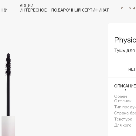
АКЦИИ
НКИ
ИНТЕРЕСНОЕ
ПОДАРОЧНЫЙ СЕРТИФИКАТ
Physi
P
Q
R
S
T
U
V
W
Y
Z
А - Я
Тушь для 
НЕ
ОПИСАНИЕ
Angiopharm
KIKO Milano
Объем
Оттенок
Estée Lauder
Тип проду
Clarins
Страна бр
Текстура
Для кого