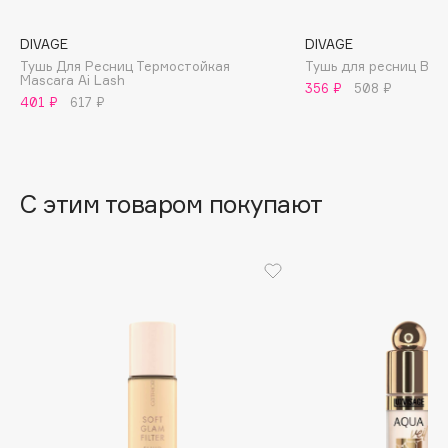
B
DIVAGE
DIVAGE
Babor
Тушь Для Ресниц Термостойкая
Тушь для ресниц Bold
Mascara Ai Lash
Baffy
356 ₽
508 ₽
401 ₽
617 ₽
Balmain Hair Couture
ЭКСКЛЮЗИВ
Banderas
Basicare
С этим товаром покупают
Batiste
Beauty Bomb
Beauty Pati
Beautyblades
НОВИНКА
beautyblender
Bebble
Beverly Hills Polo Club
Biodance
Bioderma