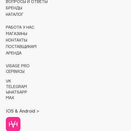
ВОПРОСЫ И ОТВЕТЫ
Collagenina
БРЕНДЫ
Consly
КАТАЛОГ
Corimo
РАБОТА У НАС
CosRX
МАГАЗИНЫ
Cottolina
КОНТАКТЫ
Crescina
ПОСТАВЩИКАМ
Cunzite
АРЕНДА
Curaprox
VISAGE PRO
СЕРВИСЫ
D
VK
TELEGRAM
WHATSAPP
d'Alba
MAX
DABO
DARLING*
IOS & Android >
Darphin
Davines