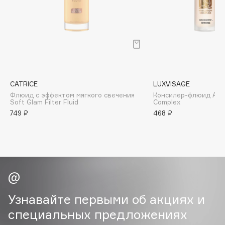
Biomed
Biorepair
Blanx
Blistex
BLOME
Boadicea The Victorious
CATRICE
LUXVISAGE
Bobbi Brown
Флюид с эффектом мягкого свечения
Консилер-флюид Aqua
BOOMSHOP
Soft Glam Filter Fluid
Complex
749 ₽
468 ₽
BORK
Brunello Cucinelli
Bvlgari
by TERRY
BY WISHTREND
Byredo
Узнавайте первыми об акциях и
специальных предложениях
C