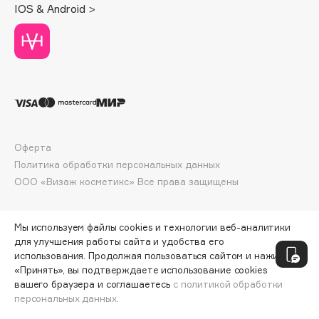
Collagenina
IOS & Android >
Consly
Corimo
CosRX
Cottolina
Crescina
Cunzite
Curaprox
Оферта
Политика обработки персональных данных
ООО «Визаж косметикс» Все права защищены
D
Мы используем файлы cookies и технологии веб-аналитики
d'Alba
для улучшения работы сайта и удобства его
DABO
использования. Продолжая пользоваться сайтом и нажимая
DARLING*
«Принять», вы подтверждаете использование cookies
вашего браузера и соглашаетесь
с политикой обработки
Darphin
персональных данных.
ДОБАВИТЬ В КОРЗИНУ
2280 ₽
3040 ₽
Davines