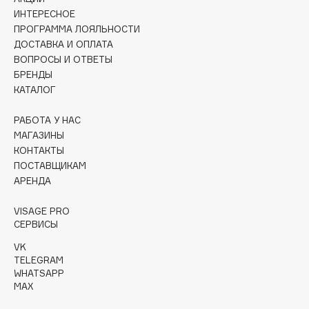
ИНТЕРЕСНОЕ
Cadence
ПРОГРАММА ЛОЯЛЬНОСТИ
ДОСТАВКА И ОПЛАТА
Capelli Dorati
ВОПРОСЫ И ОТВЕТЫ
Carbon Theory
БРЕНДЫ
Carmex
КАТАЛОГ
Carolina Herrera
РАБОТА У НАС
Catrice
МАГАЗИНЫ
Celimax
КОНТАКТЫ
Cettua
ПОСТАВЩИКАМ
Chupa Chups
АРЕНДА
Clarette
VISAGE PRO
Clarins
СЕРВИСЫ
Clarins Precious
VK
Clinique
TELEGRAM
WHATSAPP
Clive Christian
MAX
Club De Nuit