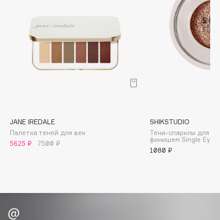
B
Babor
Baffy
Balmain Hair Couture
ЭКСКЛЮЗИВ
Banderas
Basicare
Batiste
Beauty Bomb
JANE IREDALE
SHIKSTUDIO
Beauty Pati
Палетка теней для век
Тени-спарклы для ве
Beautyblades
финишем Single Eyes
НОВИНКА
5625 ₽
7500 ₽
1080 ₽
beautyblender
Bebble
Beverly Hills Polo Club
Biodance
Bioderma