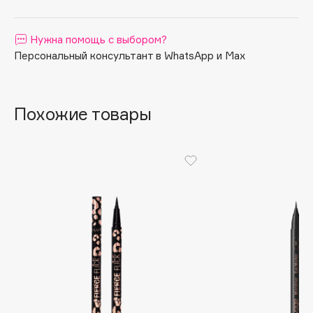
Apagard
Aravia Professional
Нужна помощь с выбором?
Персональный консультант в WhatsApp и Max
Arcadia
Archetype
Architect Demidoff
Похожие товары
ARIVE MAKEUP
Art&Fact
Art-Visage
Artdeco
Astra
Atelier Rebul
Augustinus Bader
Aveda
Avene