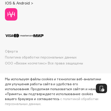
IOS & Android >
Deonica
Dessange
Dior
Divage
Dolce & Gabbana
Dolomit
Dorco
Оферта
DP Daily Perfection
Политика обработки персональных данных
Dr. Vranjes Firenze
ООО «Визаж косметикс» Все права защищены
Dr.Althea
Dr.Ceuracle
Мы используем файлы cookies и технологии веб-аналитики
Dr.Jart+
для улучшения работы сайта и удобства его
DSD de Luxe
использования. Продолжая пользоваться сайтом и нажимая
«Принять», вы подтверждаете использование cookies
Dyson
вашего браузера и соглашаетесь
с политикой обработки
персональных данных.
ДОБАВИТЬ В КОРЗИНУ
405 ₽
1013 ₽