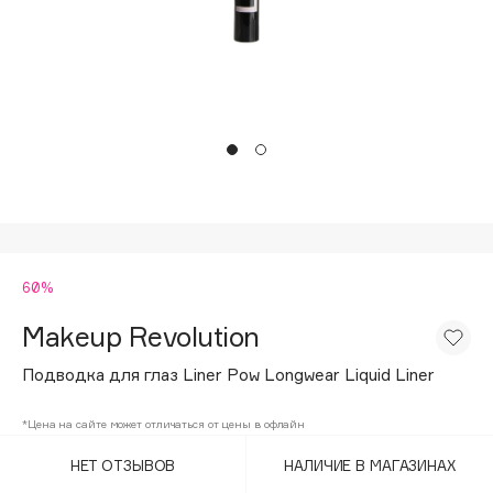
Подарки
Tom Ford
HFC
Для дома
Angiopharm
Техника
KIKO Milano
Estée Lauder
Clarins
0 - 9
60%
100BON
22|11
Makeup Revolution
Подводка для глаз Liner Pow Longwear Liquid Liner
A
*Цена на сайте может отличаться от цены в офлайн
Acqua di Parma
НЕТ ОТЗЫВОВ
НАЛИЧИЕ В МАГАЗИНАХ
Acque di Italia