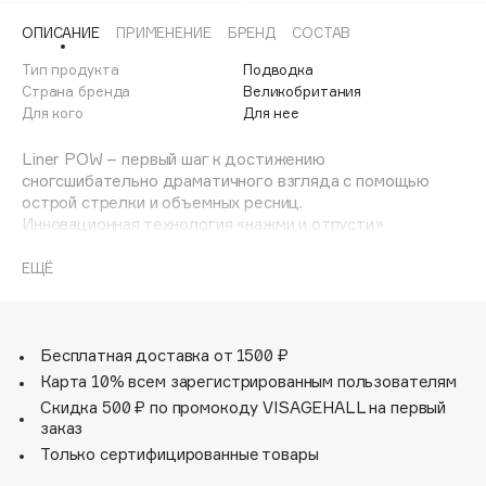
Adele for you
ОПИСАНИЕ
ПРИМЕНЕНИЕ
БРЕНД
СОСТАВ
Финал лета
Advante
ЭКСКЛЮЗИВ
Тип продукта
Подводка
1 АВГ - 31 АВГ
Aesop
Страна бренда
Великобритания
Age Stop
Для кого
Для нее
ЭКСКЛЮЗИВ
AHFA Cosmetics
Liner POW – первый шаг к достижению
Ajmal
сногсшибательно драматичного взгляда с помощью
острой стрелки и объемных ресниц.
Alix Avien
Инновационная технология «нажми и отпусти»
Allies of Skin
предотвращает высыхание и выцветание угольно-
AMAN
черной формулы подводки в процессе использования.
ЕЩЁ
Аппликатор подводки очень тонкий, но упругий,
Amina Daudova Brushes
благодаря чему он легко скользит по коже,
Amouage
обеспечивая четкие, безупречные штрихи.
Драматичная черная формула является водостойкой и
Бесплатная доставка от 1500 ₽
Amuleto Di Casa
не смазывается до 24 часов.
Карта 10% всем зарегистрированным пользователям
Angiopharm
ЭКСКЛЮЗИВ
Скидка 500 ₽ по промокоду VISAGEHALL на первый
Annbeauty
заказ
Anua
Только сертифицированные товары
Apadent