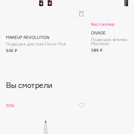
B
Babor
бестселлер
Baffy
DIVAGE
Balmain Hair Couture
ЭКСКЛЮЗИВ
MAKEUP REVOLUTION
Подводка-фломастер
Banderas
Microliner
Подводка для глаз Fierce Flick
508 ₽
646 ₽
Basicare
Batiste
Beauty Bomb
Beauty Pati
Вы смотрели
Beautyblades
НОВИНКА
beautyblender
Bebble
55%
Beverly Hills Polo Club
Biodance
Bioderma