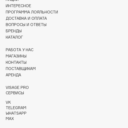
Collagenina
ИНТЕРЕСНОЕ
Consly
ПРОГРАММА ЛОЯЛЬНОСТИ
ДОСТАВКА И ОПЛАТА
Corimo
ВОПРОСЫ И ОТВЕТЫ
CosRX
БРЕНДЫ
Cottolina
КАТАЛОГ
Crescina
РАБОТА У НАС
Cunzite
МАГАЗИНЫ
Curaprox
КОНТАКТЫ
ПОСТАВЩИКАМ
АРЕНДА
D
VISAGE PRO
d'Alba
СЕРВИСЫ
DABO
VK
TELEGRAM
DARLING*
WHATSAPP
Darphin
MAX
Davines