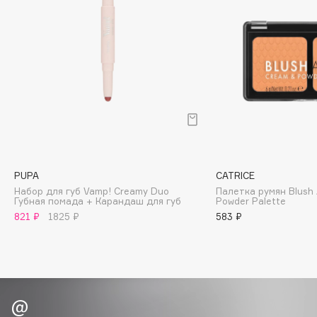
Biomed
Biorepair
Blanx
Blistex
BLOME
Boadicea The Victorious
Bobbi Brown
BOOMSHOP
BORK
PUPA
CATRICE
Brunello Cucinelli
Набор для губ Vamp! Creamy Duo
Палетка румян Blush 
Губная помада + Карандаш для губ
Powder Palette
Bvlgari
821 ₽
1825 ₽
583 ₽
by TERRY
BY WISHTREND
Byredo
C