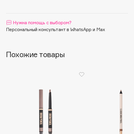
Apagard
Aravia Professional
Нужна помощь с выбором?
Arcadia
Персональный консультант в WhatsApp и Max
Archetype
Architect Demidoff
ARIVE MAKEUP
Похожие товары
Art&Fact
Art-Visage
Artdeco
Astra
Atelier Rebul
Augustinus Bader
Aveda
Avene