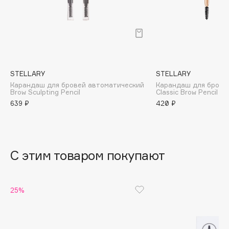
B
Babor
Baffy
Balmain Hair Couture
ЭКСКЛЮЗИВ
Banderas
STELLARY
STELLARY
Карандаш для бровей автоматический
Карандаш для брове
Basicare
Brow Sculpting Pencil
Classic Brow Pencil
Batiste
639 ₽
420 ₽
Beauty Bomb
Beauty Pati
Beautyblades
НОВИНКА
С этим товаром покупают
beautyblender
Bebble
Beverly Hills Polo Club
25%
Biodance
Bioderma