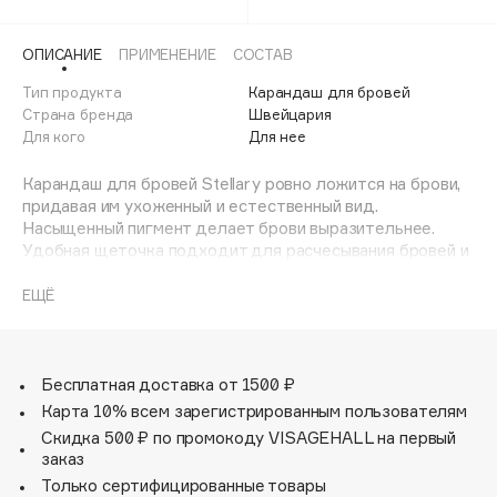
500
Adele for you
Финал лета
Advante
ЭКСКЛЮЗИВ
ОПИСАНИЕ
ПРИМЕНЕНИЕ
СОСТАВ
1 АВГ - 31 АВГ
Aesop
Тип продукта
Карандаш для бровей
Age Stop
Страна бренда
Швейцария
ЭКСКЛЮЗИВ
Для кого
Для нее
AHFA Cosmetics
Ajmal
Карандаш для бровей Stellary ровно ложится на брови,
придавая им ухоженный и естественный вид.
Alix Avien
Насыщенный пигмент делает брови выразительнее.
Allies of Skin
Удобная щеточка подходит для расчесывания бровей и
AMAN
для растушевки цвета. Грифель обладает оптимальным
уровнем мягкости и плотности, что обеспечивает
ЕЩЁ
Amina Daudova Brushes
абсолютный комфорт во время создания макияжа.
Amouage
Пчелиный и карнаубский воски в составе формулы
обеспечивают стойкость и эластичность, касторовое
Amuleto Di Casa
масло питает и ухаживает. В ассортименте карандаши
Бесплатная доставка от 1500 ₽
Angiopharm
ЭКСКЛЮЗИВ
для бровей четырех натуральных оттенков.
Карта 10% всем зарегистрированным пользователям
Annbeauty
Скидка 500 ₽ по промокоду VISAGEHALL на первый
заказ
Anua
Только сертифицированные товары
Apadent