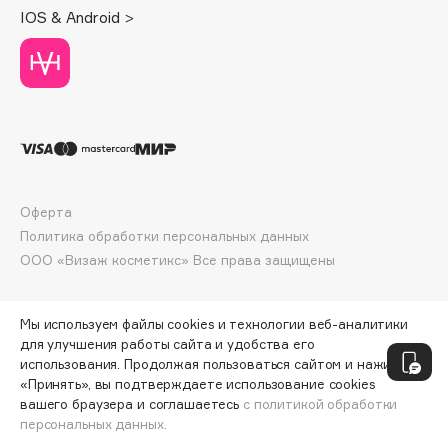
Deonica
IOS & Android >
Dessange
Dior
Divage
Dolce & Gabbana
Dolomit
Dorco
DP Daily Perfection
Оферта
Политика обработки персональных данных
Dr. Vranjes Firenze
ООО «Визаж косметикс» Все права защищены
Dr.Althea
Dr.Ceuracle
Dr.Jart+
Мы используем файлы cookies и технологии веб-аналитики
для улучшения работы сайта и удобства его
DSD de Luxe
использования. Продолжая пользоваться сайтом и нажимая
Dyson
«Принять», вы подтверждаете использование cookies
вашего браузера и соглашаетесь
с политикой обработки
персональных данных.
ДОБАВИТЬ В КОРЗИНУ
379 ₽