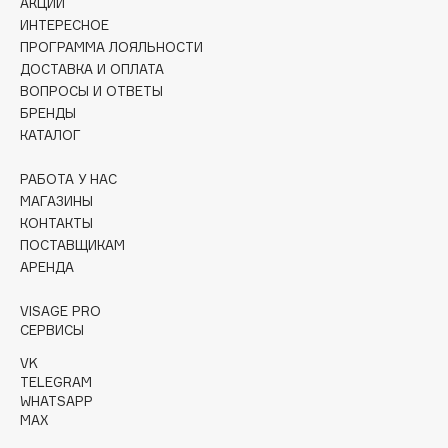
АКЦИИ
Collagenina
ИНТЕРЕСНОЕ
Consly
ПРОГРАММА ЛОЯЛЬНОСТИ
Corimo
ДОСТАВКА И ОПЛАТА
ВОПРОСЫ И ОТВЕТЫ
CosRX
БРЕНДЫ
Cottolina
КАТАЛОГ
Crescina
Cunzite
РАБОТА У НАС
МАГАЗИНЫ
Curaprox
КОНТАКТЫ
ПОСТАВЩИКАМ
АРЕНДА
D
VISAGE PRO
d'Alba
СЕРВИСЫ
DABO
VK
DARLING*
TELEGRAM
WHATSAPP
Darphin
MAX
Davines