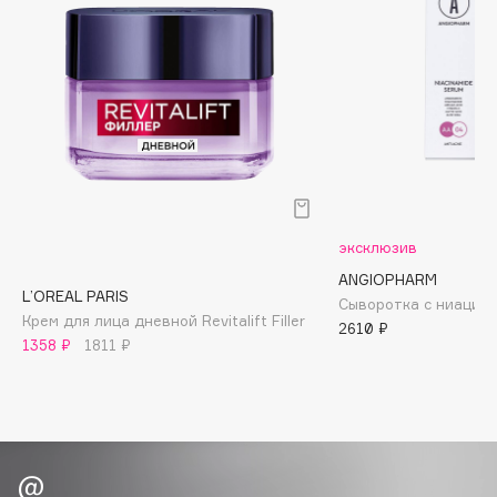
Biomed
Biorepair
Blanx
Blistex
BLOME
Boadicea The Victorious
Bobbi Brown
BOOMSHOP
эксклюзив
BORK
ANGIOPHARM
Brunello Cucinelli
L’OREAL PARIS
Сыворотка с ниацин
Bvlgari
Крем для лица дневной Revitalift Filler
2610 ₽
1358 ₽
1811 ₽
by TERRY
BY WISHTREND
Byredo
C