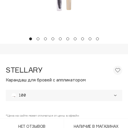
Подарки
Tom Ford
HFC
Для дома
Angiopharm
Техника
KIKO Milano
Estée Lauder
Clarins
0 - 9
STELLARY
100BON
Карандаш для бровей с аппликатором
22|11
100
A
200
Acqua di Parma
*Цена на сайте может отличаться от цены в офлайн
300
Acque di Italia
НЕТ ОТЗЫВОВ
НАЛИЧИЕ В МАГАЗИНАХ