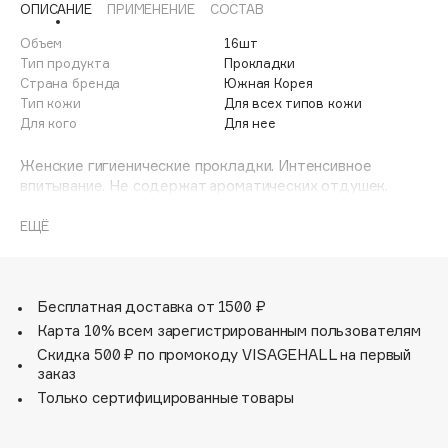
ОПИСАНИЕ
ПРИМЕНЕНИЕ
СОСТАВ
Adele for you
Финал лета
Advante
Объем
16шт
ЭКСКЛЮЗИВ
Тип продукта
Прокладки
1 АВГ - 31 АВГ
Aesop
Страна бренда
Южная Корея
Age Stop
Тип кожи
Для всех типов кожи
ЭКСКЛЮЗИВ
Для кого
Для нее
AHFA Cosmetics
Ajmal
Женские гигиенические прокладки. Интенсивное
впитывание. Не содержат ароматических отдушек.
Alix Avien
Мягкое хлопковое покрытие обеспечивает чувство
Allies of Skin
комфорта. Эластичные крылышки надежно фиксируются
ЕЩЁ
AMAN
и не вызывают раздражения. Барьерные линии,
расположенные в передней и задней части прокладки,
Amina Daudova Brushes
обеспечивают дополнительную защиту от протеканий.
Amouage
Рельефное тиснение верхнего слоя мгновенно
Бесплатная доставка от 1500 ₽
впитывает жидкость и позволяет коже дышать. Удобно
Amuleto Di Casa
Карта 10% всем зарегистрированным пользователям
хранить в сумочке. Каждая прокладка в
Скидка 500 ₽ по промокоду VISAGEHALL на первый
Angiopharm
ЭКСКЛЮЗИВ
индивидуальной упаковке.
заказ
Annbeauty
Только сертифицированные товары
Anua
Apadent