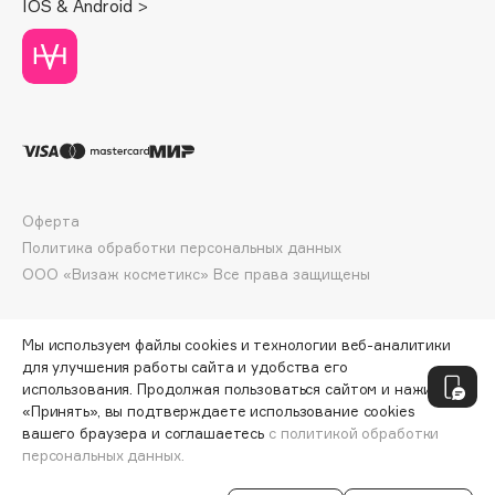
IOS & Android >
Deonica
Dessange
Dior
Divage
Dolce & Gabbana
Dolomit
Dorco
Оферта
DP Daily Perfection
Политика обработки персональных данных
Dr. Vranjes Firenze
ООО «Визаж косметикс» Все права защищены
Dr.Althea
Dr.Ceuracle
Мы используем файлы cookies и технологии веб-аналитики
Dr.Jart+
для улучшения работы сайта и удобства его
DSD de Luxe
использования. Продолжая пользоваться сайтом и нажимая
«Принять», вы подтверждаете использование cookies
Dyson
вашего браузера и соглашаетесь
с политикой обработки
персональных данных.
СООБЩИТЬ О ПОСТУПЛЕНИИ
480 ₽