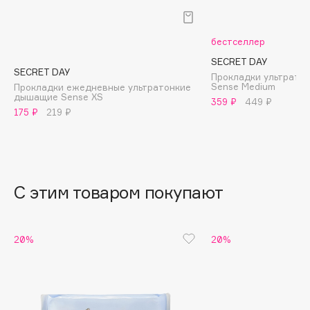
B
Babor
бестселлер
Baffy
SECRET DAY
SECRET DAY
Balmain Hair Couture
Прокладки ультрато
ЭКСКЛЮЗИВ
Sense Medium
Прокладки ежедневные ультратонкие
дышащие Sense XS
Banderas
359 ₽
449 ₽
175 ₽
219 ₽
Basicare
Batiste
Beauty Bomb
Beauty Pati
С этим товаром покупают
Beautyblades
НОВИНКА
beautyblender
Bebble
20%
20%
Beverly Hills Polo Club
Biodance
Bioderma