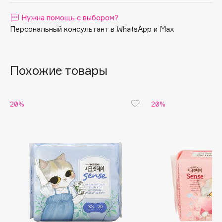
Apagard
Нужна помощь с выбором?
Aravia Professional
Персональный консультант в WhatsApp и Max
Arcadia
Archetype
Похожие товары
Architect Demidoff
ARIVE MAKEUP
Art&Fact
20%
20%
Art-Visage
Artdeco
Astra
Atelier Rebul
Augustinus Bader
Aveda
Avene