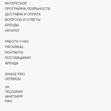
Collagenina
ИНТЕРЕСНОЕ
ПРОГРАММА ЛОЯЛЬНОСТИ
Consly
ДОСТАВКА И ОПЛАТА
Corimo
ВОПРОСЫ И ОТВЕТЫ
CosRX
БРЕНДЫ
Cottolina
КАТАЛОГ
Crescina
РАБОТА У НАС
Cunzite
МАГАЗИНЫ
Curaprox
КОНТАКТЫ
ПОСТАВЩИКАМ
АРЕНДА
D
VISAGE PRO
СЕРВИСЫ
d'Alba
DABO
VK
TELEGRAM
DARLING*
WHATSAPP
Darphin
MAX
Davines