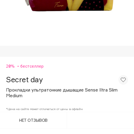
Подарки
Tom Ford
HFC
Для дома
Angiopharm
Техника
KIKO Milano
Estée Lauder
Clarins
0 - 9
20%
бестселлер
Secret day
100BON
22|11
Прокладки ультратонкие дышащие Sense Iltra Slim
Medium
A
*Цена на сайте может отличаться от цены в офлайн
НЕТ ОТЗЫВОВ
Acqua di Parma
Acque di Italia