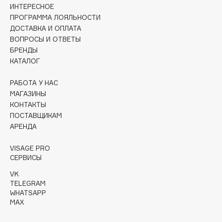
Collagenina
ИНТЕРЕСНОЕ
ПРОГРАММА ЛОЯЛЬНОСТИ
Consly
ДОСТАВКА И ОПЛАТА
Corimo
ВОПРОСЫ И ОТВЕТЫ
CosRX
БРЕНДЫ
КАТАЛОГ
Cottolina
Crescina
РАБОТА У НАС
Cunzite
МАГАЗИНЫ
Curaprox
КОНТАКТЫ
ПОСТАВЩИКАМ
АРЕНДА
D
VISAGE PRO
СЕРВИСЫ
d'Alba
VK
DABO
TELEGRAM
DARLING*
WHATSAPP
MAX
Darphin
Davines