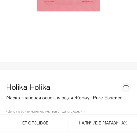
Подарки
Tom Ford
HFC
Для дома
Angiopharm
Техника
KIKO Milano
Estée Lauder
Clarins
0 - 9
100BON
Holika Holika
22|11
Маска тканевая осветляющая Жемчуг Pure Essence
A
*Цена на сайте может отличаться от цены в офлайн
НЕТ ОТЗЫВОВ
НАЛИЧИЕ В МАГАЗИНАХ
Acqua di Parma
Acque di Italia