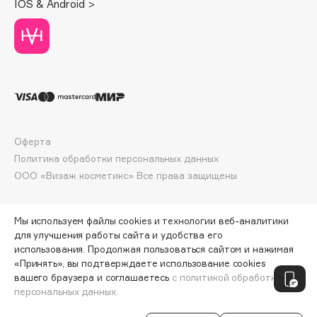
IOS & Android >
Deonica
Dessange
Dior
Divage
Dolce & Gabbana
Dolomit
Dorco
Оферта
DP Daily Perfection
Политика обработки персональных данных
Dr. Vranjes Firenze
ООО «Визаж косметикс» Все права защищены
Dr.Althea
Dr.Ceuracle
Мы используем файлы cookies и технологии веб-аналитики
Dr.Jart+
для улучшения работы сайта и удобства его
использования. Продолжая пользоваться сайтом и нажимая
DSD de Luxe
«Принять», вы подтверждаете использование cookies
ПО ЗОЛОТОЙ КАРТЕ:
134 ₽
Dyson
вашего браузера и соглашаетесь
с политикой обработки
персональных данных.
ДОБАВИТЬ В КОРЗИНУ
149 ₽