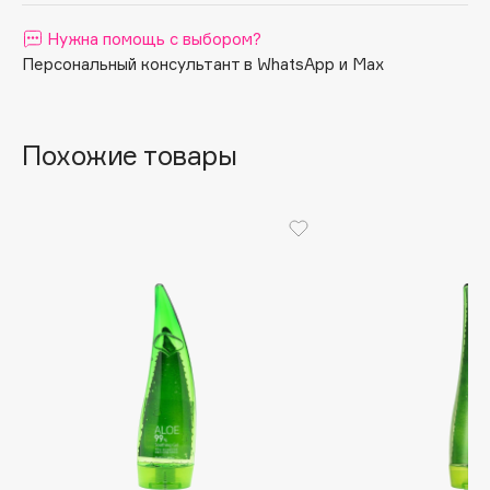
Apagard
Нужна помощь с выбором?
Aravia Professional
Персональный консультант в WhatsApp и Max
Arcadia
Archetype
Похожие товары
Architect Demidoff
ARIVE MAKEUP
Art&Fact
Art-Visage
Artdeco
Astra
Atelier Rebul
Augustinus Bader
Aveda
Avene