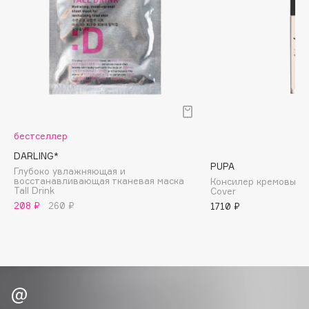
Biomed
Biorepair
Blanx
Blistex
BLOME
Boadicea The Victorious
Bobbi Brown
бестселлер
BOOMSHOP
DARLING*
BORK
PUPA
Глубоко увлажняющая и
Brunello Cucinelli
восстанавливающая тканевая маска
Консилер кремовый 
Tall Drink
Cover
Bvlgari
208 ₽
260 ₽
1710 ₽
by TERRY
BY WISHTREND
Byredo
C