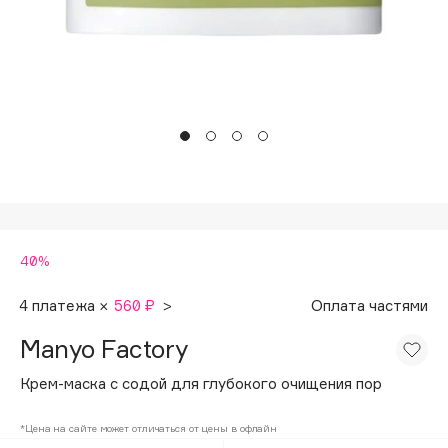
Подарки
Tom Ford
HFC
Для дома
Angiopharm
Техника
KIKO Milano
Estée Lauder
Clarins
0 - 9
40%
100BON
22|11
4 платежа ×
560 ₽
>
Оплата частями
Manyo Factory
A
Крем-маска с содой для глубокого очищения пор
Acqua di Parma
*Цена на сайте может отличаться от цены в офлайн
Acque di Italia