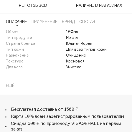
Adele for you
НЕТ ОТЗЫВОВ
НАЛИЧИЕ В МАГАЗИНАХ
Финал лета
Advante
ЭКСКЛЮЗИВ
1 АВГ - 31 АВГ
Aesop
ОПИСАНИЕ
ПРИМЕНЕНИЕ
БРЕНД
СОСТАВ
Age Stop
Объем
ЭКСКЛЮЗИВ
100мл
Тип продукта
Маска
AHFA Cosmetics
Страна бренда
Южная Корея
Ajmal
Тип кожи
Для всех типов кожи
Назначение
Очищение
Alix Avien
Текстура
Кремовая
Allies of Skin
Для кого
Унисекс
AMAN
Действие соды абсорбирует жир и загрязнения,
Amina Daudova Brushes
помогает избавиться от жирного блеска и обеспечивает
ЕЩЁ
Amouage
противовоспалительный эффект, предотвращая
Amuleto Di Casa
появление комедонов. В составе марокканская лавовая
глина и каолин, которые надежно очищают поры и
Angiopharm
ЭКСКЛЮЗИВ
помогают уменьшить их размер, предотвращая
Бесплатная доставка от 1500 ₽
Annbeauty
появление новых загрязнений. Комплекс растительных
Карта 10% всем зарегистрированным пользователям
компонентов помогает сохранить защитный барьер
Anua
Скидка 500 ₽ по промокоду VISAGEHALL на первый
кожи, предотвращая сухость и чувство стянутости. А
заказ
Apadent