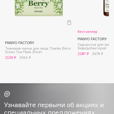
B
Babor
Baffy
Balmain Hair Couture
ЭКСКЛЮЗИВ
бестселлер
Banderas
MANYO FACTORY
MANYO FACTORY
Basicare
Сыворотка для лица 
бифидобактерий
Тканевая маска для лица Thanks Berry
Batiste
Green Tea Mask Sheet
2207 ₽
3678 ₽
Beauty Bomb
2138 ₽
3564 ₽
Beauty Pati
Beautyblades
НОВИНКА
beautyblender
Bebble
Beverly Hills Polo Club
Biodance
Узнавайте первыми об акциях и
Bioderma
специальных предложениях