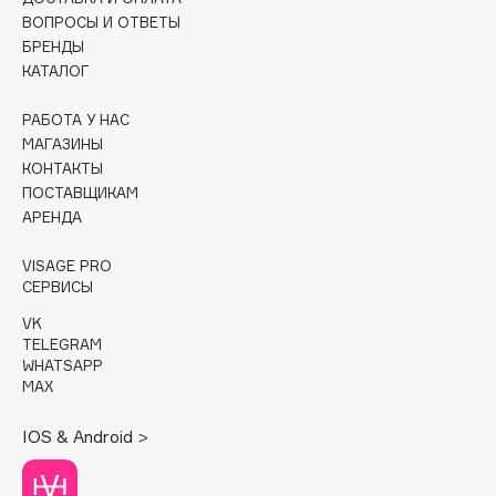
ВОПРОСЫ И ОТВЕТЫ
Cadence
БРЕНДЫ
КАТАЛОГ
Capelli Dorati
Carbon Theory
РАБОТА У НАС
Carmex
МАГАЗИНЫ
Carolina Herrera
КОНТАКТЫ
ПОСТАВЩИКАМ
Catrice
АРЕНДА
Celimax
Cettua
VISAGE PRO
СЕРВИСЫ
Chupa Chups
Clarette
VK
TELEGRAM
Clarins
WHATSAPP
Clarins Precious
MAX
Clinique
IOS & Android >
Clive Christian
Club De Nuit