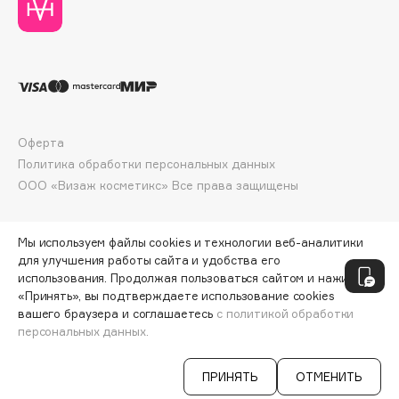
Collagenina
Consly
Corimo
CosRX
Cottolina
Crescina
Оферта
Cunzite
Политика обработки персональных данных
Curaprox
ООО «Визаж косметикс» Все права защищены
Мы используем файлы cookies и технологии веб-аналитики
D
для улучшения работы сайта и удобства его
использования. Продолжая пользоваться сайтом и нажимая
d'Alba
«Принять», вы подтверждаете использование cookies
DABO
вашего браузера и соглашаетесь
с политикой обработки
персональных данных.
ДОБАВИТЬ В КОРЗИНУ
2092 ₽
2789 ₽
DARLING*
Darphin
ПРИНЯТЬ
ОТМЕНИТЬ
Davines