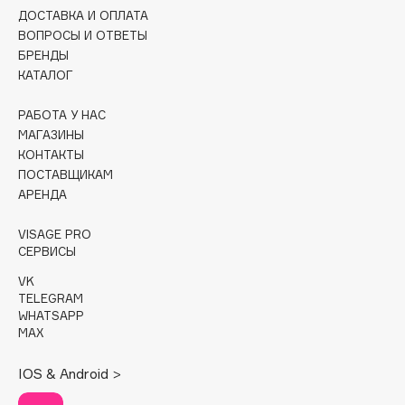
ДОСТАВКА И ОПЛАТА
Cadence
ВОПРОСЫ И ОТВЕТЫ
БРЕНДЫ
Capelli Dorati
КАТАЛОГ
Carbon Theory
Carmex
РАБОТА У НАС
Carolina Herrera
МАГАЗИНЫ
КОНТАКТЫ
Catrice
ПОСТАВЩИКАМ
Celimax
АРЕНДА
Cettua
VISAGE PRO
Chupa Chups
СЕРВИСЫ
Clarette
VK
Clarins
TELEGRAM
Clarins Precious
WHATSAPP
НОВИНКА
MAX
Clinique
Clive Christian
IOS & Android >
Club De Nuit