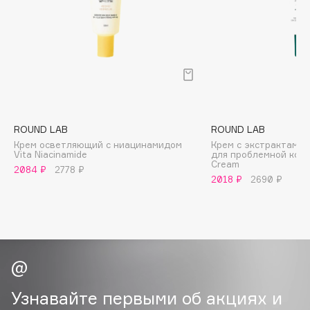
B
Babor
Baffy
Balmain Hair Couture
ЭКСКЛЮЗИВ
Banderas
Basicare
ROUND LAB
ROUND LAB
Batiste
Крем осветляющий с ниацинамидом
Крем с экстрактами 
Vita Niacinamide
для проблемной кожи
Beauty Bomb
Cream
2084 ₽
2778 ₽
Beauty Pati
2018 ₽
2690 ₽
Beautyblades
НОВИНКА
beautyblender
Bebble
Beverly Hills Polo Club
Biodance
Узнавайте первыми об акциях и
Bioderma