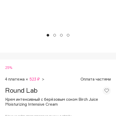
Подарки
Tom Ford
HFC
Для дома
Angiopharm
Техника
KIKO Milano
Estée Lauder
Clarins
0 - 9
25%
100BON
22|11
4 платежа ×
523 ₽
>
Оплата частями
Round Lab
A
Крем интенсивный с берёзовым соком Birch Juice
Moisturizing Intensive Cream
Acqua di Parma
Acque di Italia
*Цена на сайте может отличаться от цены в офлайн