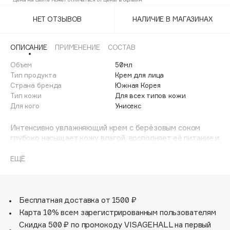
Adele for you
Финал лета
НЕТ ОТЗЫВОВ
НАЛИЧИЕ В МАГАЗИНАХ
Advante
ЭКСКЛЮЗИВ
1 АВГ - 31 АВГ
Aesop
ОПИСАНИЕ
ПРИМЕНЕНИЕ
СОСТАВ
Age Stop
ЭКСКЛЮЗИВ
Объем
50мл
AHFA Cosmetics
Тип продукта
Крем для лица
Ajmal
Страна бренда
Южная Корея
Тип кожи
Для всех типов кожи
Alix Avien
Для кого
Унисекс
Allies of Skin
AMAN
Интенсивно увлажняющий крем с берёзовым соком
глубоко насыщает кожу влагой, восполняет её питание и
Amina Daudova Brushes
создаёт надёжный барьер против обезвоживания. Он
Amouage
помогает удерживать влагу внутри клеток, укрепляет
ЕЩЁ
защитный слой эпидермиса и снижает
Amuleto Di Casa
чувствительность к повседневным внешним
Angiopharm
ЭКСКЛЮЗИВ
воздействиям.
Annbeauty
Всего после одного применения крем увеличивает
Бесплатная доставка от 1500 ₽
уровень увлажнённости кожи на 81.7%, заметно снижает
Карта 10% всем зарегистрированным пользователям
Anua
раздражение, покраснение и зуд, уменьшает
Скидка 500 ₽ по промокоду VISAGEHALL на первый
Apadent