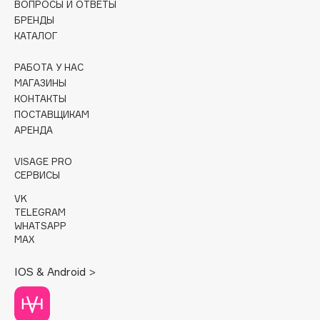
ВОПРОСЫ И ОТВЕТЫ
БРЕНДЫ
Cadence
КАТАЛОГ
Capelli Dorati
Carbon Theory
РАБОТА У НАС
МАГАЗИНЫ
Carmex
КОНТАКТЫ
Carolina Herrera
ПОСТАВЩИКАМ
Catrice
АРЕНДА
Celimax
VISAGE PRO
Cettua
СЕРВИСЫ
Chupa Chups
VK
Clarette
TELEGRAM
WHATSAPP
Clarins
MAX
Clarins Precious
НОВИНКА
Clinique
IOS & Android >
Clive Christian
Club De Nuit