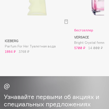
B
Babor
Baffy
Balmain Hair Couture
ЭКСКЛЮЗИВ
бестселлер
Banderas
VERSACE
ICEBERG
Basicare
Bright Crystal femme
Parfum For Her Туалетная вода
5700 ₽
14 000 ₽
Batiste
1884 ₽
3768 ₽
Beauty Bomb
Beauty Pati
Beautyblades
НОВИНКА
beautyblender
Bebble
Beverly Hills Polo Club
Узнавайте первыми об акциях и
Biodance
специальных предложениях
Bioderma