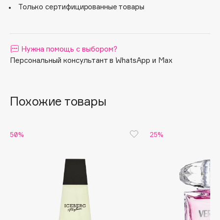
Только сертифицированные товары
Apagard
Aravia Professional
Arcadia
Нужна помощь с выбором?
Archetype
Персональный консультант в WhatsApp и Max
Architect Demidoff
ARIVE MAKEUP
Art&Fact
Похожие товары
Art-Visage
Artdeco
50%
25%
Astra
Atelier Rebul
Augustinus Bader
Aveda
Avene