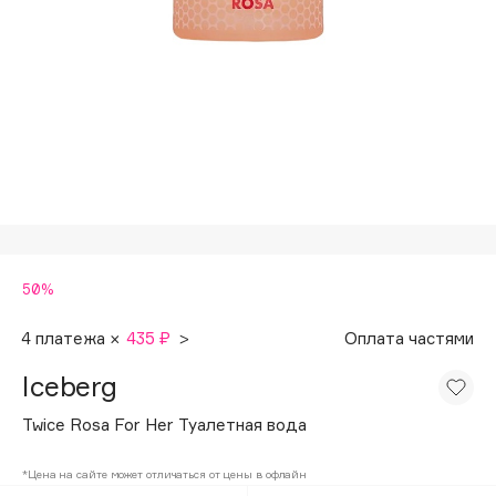
Подарки
Tom Ford
HFC
Для дома
Angiopharm
Техника
KIKO Milano
Estée Lauder
Clarins
0 - 9
50%
100BON
22|11
4 платежа ×
435 ₽
>
Оплата частями
Iceberg
A
Twice Rosa For Her Туалетная вода
Acqua di Parma
*Цена на сайте может отличаться от цены в офлайн
Acque di Italia