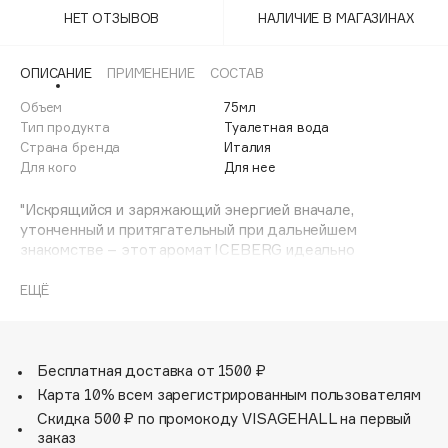
Adele for you
НЕТ ОТЗЫВОВ
НАЛИЧИЕ В МАГАЗИНАХ
Финал лета
Advante
ЭКСКЛЮЗИВ
1 АВГ - 31 АВГ
Aesop
ОПИСАНИЕ
ПРИМЕНЕНИЕ
СОСТАВ
Age Stop
Объем
ЭКСКЛЮЗИВ
75мл
Тип продукта
Туалетная вода
AHFA Cosmetics
Страна бренда
Италия
Ajmal
Для кого
Для нее
Alix Avien
"Искрящийся и заряжающий энергией вначале,
Allies of Skin
утонченный и притягательный при дальнейшем
AMAN
знакомстве – этот аромат ICEBERG идеально
подходит для женщин, стремящихся к активной и
Amina Daudova Brushes
насыщенной, но при этом сбалансированной жизни.
ЕЩЁ
Amouage
Свежие и фруктовые грани композиции гармонируют с
Amuleto Di Casa
яркостью древесных нот, оставляя незабываемое
впечатление. В бодрящем и женственном аромате,
Angiopharm
ЭКСКЛЮЗИВ
отражающем философию спортивного шика ICEBERG,
Бесплатная доставка от 1500 ₽
Annbeauty
переплетаются яркие ноты красной смородины, сочного
Карта 10% всем зарегистрированным пользователям
грейпфрута, нежных лепестков жасмина, семян моркови,
Anua
Скидка 500 ₽ по промокоду VISAGEHALL на первый
амбретты и кедра.
заказ
Apadent