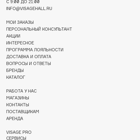
C 9:00 ДО 21:00
Collagenina
INFO@VISAGEHALL.RU
Consly
Corimo
МОИ ЗАКАЗЫ
ПЕРСОНАЛЬНЫЙ КОНСУЛЬТАНТ
CosRX
АКЦИИ
Cottolina
ИНТЕРЕСНОЕ
Crescina
ПРОГРАММА ЛОЯЛЬНОСТИ
Cunzite
ДОСТАВКА И ОПЛАТА
ВОПРОСЫ И ОТВЕТЫ
Curaprox
БРЕНДЫ
КАТАЛОГ
D
РАБОТА У НАС
МАГАЗИНЫ
d'Alba
КОНТАКТЫ
DABO
ПОСТАВЩИКАМ
DARLING*
АРЕНДА
Darphin
VISAGE PRO
Davines
СЕРВИСЫ