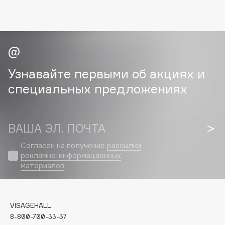
Cadence
Capelli Dorati
Carbon Theory
Carmex
Узнавайте первыми об акциях и
Carolina Herrera
специальных предложениях
Catrice
Celimax
Cettua
ВАША ЭЛ. ПОЧТА
Chupa Chups
Согласен на получение
рассылки
Clarette
рекламно-информационных
Clarins
материалов
Clarins Precious
Clinique
Clive Christian
VISAGEHALL
Club De Nuit
8-800-700-33-37