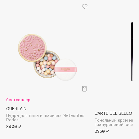
Biomed
Biorepair
Blanx
Blistex
BLOME
Boadicea The Victorious
Bobbi Brown
BOOMSHOP
BORK
Brunello Cucinelli
Bvlgari
by TERRY
бестселлер
BY WISHTREND
GUERLAIN
L'ARTE DEL BELLO
Byredo
Пудра для лица в шариках Meteorites
Perles
Тональный крем мат
гиалуроновой кислот
8400 ₽
2950 ₽
C