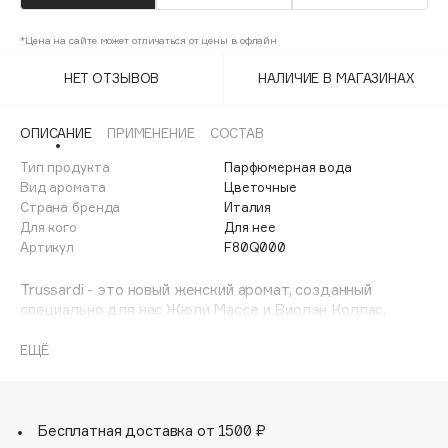
Adele for you
Финал лета
Advante
*Цена на сайте может отличаться от цены в офлайн
ЭКСКЛЮЗИВ
1 АВГ - 31 АВГ
Aesop
НЕТ ОТЗЫВОВ
НАЛИЧИЕ В МАГАЗИНАХ
Age Stop
ЭКСКЛЮЗИВ
AHFA Cosmetics
ОПИСАНИЕ
ПРИМЕНЕНИЕ
СОСТАВ
Ajmal
Тип продукта
Парфюмерная вода
Вид аромата
Цветочные
Alix Avien
Страна бренда
Италия
Allies of Skin
Для кого
Для нее
AMAN
Артикул
F80Q000
Amina Daudova Brushes
Trussardi - это новый женский аромат, созданный
Amouage
специально для нас Жюли Массе и Виолэн Коллас,
Amuleto Di Casa
которые воссоздали полностью итальянскую
ольфакторную пирамиду с помощью ряда основных
ЕЩЁ
Angiopharm
ЭКСКЛЮЗИВ
ингредиентов. Верхние ноты поражают свежестью
Annbeauty
мандарина, смешанного со смелым ароматом нероли,
переходящим в ноты лаванды, жасмина и белого
Anua
георгина. Свободная, современная женственность этой
Бесплатная доставка от 1500 ₽
Apadent