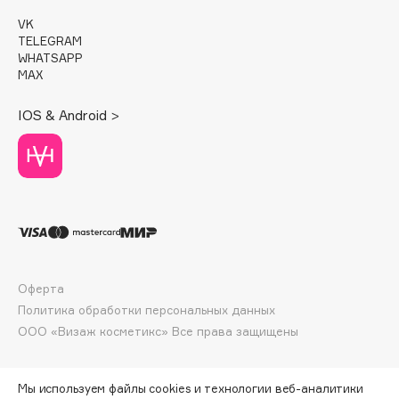
Deonica
VK
Dessange
TELEGRAM
WHATSAPP
Dior
MAX
Divage
Dolce & Gabbana
IOS & Android >
Dolomit
Dorco
DP Daily Perfection
Dr. Vranjes Firenze
Dr.Althea
Dr.Ceuracle
Dr.Jart+
Оферта
Политика обработки персональных данных
DSD de Luxe
ООО «Визаж косметикс» Все права защищены
Dyson
Мы используем файлы cookies и технологии веб-аналитики