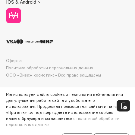
IOS & Android >
Collagenina
Consly
Corimo
CosRX
Cottolina
Crescina
Cunzite
Оферта
Curaprox
Политика обработки персональных данных
ООО «Визаж косметикс» Все права защищены
D
Мы используем файлы cookies и технологии веб-аналитики
d'Alba
для улучшения работы сайта и удобства его
DABO
использования. Продолжая пользоваться сайтом и нажимая
«Принять», вы подтверждаете использование cookies
DARLING*
вашего браузера и соглашаетесь
с политикой обработки
Darphin
персональных данных.
ДОБАВИТЬ В КОРЗИНУ
10 499 ₽
13 999 ₽
Davines