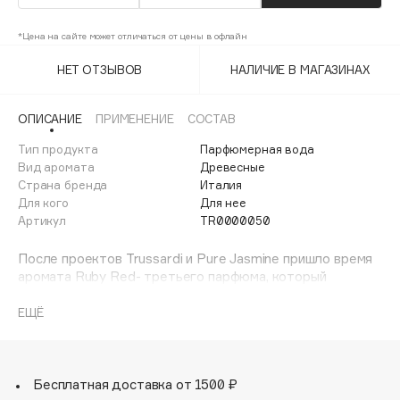
Adele for you
Финал лета
Advante
*Цена на сайте может отличаться от цены в офлайн
ЭКСКЛЮЗИВ
1 АВГ - 31 АВГ
Aesop
НЕТ ОТЗЫВОВ
НАЛИЧИЕ В МАГАЗИНАХ
Age Stop
ЭКСКЛЮЗИВ
AHFA Cosmetics
ОПИСАНИЕ
ПРИМЕНЕНИЕ
СОСТАВ
Ajmal
Тип продукта
Парфюмерная вода
Вид аромата
Древесные
Alix Avien
Страна бренда
Италия
Allies of Skin
Для кого
Для нее
AMAN
Артикул
TR0000050
Amina Daudova Brushes
После проектов Trussardi и Pure Jasmine пришло время
Amouage
аромата Ruby Red- третьего парфюма, который
Amuleto Di Casa
Trussardi посвящает новым ценностям современной
женственности. На этот раз в центре внимания страсть,
ЕЩЁ
Angiopharm
ЭКСКЛЮЗИВ
которую каждая женщина испытывает, сталкиваясь с
Annbeauty
самыми разными аспектами своей жизни.
Верхние ноты раскрываются яркостью бергамота,
Anua
который в свою очередь прекрасно сочетается с
Бесплатная доставка от 1500 ₽
Apadent