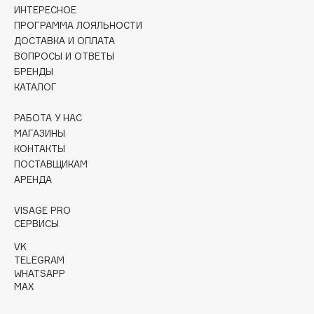
ИНТЕРЕСНОЕ
ПРОГРАММА ЛОЯЛЬНОСТИ
Cadence
ДОСТАВКА И ОПЛАТА
Capelli Dorati
ВОПРОСЫ И ОТВЕТЫ
Carbon Theory
БРЕНДЫ
Carmex
КАТАЛОГ
Carolina Herrera
РАБОТА У НАС
Catrice
МАГАЗИНЫ
Celimax
КОНТАКТЫ
Cettua
ПОСТАВЩИКАМ
АРЕНДА
Chupa Chups
Clarette
VISAGE PRO
Clarins
СЕРВИСЫ
Clarins Precious
VK
TELEGRAM
Clinique
WHATSAPP
Clive Christian
MAX
Club De Nuit