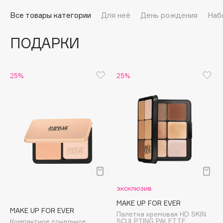
Подарки
Tom Ford
Все товары категории
Для неё
День рождения
Наб
HFC
Для дома
Angiopharm
ПОДАРКИ
Техника
KIKO Milano
Estée Lauder
Clarins
25%
25%
0 - 9
100BON
22|11
A
эксклюзив
Acqua di Parma
MAKE UP FOR EVER
MAKE UP FOR EVER
Палетка кремовая HD SKIN
Acque di Italia
SCULPTING PALETTE
Компактное тональное