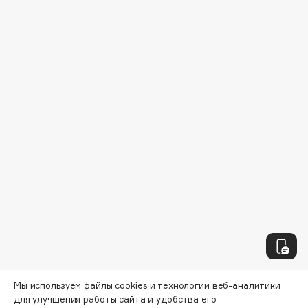
Collagenina
Consly
Corimo
CosRX
Cottolina
Crescina
Cunzite
Curaprox
D
d'Alba
DABO
DARLING*
Darphin
Мы используем файлы cookies и технологии веб-аналитики
Davines
для улучшения работы сайта и удобства его