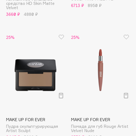
средство HD Skin Matte
Adele for you
6713 ₽
8950 ₽
Velvet
Финал лета
Advante
3660 ₽
4880 ₽
ЭКСКЛЮЗИВ
1 АВГ - 31 АВГ
Aesop
Age Stop
ЭКСКЛЮЗИВ
25%
25%
AHFA Cosmetics
Ajmal
Alix Avien
Allies of Skin
AMAN
Amina Daudova Brushes
Amouage
Amuleto Di Casa
Angiopharm
ЭКСКЛЮЗИВ
Annbeauty
MAKE UP FOR EVER
MAKE UP FOR EVER
Anua
Пудра скульптурирующая
Помада для губ Rouge Artist
Artist Sculpt
Velvet Nude
Apadent