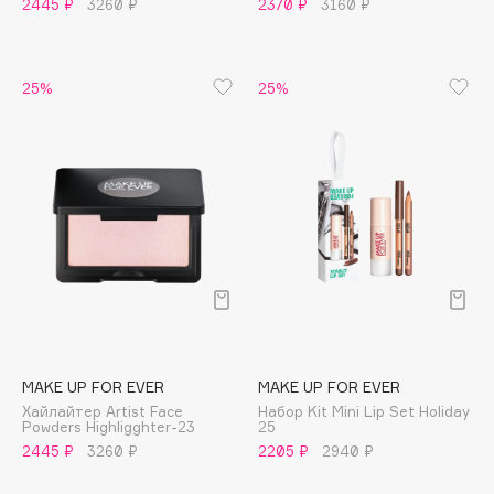
2445 ₽
3260 ₽
2370 ₽
3160 ₽
Apagard
Aravia Professional
Arcadia
25%
25%
Archetype
Architect Demidoff
ARIVE MAKEUP
Art&Fact
Art-Visage
Artdeco
Astra
Atelier Rebul
Augustinus Bader
MAKE UP FOR EVER
MAKE UP FOR EVER
Aveda
Хайлайтер Artist Face
Набор Kit Mini Lip Set Holiday
Avene
Powders Highligghter-23
25
2445 ₽
3260 ₽
2205 ₽
2940 ₽