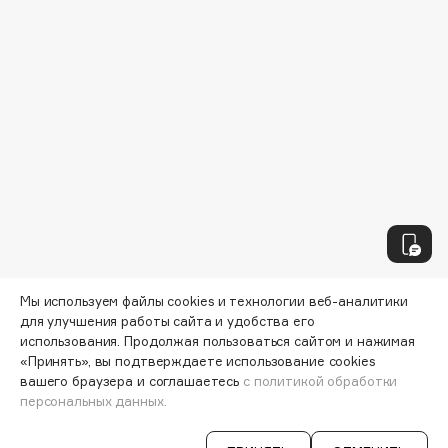
Biomed
Biorepair
Blanx
Blistex
BLOME
Boadicea The Victorious
Bobbi Brown
BOOMSHOP
BORK
Brunello Cucinelli
Bvlgari
Мы используем файлы cookies и технологии веб-аналитики
by TERRY
для улучшения работы сайта и удобства его
BY WISHTREND
использования. Продолжая пользоваться сайтом и нажимая
«Принять», вы подтверждаете использование cookies
Byredo
вашего браузера и соглашаетесь
с политикой обработки
персональных данных.
C