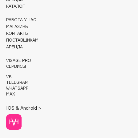
Deonica
КАТАЛОГ
Dessange
РАБОТА У НАС
Dior
МАГАЗИНЫ
Divage
КОНТАКТЫ
Dolce & Gabbana
ПОСТАВЩИКАМ
АРЕНДА
Dolomit
Dorco
VISAGE PRO
DP Daily Perfection
СЕРВИСЫ
Dr. Vranjes Firenze
VK
Dr.Althea
TELEGRAM
WHATSAPP
Dr.Ceuracle
MAX
Dr.Jart+
IOS & Android >
DSD de Luxe
Dyson