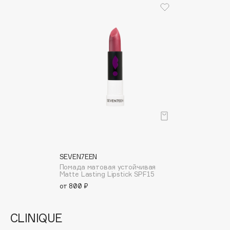
Apagard
Aravia Professional
Arcadia
Archetype
Architect Demidoff
ARIVE MAKEUP
Art&Fact
Art-Visage
Artdeco
Astra
Atelier Rebul
SEVEN7EEN
Помада матовая устойчивая
Augustinus Bader
Matte Lasting Lipstick SPF15
Aveda
от 800 ₽
Avene
CLINIQUE