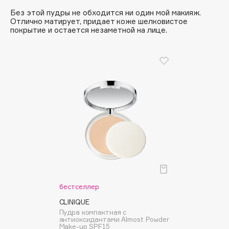
B
Без этой пудры не обходится ни один мой макияж.
Отлично матирует, придает коже шелковистое
Babor
покрытие и остается незаметной на лице.
Baffy
Balmain Hair Couture
ЭКСКЛЮЗИВ
Banderas
Basicare
Batiste
Beauty Bomb
Beauty Pati
Beautyblades
НОВИНКА
beautyblender
Bebble
бестселлер
Beverly Hills Polo Club
CLINIQUE
Biodance
Пудра компактная с
Bioderma
антиоксидантами Almost Powder
Make-up SPF15