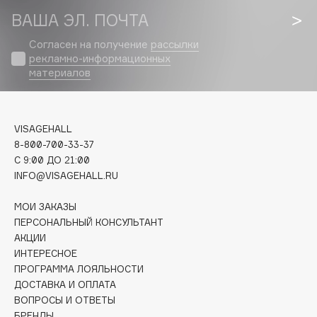
Collagenina
ВАША ЭЛ. ПОЧТА
Consly
Согласен на получение
рассылки
Corimo
рекламно-информационных
CosRX
материалов
Cottolina
Crescina
Cunzite
VISAGEHALL
8-800-700-33-37
Curaprox
C 9:00 ДО 21:00
INFO@VISAGEHALL.RU
D
МОИ ЗАКАЗЫ
ПЕРСОНАЛЬНЫЙ КОНСУЛЬТАНТ
d'Alba
АКЦИИ
DABO
ИНТЕРЕСНОЕ
DARLING*
ПРОГРАММА ЛОЯЛЬНОСТИ
ДОСТАВКА И ОПЛАТА
Darphin
ВОПРОСЫ И ОТВЕТЫ
Davines
БРЕНДЫ