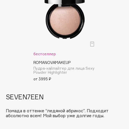
Adele for you
Финал лета
Advante
ЭКСКЛЮЗИВ
1 АВГ - 31 АВГ
Aesop
Age Stop
ЭКСКЛЮЗИВ
AHFA Cosmetics
Ajmal
бестселлер
Alix Avien
Allies of Skin
ROMANOVAMAKEUP
Пудра-хайлайтер для лица Sexy
AMAN
Powder Highlighter
Amina Daudova Brushes
от 3995 ₽
Amouage
Amuleto Di Casa
SEVEN7EEN
Angiopharm
ЭКСКЛЮЗИВ
Помада в оттенке “ледяной абрикос”. Подходит
Annbeauty
абсолютно всем! Мой выбор уже долгие годы.
Anua
Apadent