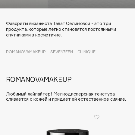
Подарки
Tom Ford
HFC
Для дома
Angiopharm
Фавориты визажиста Тават Селимовой - это три
Техника
KIKO Milano
продукта, которые легко становятся постоянными
спутниками в косметичке.
Estée Lauder
Clarins
ROMANOVAMAKEUP
SEVEN7EEN
CLINIQUE
0 - 9
ROMANOVAMAKEUP
100BON
22|11
Любимый хайлайтер! Мелкодисперсная текстура
сливается с кожей и придает ей естественное сияние.
A
Acqua di Parma
Acque di Italia