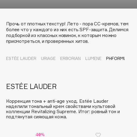
Подарки
Tom Ford
HFC
Для дома
Angiopharm
Прочь от плотных текстур! Лето - пора СС-кремов, тем
Техника
KIKO Milano
более что у каждого из них есть SPF-защита. Делимся
подборкой из классных новинок, к которым можно
Estée Lauder
присмотреться, и проверенных хитов.
Clarins
ESTÉE LAUDER
URIAGE
ERBORIAN
LUMENE
PHFORMULA
0 - 9
100BON
ESTÉE LAUDER
22|11
Коррекция тона + anti-age уход. Estée Lauder
наделили тональный крем свойствами культовой
A
коллекции Revitalizing Supreme. Итог: ровный тон и
подтянутая сияющая кожа.
Acqua di Parma
Acque di Italia
40%