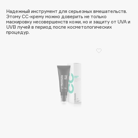
Collagenina
Надежный инструмент для серьезных вмешательств.
Consly
Этому СС-крему можно доверить не только
Corimo
маскировку несовершенств кожи, но и защиту от UVA и
UVB лучей в период после косметологических
CosRX
процедур.
Cottolina
Crescina
Cunzite
Curaprox
D
d'Alba
DABO
DARLING*
Darphin
Davines