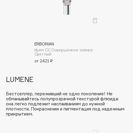
Biomed
Biorepair
Blanx
Blistex
BLOME
Boadicea The Victorious
ERBORIAN
Крем СС Совершенное сияние
Bobbi Brown
Cветлый
BOOMSHOP
от 2421 ₽
BORK
Brunello Cucinelli
LUMENE
Bvlgari
by TERRY
Бестселлер, переживший не одно поколение! Не
обманывайтесь полупрозрачной текстурой флюида:
BY WISHTREND
она легко подлежит наслаиваниям до нужной
плотности. Покраснения и пигментация под надежным
Byredo
прикрытием.
C