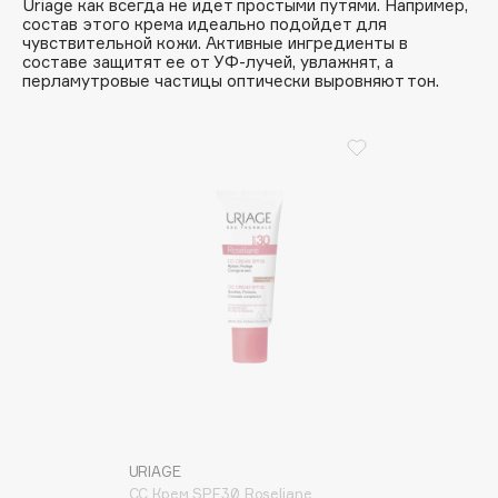
Uriage как всегда не идет простыми путями. Например,
состав этого крема идеально подойдет для
Apagard
чувствительной кожи. Активные ингредиенты в
Aravia Professional
составе защитят ее от УФ-лучей, увлажнят, а
перламутровые частицы оптически выровняют тон.
Arcadia
Archetype
Architect Demidoff
ARIVE MAKEUP
Art&Fact
Art-Visage
Artdeco
Astra
Atelier Rebul
Augustinus Bader
Aveda
Avene
URIAGE
СС Крем SPF30 Roseliane