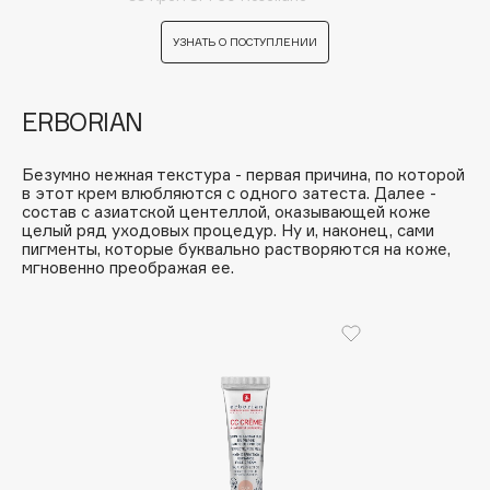
B
УЗНАТЬ О ПОСТУПЛЕНИИ
Babor
Baffy
ERBORIAN
Balmain Hair Couture
ЭКСКЛЮЗИВ
Banderas
Безумно нежная текстура - первая причина, по которой
Basicare
в этот крем влюбляются с одного затеста. Далее -
состав с азиатской центеллой, оказывающей коже
Batiste
целый ряд уходовых процедур. Ну и, наконец, сами
пигменты, которые буквально растворяются на коже,
Beauty Bomb
мгновенно преображая ее.
Beauty Pati
Beautyblades
НОВИНКА
beautyblender
Bebble
Beverly Hills Polo Club
Biodance
Bioderma