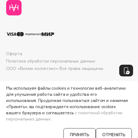
Genosys
ЭКСКЛЮЗИВ
Geomar
Giardino Magico
Gillette
Givenchy
Global Keratin
Оферта
Global White
Политика обработки персональных данных
Gourmandise
ООО «Визаж косметикс» Все права защищены
Grace Day
Guerlain
Мы используем файлы cookies и технологии веб-аналитики
Guess
для улучшения работы сайта и удобства его
использования. Продолжая пользоваться сайтом и нажимая
«Принять», вы подтверждаете использование cookies
H
вашего браузера и соглашаетесь
с политикой обработки
персональных данных.
Hadat Cosmetics
Hamis
ПРИНЯТЬ
ОТМЕНИТЬ