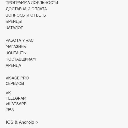
ПРОГРАММА ЛОЯЛЬНОСТИ
Fiona Franchimon
ДОСТАВКА И ОПЛАТА
Flipper
ВОПРОСЫ И ОТВЕТЫ
БРЕНДЫ
FLOEMA
КАТАЛОГ
Floraïku
Forlle'd
РАБОТА У НАС
ЭКСКЛЮЗИВ
МАГАЗИНЫ
Fragrance Du Bois
КОНТАКТЫ
Frederic Malle
ПОСТАВЩИКАМ
Frudia
АРЕНДА
Funny Organix
VISAGE PRO
СЕРВИСЫ
G
VK
TELEGRAM
WHATSAPP
Garnier
MAX
Gecko
Geltek
IOS & Android >