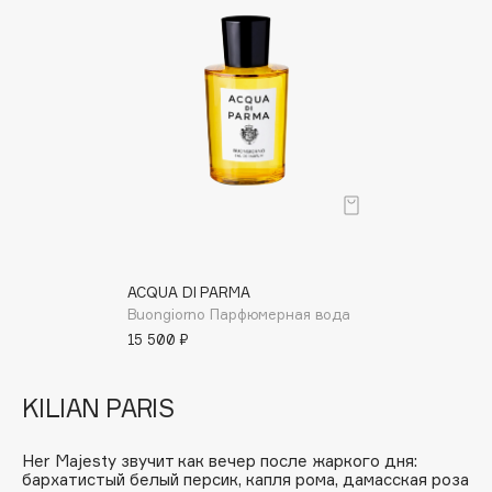
Adele for you
Финал лета
Advante
ЭКСКЛЮЗИВ
1 АВГ - 31 АВГ
Aesop
Age Stop
ЭКСКЛЮЗИВ
AHFA Cosmetics
Ajmal
Alix Avien
Allies of Skin
AMAN
ACQUA DI PARMA
Amina Daudova Brushes
Buongiorno Парфюмерная вода
Amouage
15 500 ₽
Amuleto Di Casa
Angiopharm
ЭКСКЛЮЗИВ
KILIAN PARIS
Annbeauty
Anua
Her Majesty звучит как вечер после жаркого дня:
бархатистый белый персик, капля рома, дамасская роза
Apadent