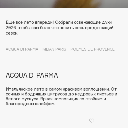
Подарки
Tom Ford
HFC
Для дома
Angiopharm
Еще все лето впереди! Собрали освежающие духи
Техника
KIKO Milano
2026, чтобы вам было что носить весь предстоящий
сезон.
Estée Lauder
Clarins
ACQUA DI PARMA
KILIAN PARIS
POEMES DE PROVENCE
VILH
0 - 9
ACQUA DI PARMA
100BON
22|11
Итальянское лето в самом красивом воплощении. От
сочных и бодрящих цитрусов до кедровых листьев и
белого мускуса. Яркая композиция со стойким и
A
благородным шлейфом.
Acqua di Parma
Acque di Italia