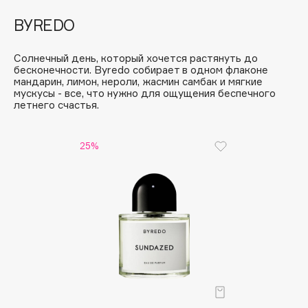
E
BYREDO
Eat My
Ecolatier
Солнечный день, который хочется растянуть до
бесконечности. Byredo собирает в одном флаконе
Ecotools
мандарин, лимон, нероли, жасмин самбак и мягкие
EGG
мускусы - все, что нужно для ощущения беспечного
летнего счастья.
EGIA
Eigshow
25%
Elemis
Elian Russia
Elie Saab
Ella Bartsueva Brushes
EMBRACE Haircare
Emmanuelle Jane
Enough
EpilProfi
Erborian