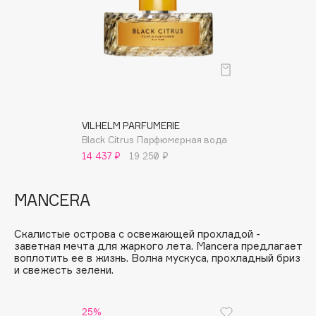
Cadence
Capelli Dorati
Carbon Theory
Carmex
Carolina Herrera
Catrice
VILHELM PARFUMERIE
Black Citrus Парфюмерная вода
Celimax
14 437 ₽
19 250 ₽
Cettua
Chupa Chups
MANCERA
Clarette
Clarins
Скалистые острова с освежающей прохладой -
Clarins Precious
заветная мечта для жаркого лета. Mancera предлагает
воплотить ее в жизнь. Волна мускуса, прохладный бриз
Clinique
и свежесть зелени.
Clive Christian
Club De Nuit
25%