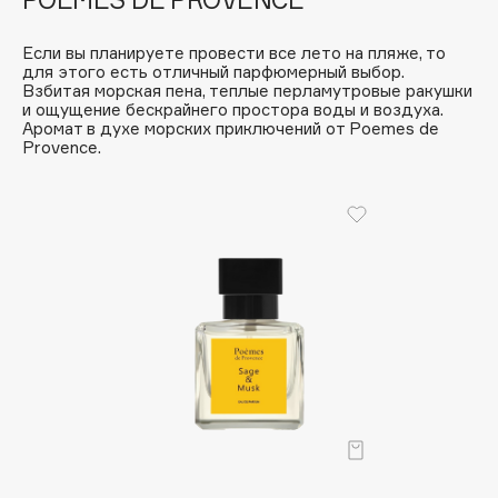
B
Если вы планируете провести все лето на пляже, то
Babor
для этого есть отличный парфюмерный выбор.
Взбитая морская пена, теплые перламутровые ракушки
Baffy
и ощущение бескрайнего простора воды и воздуха.
Balmain Hair Couture
Аромат в духе морских приключений от Poemes de
ЭКСКЛЮЗИВ
Provence.
Banderas
Basicare
Batiste
Beauty Bomb
Beauty Pati
Beautyblades
НОВИНКА
beautyblender
Bebble
Beverly Hills Polo Club
Biodance
Bioderma