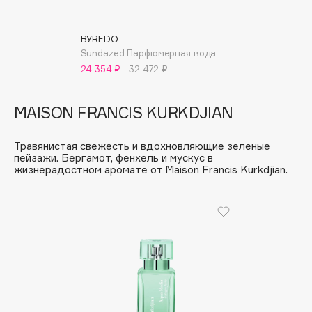
Essence
Essential Parfums Paris
BYREDO
Estrâde
Sundazed Парфюмерная вода
24 354 ₽
32 472 ₽
Estée Lauder
Etat Pur
MAISON FRANCIS KURKDJIAN
Etude House
Etude organix
Травянистая свежесть и вдохновляющие зеленые
Eva Mosaic
пейзажи. Бергамот, фенхель и мускус в
Ex Nihilo
жизнерадостном аромате от Maison Francis Kurkdjian.
EXOARI L
F
FANE
Farmstay
Felce Azzurra