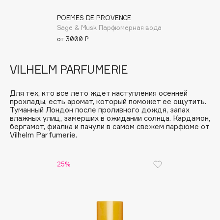
Biomed
Biorepair
POEMES DE PROVENCE
Sage & Musk Парфюмерная вода
Blanx
от 3000 ₽
Blistex
BLOME
VILHELM PARFUMERIE
Boadicea The Victorious
Bobbi Brown
Для тех, кто все лето ждет наступления осенней
BOOMSHOP
прохлады, есть аромат, который поможет ее ощутить.
Туманный Лондон после проливного дождя, запах
BORK
влажных улиц, замерших в ожидании солнца. Кардамон,
бергамот, фиалка и пачули в самом свежем парфюме от
Brunello Cucinelli
Vilhelm Parfumerie.
Bvlgari
by TERRY
25%
BY WISHTREND
Byredo
C