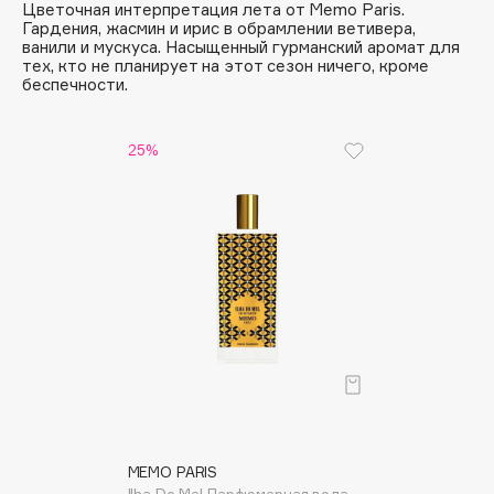
Цветочная интерпретация лета от Memo Paris.
Hamis
Гардения, жасмин и ирис в обрамлении ветивера,
Hapica
ванили и мускуса. Насыщенный гурманский аромат для
тех, кто не планирует на этот сезон ничего, кроме
HELIBEAUTY
беспечности.
Hempz
HFC
25%
Holika Holika
Holly Polly
Holy Land
I
I Love My Hair
Iceberg
Icon Skin
Influence Beauty
MEMO PARIS
INGLOT
Ilha Do Mel Парфюмерная вода