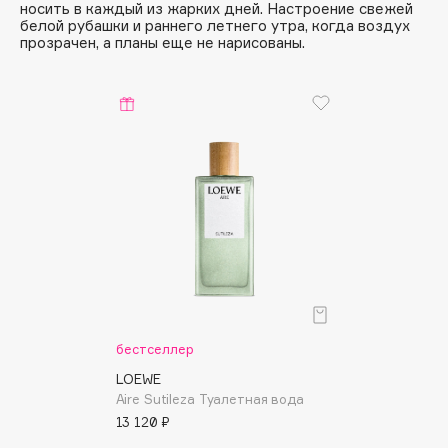
носить в каждый из жарких дней. Настроение свежей
Deonica
белой рубашки и раннего летнего утра, когда воздух
прозрачен, а планы еще не нарисованы.
Dessange
Dior
Divage
Dolce & Gabbana
Dolomit
Dorco
DP Daily Perfection
Dr. Vranjes Firenze
Dr.Althea
Dr.Ceuracle
Dr.Jart+
бестселлер
DSD de Luxe
Dyson
LOEWE
Aire Sutileza Туалетная вода
13 120 ₽