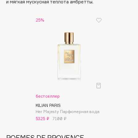
и мягкая мускусная теплота амбретты.
Apagard
Aravia Professional
25%
Arcadia
Archetype
Architect Demidoff
ARIVE MAKEUP
Art&Fact
Art-Visage
Artdeco
Astra
Atelier Rebul
бестселлер
Augustinus Bader
KILIAN PARIS
Aveda
Her Majesty Парфюмерная вода
5325 ₽
7100 ₽
Avene
POEMES DE PROVENCE