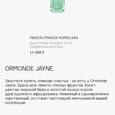
Fillerina
Fiona Franchimon
Flipper
FLOEMA
Floraïku
MAISON FRANCIS KURKDJIAN
Forlle'd
Aqua Media Cologne forte
ЭКСКЛЮЗИВ
Парфюмерная вода
Fragrance Du Bois
14 500 ₽
Frederic Malle
Frudia
ORMONDE JAYNE
Funny Organix
Захотите купить эликсир счастья - он есть у Ormonde
Jayne. Здесь все: мякоть спелых фруктов, букет
G
цветов, морской бриз и золотой мускус в роли
драгоценного афродизиака. Невинный и одновременно
чувственный, он станет настоящей жемчужиной вашей
Garnier
коллекции.
Gecko