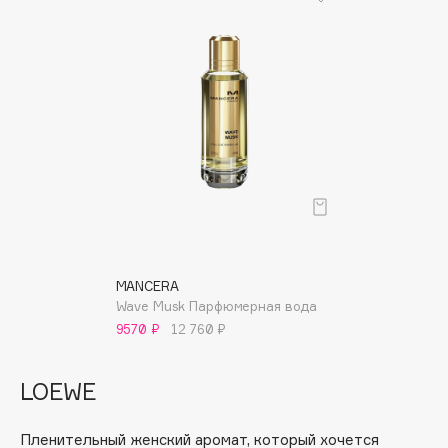
Collagenina
Consly
Corimo
CosRX
Cottolina
Crescina
Cunzite
Curaprox
D
MANCERA
Wave Musk Парфюмерная вода
d'Alba
9570 ₽
12 760 ₽
DABO
DARLING*
LOEWE
Darphin
Davines
Пленительный женский аромат, который хочется