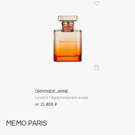
Geltek
Genosys
ЭКСКЛЮЗИВ
Geomar
Giardino Magico
Gillette
Givenchy
Global Keratin
Global White
Gourmandise
Grace Day
Guerlain
ORMONDE JAYNE
Guess
Levant Парфюмерная вода
от 21 038 ₽
H
MEMO PARIS
Hadat Cosmetics