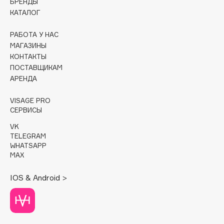
БРЕНДЫ
КАТАЛОГ
La’dor
Lebel
РАБОТА У НАС
Levrana
МАГАЗИНЫ
LIC
КОНТАКТЫ
ПОСТАВЩИКАМ
Ligne St. Barth
АРЕНДА
Likato Professional
Limba
VISAGE PRO
СЕРВИСЫ
Limoni
Liquides Imaginaires
VK
TELEGRAM
Locherber Milano
WHATSAPP
Loewe
MAX
Love Generation
IOS & Android >
LPDO
LULU
LuxVisage
L’Occitane