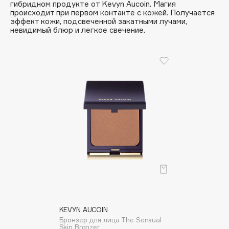
гибридном продукте от Kevyn Aucoin. Магия
Collagenina
происходит при первом контакте с кожей. Получается
Consly
эффект кожи, подсвеченной закатными лучами,
невидимый блюр и легкое свечение.
Corimo
CosRX
Cottolina
Crescina
Cunzite
Curaprox
D
d'Alba
DABO
DARLING*
Darphin
KEVYN AUCOIN
Бронзер для лица The Sensual
Davines
Skin Bronzer