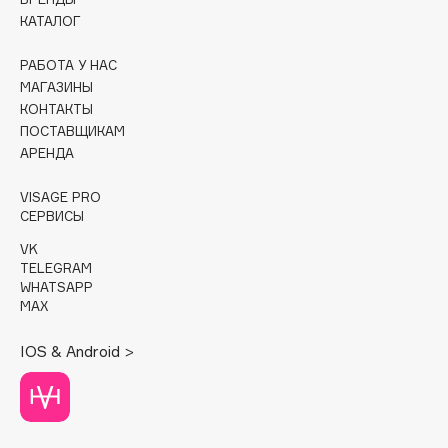
КАТАЛОГ
Fillerina
Fiona Franchimon
РАБОТА У НАС
Flipper
МАГАЗИНЫ
FLOEMA
КОНТАКТЫ
ПОСТАВЩИКАМ
Floraïku
АРЕНДА
Forlle'd
ЭКСКЛЮЗИВ
Fragrance Du Bois
VISAGE PRO
СЕРВИСЫ
Frederic Malle
Frudia
VK
TELEGRAM
Funny Organix
WHATSAPP
MAX
G
IOS & Android >
Garnier
Gecko