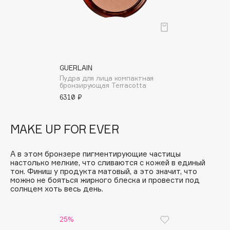
Biomed
Biorepair
Blanx
Blistex
BLOME
GUERLAIN
Boadicea The Victorious
Пудра для лица компактная
бронзирующая Terracotta
Bobbi Brown
6310 ₽
BOOMSHOP
BORK
MAKE UP FOR EVER
Brunello Cucinelli
Bvlgari
А в этом бронзере пигментирующие частицы
by TERRY
настолько мелкие, что сливаются с кожей в единый
тон. Финиш у продукта матовый, а это значит, что
BY WISHTREND
можно не бояться жирного блеска и провести под
солнцем хоть весь день.
Byredo
25%
C