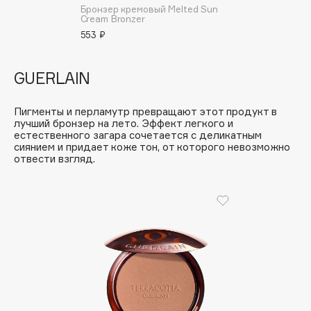
B
Бронзер кремовый Melted Sun
Cream Bronzer
553 ₽
Babor
Baffy
GUERLAIN
Balmain Hair Couture
ЭКСКЛЮЗИВ
Banderas
Пигменты и перламутр превращают этот продукт в
Basicare
лучший бронзер на лето. Эффект легкого и
естественного загара сочетается с деликатным
Batiste
сиянием и придает коже тон, от которого невозможно
Beauty Bomb
отвести взгляд.
Beauty Pati
Beautyblades
НОВИНКА
beautyblender
Bebble
Beverly Hills Polo Club
Biodance
Bioderma