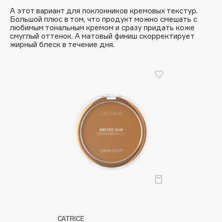
А этот вариант для поклонников кремовых текстур.
Apagard
Большой плюс в том, что продукт можно смешать с
Aravia Professional
любимым тональным кремом и сразу придать коже
смуглый оттенок. А матовый финиш скорректирует
Arcadia
жирный блеск в течение дня.
Archetype
Architect Demidoff
ARIVE MAKEUP
Art&Fact
Art-Visage
Artdeco
Astra
Atelier Rebul
Augustinus Bader
Aveda
Avene
CATRICE