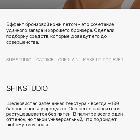
Подарки
Tom Ford
HFC
Для дома
Angiopharm
Эффект бронзовой кожи летом - это сочетание
Техника
KIKO Milano
удачного загара и хорошего бронзера. Сделали
подборку средств, которые доведут его до
Estée Lauder
совершенства.
Clarins
SHIKSTUDIO
CATRICE
GUERLAIN
MAKE UP FOR EVER
KEVY
0 - 9
100BON
SHIKSTUDIO
22|11
Шелковистая запеченная текстура - всегда +100
баллов в пользу продукта. Она легко наносится и
A
растушевывается без пятен. В палитре всего один
оттенок, но такой универсальный, что подойдет
любому типу кожи.
Acqua di Parma
Acque di Italia