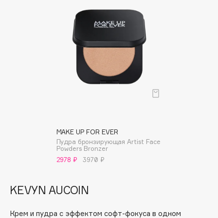
Cadence
Capelli Dorati
Carbon Theory
Carmex
Carolina Herrera
Catrice
Celimax
Cettua
Chupa Chups
MAKE UP FOR EVER
Clarette
Пудра бронзирующая Artist Face
Powders Bronzer
Clarins
2978 ₽
3970 ₽
Clarins Precious
Clinique
KEVYN AUCOIN
Clive Christian
Club De Nuit
Крем и пудра с эффектом софт-фокуса в одном