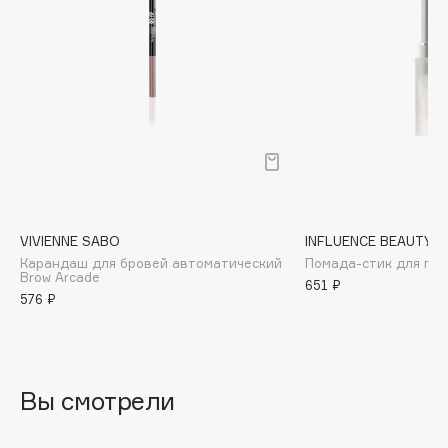
Biomed
Biorepair
Blanx
Blistex
BLOME
Boadicea The Victorious
Bobbi Brown
BOOMSHOP
BORK
VIVIENNE SABO
INFLUENCE BEAUTY
Brunello Cucinelli
Карандаш для бровей автоматический
Помада-стик для губ 
Brow Arcade
651 ₽
Bvlgari
576 ₽
by TERRY
BY WISHTREND
Byredo
Вы смотрели
C