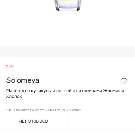
Подарки
Tom Ford
HFC
Для дома
Angiopharm
Техника
KIKO Milano
Estée Lauder
Clarins
0 - 9
25%
Solomeya
100BON
22|11
Масло для кутикулы и ногтей с витаминами Жасмин и
Хлопок
A
*Цена на сайте может отличаться от цены в офлайн
НЕТ ОТЗЫВОВ
Acqua di Parma
Acque di Italia