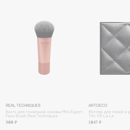
Cadence
Capelli Dorati
Carbon Theory
Carmex
Carolina Herrera
Catrice
Celimax
Cettua
Chupa Chups
Clarette
Clarins
Clarins Precious
REAL TECHNIQUES
ARTDECO
Clinique
Кисть для тональной основы Mini Expert
Футляр для теней и 
Face Brush Real Techniques
Trio Oh La La
Clive Christian
900 ₽
1047 ₽
Club De Nuit