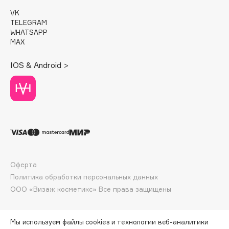
E
VK
TELEGRAM
Eat My
WHATSAPP
Ecolatier
MAX
Ecotools
IOS & Android >
EGG
EGIA
Eigshow
Elemis
Elian Russia
Elie Saab
Ella Bartsueva Brushes
Оферта
EMBRACE Haircare
Политика обработки персональных данных
Emmanuelle Jane
ООО «Визаж косметикс» Все права защищены
Enough
EpilProfi
Мы используем файлы cookies и технологии веб-аналитики
Erborian