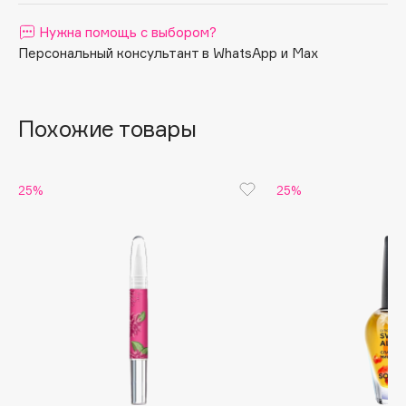
Apagard
Нужна помощь с выбором?
Aravia Professional
Персональный консультант в WhatsApp и Max
Arcadia
Archetype
Похожие товары
Architect Demidoff
ARIVE MAKEUP
Art&Fact
25%
25%
Art-Visage
Artdeco
Astra
Atelier Rebul
Augustinus Bader
Aveda
Avene