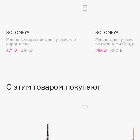
B
Babor
Baffy
SOLOMEYA
SOLOMEYA
Balmain Hair Couture
ЭКСКЛЮЗИВ
Масло-сыворотка для кутикулы в
Масло для кутикулы 
карандаше
витаминами Сладкий
Banderas
371 ₽
495 ₽
293 ₽
390 ₽
Basicare
Batiste
Beauty Bomb
Beauty Pati
С этим товаром покупают
Beautyblades
НОВИНКА
beautyblender
Bebble
Beverly Hills Polo Club
Biodance
Bioderma