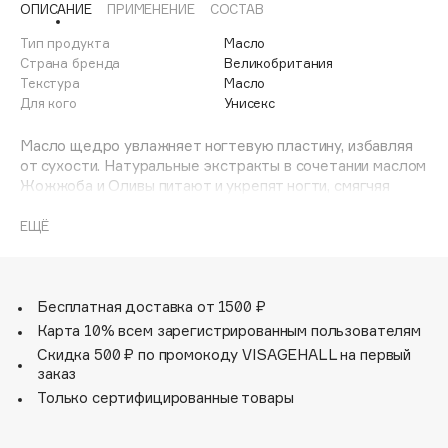
ОПИСАНИЕ
ПРИМЕНЕНИЕ
СОСТАВ
Adele for you
Финал лета
Advante
Тип продукта
Масло
ЭКСКЛЮЗИВ
Страна бренда
Великобритания
1 АВГ - 31 АВГ
Aesop
Текстура
Масло
Age Stop
Для кого
Унисекс
ЭКСКЛЮЗИВ
AHFA Cosmetics
Масло щедро увлажняет ногтевую пластину, избавляя
Ajmal
от сухости. Натуральные экстракты в сочетании маслом
Жожжоба и Оливы питают и укрепят ногти, смягчяя
Alix Avien
кутикулу. После применения масла ногти становятся
Allies of Skin
прочными и приобретают роскошный глянцевый блеск и
ЕЩЁ
AMAN
защиту от расслаивания.
Amina Daudova Brushes
Amouage
Бесплатная доставка от 1500 ₽
Amuleto Di Casa
Карта 10% всем зарегистрированным пользователям
Скидка 500 ₽ по промокоду VISAGEHALL на первый
Angiopharm
ЭКСКЛЮЗИВ
заказ
Annbeauty
Только сертифицированные товары
Anua
Apadent