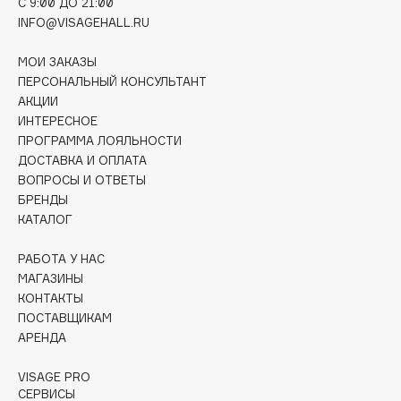
C 9:00 ДО 21:00
Deonica
INFO@VISAGEHALL.RU
Dessange
МОИ ЗАКАЗЫ
Dior
ПЕРСОНАЛЬНЫЙ КОНСУЛЬТАНТ
Divage
АКЦИИ
Dolce & Gabbana
ИНТЕРЕСНОЕ
Dolomit
ПРОГРАММА ЛОЯЛЬНОСТИ
ДОСТАВКА И ОПЛАТА
Dorco
ВОПРОСЫ И ОТВЕТЫ
DP Daily Perfection
БРЕНДЫ
Dr. Vranjes Firenze
КАТАЛОГ
Dr.Althea
РАБОТА У НАС
Dr.Ceuracle
МАГАЗИНЫ
Dr.Jart+
КОНТАКТЫ
DSD de Luxe
ПОСТАВЩИКАМ
АРЕНДА
Dyson
VISAGE PRO
СЕРВИСЫ