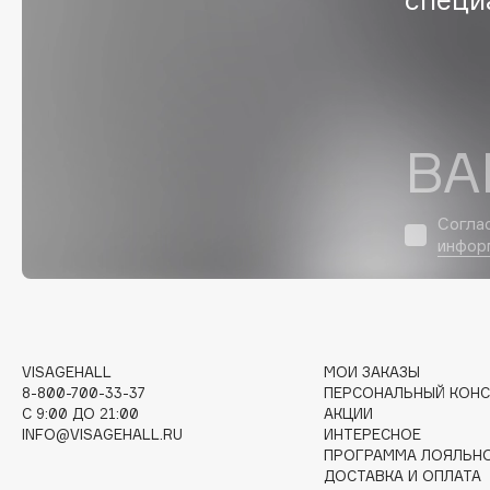
D
d'Alba
Dior
DABO
Divage
DARLING*
Dolce & Gabbana
Darphin
Dolomit
ВА
Davines
Dorco
Deonica
DP Daily Perfection
Согла
Dessange
Dr. Vranjes Firenze
инфор
E
VISAGEHALL
МОИ ЗАКАЗЫ
8-800-700-33-37
ПЕРСОНАЛЬНЫЙ КОНС
Eat My
Ella Bartsueva Brushes
C 9:00 ДО 21:00
АКЦИИ
Ecolatier
EMBRACE Haircare
INFO@VISAGEHALL.RU
ИНТЕРЕСНОЕ
ПРОГРАММА ЛОЯЛЬН
Ecotools
Emmanuelle Jane
ДОСТАВКА И ОПЛАТА
EGG
Enough