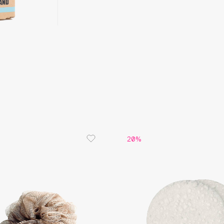
Aveda
Avene
Boadicea The Victorious
Bobbi Brown
BOOMSHOP
20%
BORK
Brunello Cucinelli
Bvlgari
by TERRY
BY WISHTREND
Byredo