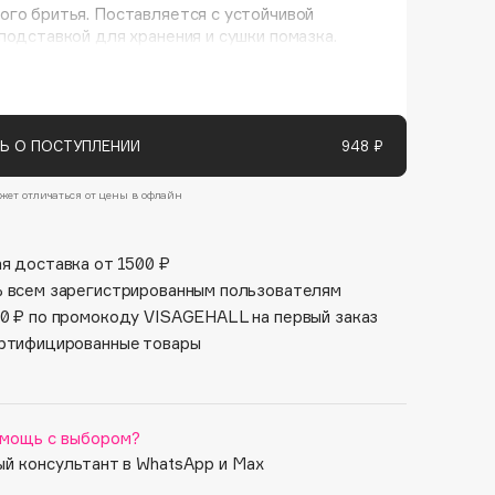
Финал лета
го бритья. Поставляется с устойчивой
Парфюм для тебя
подставкой для хранения и сушки помазка.
1 АВГ - 31 АВГ
5 АВГ - 9 АВГ
Ь О ПОСТУПЛЕНИИ
948 ₽
жет отличаться от цены в офлайн
я доставка от 1500 ₽
 всем зарегистрированным пользователям
0 ₽ по промокоду VISAGEHALL на первый заказ
ртифицированные товары
мощь с выбором?
й консультант в WhatsApp и Max