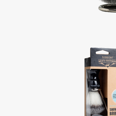
Подарки
0 - 9
Для дома
100BON
22|11
Техника
A
Acqua di Parma
Amina Daudova Brushes
Acque di Italia
Amouage
Adele for you
Amuleto Di Casa
Advante
Angiopharm
ЭКСКЛЮЗИВ
ЭКСКЛЮЗИВ
Aesop
Annbeauty
Age Stop
Anua
ЭКСКЛЮЗИВ
Apadent
AHFA Cosmetics
Apagard
Ajmal