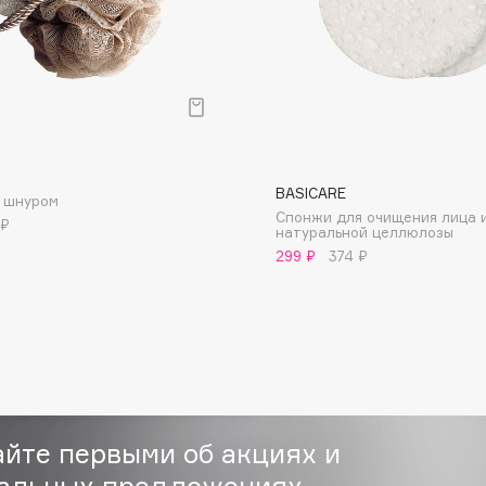
р
Consly
BASICARE
Corimo
о шнуром
Спонжи для очищения лица 
 ₽
CosRX
натуральной целлюлозы
299 ₽
374 ₽
Cottolina
Crescina
Cunzite
Curaprox
айте первыми об акциях и
альных предложениях