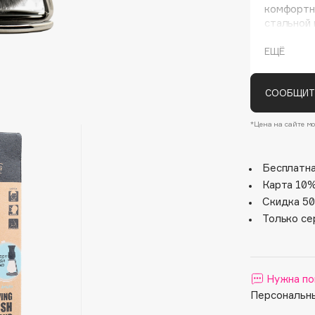
комфортно
стальной 
ЕЩЁ
СООБЩИТ
*Цена на сайте мо
Architect Demidoff
Бесплатна
ARIVE MAKEUP
Карта 10%
Art&Fact
Скидка 50
Art-Visage
Только се
Artdeco
Astra
Atelier Rebul
Нужна по
Персональны
Augustinus Bader