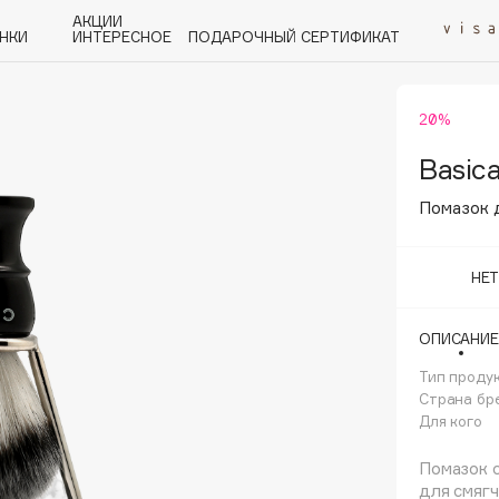
АКЦИИ
НКИ
ИНТЕРЕСНОЕ
ПОДАРОЧНЫЙ СЕРТИФИКАТ
20%
P
Q
R
S
T
U
V
W
Y
Z
А - Я
Basic
Помазок 
НЕ
Angiopharm
ОПИСАНИЕ
KIKO Milano
Тип проду
Estée Lauder
Страна бр
Clarins
Для кого
Помазок с
для смягч