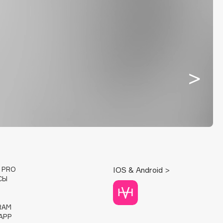
E PRO
IOS & Android >
СЫ
RAM
APP