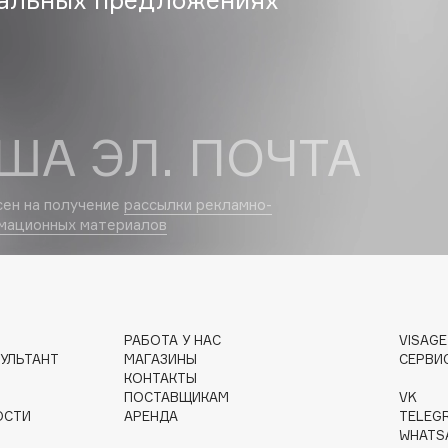
Dr.Althea
Dr.Ceuracle
Dr.Jart+
DSD de Luxe
ША ЭЛ. ПОЧТА
Dyson
сен на получение
рассылки рекламно-
мационных материалов
РАБОТА У НАС
VISAG
УЛЬТАНТ
МАГАЗИНЫ
СЕРВИ
Estée Lauder
КОНТАКТЫ
Etat Pur
ПОСТАВЩИКАМ
VK
ОСТИ
АРЕНДА
TELEG
Etude House
WHATS
Etude organix