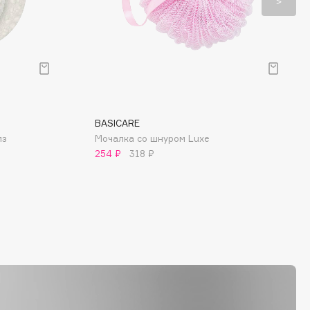
BASICARE
из
Мочалка со шнуром Luxe
254 ₽
318 ₽